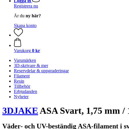
Logga in
Registrera nu
Är du
ny här?
Skapa konto
Varukorg
0 kr
Varumärken
3D-skrivare & mer
Reservdelar & uppgraderingar
Filament
Resin
Tillbehör
Erbjudanden
Nyheter
3DJAKE
ASA Svart, 1,75 mm / 
Väder- och UV-beständig ASA-filament i s