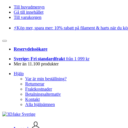
Till huvudmenyn
Gå till innehållet
Till varukorgen
⚡️Köp mer, spara mer: 10% rabatt på filament & harts när du kö
Reservdelssökare
Sverige: Fri standardfrakt
från 1 099 kr
Mer än 11.100 produkter
Hjälp
Var är min beställning?
Returnerar
Fraktkostnader
Betalningsalternativ
Kontakt
Alla hjälpämnen