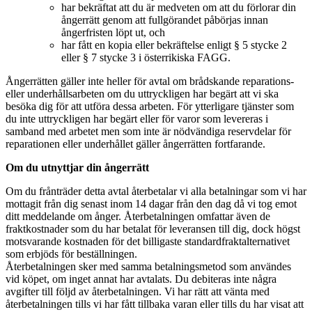
har bekräftat att du är medveten om att du förlorar din
ångerrätt genom att fullgörandet påbörjas innan
ångerfristen löpt ut, och
har fått en kopia eller bekräftelse enligt § 5 stycke 2
eller § 7 stycke 3 i österrikiska FAGG.
Ångerrätten gäller inte heller för avtal om brådskande reparations-
eller underhållsarbeten om du uttryckligen har begärt att vi ska
besöka dig för att utföra dessa arbeten. För ytterligare tjänster som
du inte uttryckligen har begärt eller för varor som levereras i
samband med arbetet men som inte är nödvändiga reservdelar för
reparationen eller underhållet gäller ångerrätten fortfarande.
Om du utnyttjar din ångerrätt
Om du frånträder detta avtal återbetalar vi alla betalningar som vi har
mottagit från dig senast inom 14 dagar från den dag då vi tog emot
ditt meddelande om ånger. Återbetalningen omfattar även de
fraktkostnader som du har betalat för leveransen till dig, dock högst
motsvarande kostnaden för det billigaste standardfraktalternativet
som erbjöds för beställningen.
Återbetalningen sker med samma betalningsmetod som användes
vid köpet, om inget annat har avtalats. Du debiteras inte några
avgifter till följd av återbetalningen. Vi har rätt att vänta med
återbetalningen tills vi har fått tillbaka varan eller tills du har visat att