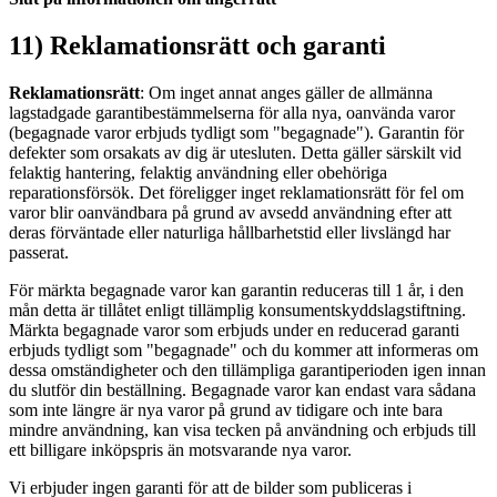
11) Reklamationsrätt och garanti
Reklamationsrätt
: Om inget annat anges gäller de allmänna
lagstadgade garantibestämmelserna för alla nya, oanvända varor
(begagnade varor erbjuds tydligt som "begagnade"). Garantin för
defekter som orsakats av dig är utesluten. Detta gäller särskilt vid
felaktig hantering, felaktig användning eller obehöriga
reparationsförsök. Det föreligger inget reklamationsrätt för fel om
varor blir oanvändbara på grund av avsedd användning efter att
deras förväntade eller naturliga hållbarhetstid eller livslängd har
passerat.
För märkta begagnade varor kan garantin reduceras till 1 år, i den
mån detta är tillåtet enligt tillämplig konsumentskyddslagstiftning.
Märkta begagnade varor som erbjuds under en reducerad garanti
erbjuds tydligt som "begagnade" och du kommer att informeras om
dessa omständigheter och den tillämpliga garantiperioden igen innan
du slutför din beställning. Begagnade varor kan endast vara sådana
som inte längre är nya varor på grund av tidigare och inte bara
mindre användning, kan visa tecken på användning och erbjuds till
ett billigare inköpspris än motsvarande nya varor.
Vi erbjuder ingen garanti för att de bilder som publiceras i