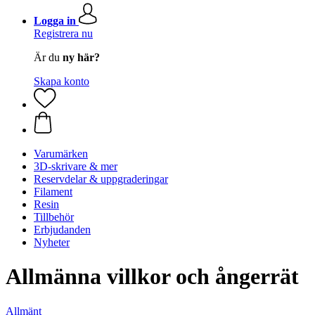
Logga in
Registrera nu
Är du
ny här?
Skapa konto
Varumärken
3D-skrivare & mer
Reservdelar & uppgraderingar
Filament
Resin
Tillbehör
Erbjudanden
Nyheter
Allmänna villkor och ångerrät
Allmänt