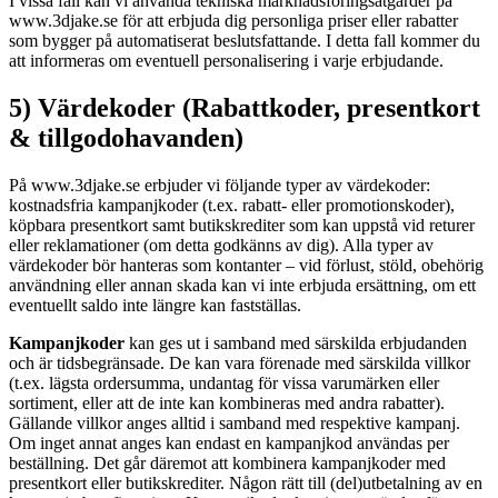
I vissa fall kan vi använda tekniska marknadsföringsåtgärder på
www.3djake.se för att erbjuda dig personliga priser eller rabatter
som bygger på automatiserat beslutsfattande. I detta fall kommer du
att informeras om eventuell personalisering i varje erbjudande.
5) Värdekoder (Rabattkoder, presentkort
& tillgodohavanden)
På www.3djake.se erbjuder vi följande typer av värdekoder:
kostnadsfria kampanjkoder (t.ex. rabatt- eller promotionskoder),
köpbara presentkort samt butikskrediter som kan uppstå vid returer
eller reklamationer (om detta godkänns av dig). Alla typer av
värdekoder bör hanteras som kontanter – vid förlust, stöld, obehörig
användning eller annan skada kan vi inte erbjuda ersättning, om ett
eventuellt saldo inte längre kan fastställas.
Kampanjkoder
kan ges ut i samband med särskilda erbjudanden
och är tidsbegränsade. De kan vara förenade med särskilda villkor
(t.ex. lägsta ordersumma, undantag för vissa varumärken eller
sortiment, eller att de inte kan kombineras med andra rabatter).
Gällande villkor anges alltid i samband med respektive kampanj.
Om inget annat anges kan endast en kampanjkod användas per
beställning. Det går däremot att kombinera kampanjkoder med
presentkort eller butikskrediter. Någon rätt till (del)utbetalning av en