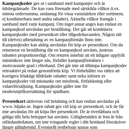
Kampanjkoder
ges ut i samband med kampanjer och är
tidsbegränsade. De kan vara förenade med särskilda villkor (t.ex.
minsta ordersumma, undantag för vissa varumärken eller sortiment,
ej kombinerbara med andra rabatter). Aktuella villkor framgår i
samband med varje kampanj. Om inget annat anges kan endast en
kampanjkod användas per beställning. Det går att kombinera
kampanjkoder med presentkort eller tillgodohavanden. Någon rätt
till (delvis) utbetalning av en kampanjförmån finns inte.
Kampanjkoder kan aldrig användas för köp av presentkort. Om du
returnerar en beställning där en kampanjkod använts, justeras
rabatten proportionerligt. Om returen innebär att ett tidigare uppfyllt
minimikrav inte längre nås, förfaller kampanjförmånen i
motsvarande grad i efterhand. Det går inte att tillämpa kampanjkoder
retroaktivt på redan genomförda köp. Vi förbehåller oss rätten att
korrigera felaktigt tilldelade rabatter samt neka inlösen av
kampanjkoder vid misstanke om missbruk, förfalskning eller
vidareförsäljning. Kampanjkoder gäller inte för
modersmjölksersättning för spädbarn.
Presentkort
aktiveras vid betalning och kan endast användas på
www.3djake.se. Ingen rabatt ges vid köp av presentkort, och de får
inte användas för att köpa fler presentkort. De är överlåtbara och
giltiga tills hela beloppet har använts. Giltighetstiden är fem år från
utfärdandedatum, om inte tvingande regler i ditt hemland föreskriver
längre giltighetstid. Eventuellt restbelopp sparas som