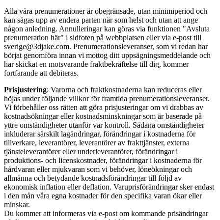
Alla våra prenumerationer är obegränsade, utan minimiperiod och
kan sägas upp av endera parten när som helst och utan att ange
någon anledning. Annulleringar kan göras via funktionen "Avsluta
prenumeration här" i sidfoten på webbplatsen eller via e-post till
sverige@3djake.com. Prenumerationsleveranser, som vi redan har
börjat genomföra innan vi mottog ditt uppsägningsmeddelande och
har skickat en motsvarande fraktbekräftelse till dig, kommer
fortfarande att debiteras.
Prisjustering
: Varorna och fraktkostnaderna kan reduceras eller
höjas under följande villkor för framtida prenumerationsleveranser.
Vi förbehåller oss rätten att göra prisjusteringar om vi drabbas av
kostnadsökningar eller kostnadsminskningar som är baserade på
yttre omständigheter utanför vår kontroll. Sådana omständigheter
inkluderar särskilt lagändringar, förändringar i kostnaderna för
tillverkare, leverantörer, leverantörer av frakttjänster, externa
tjänsteleverantörer eller underleverantörer, förändringar i
produktions- och licenskostnader, förändringar i kostnaderna för
hårdvaran eller mjukvaran som vi behöver, löneökningar och
allmänna och betydande kostnadsförändringar till följd av
ekonomisk inflation eller deflation. Varuprisförändringar sker endast
i den mån våra egna kostnader för den specifika varan ökar eller
minskar.
Du kommer att informeras via e-post om kommande prisändringar