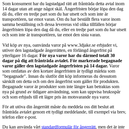
Som konsument har du lagstadgad rätt att frånträda detta avtal inom
14 dagar utan att ange något skäl. Ångerfristen börjar löpa den dag
då du, eller en tredje part som du har utsett och som inte är
transportören, tar emot varan. Om du har beställt flera varor inom
samma beställning och dessa levereras vid olika tillfällen börjar
ångerfristen löpa den dag då du, eller en tredje part som du har utsett
och som inte är transportören, tar emot den sista varan.
Vid köp av nya, oanvända varor på www.3djake.se erbjuder vi,
utöver den lagstadgade ångerrätten, en förlängd ångerfrist på
ytterligare 16 dagar.
För nya varor har du därmed totalt 30
dagar på dig att frånträda avtalet. För markerade begagnade
varor gäller den lagstadgade ångerfristen på 14 dagar.
Varor
som omfattas av den kortare ångerfristen är tydligt märkta som
"begagnade". Innan du slutför ditt köp informeras du dessutom
särskilt om detta och om den ångerfrist som gäller för produkten.
Begagnade varor är produkter som inte längre kan betraktas som
nya på grund av tidigare användning, som kan uppvisa bruksspår
och som erbjuds till ett lägre pris än motsvarande nya varor.
För att utöva din ångerrätt måste du meddela oss ditt beslut att
frånträda avtalet genom ett tydligt meddelande, till exempel via brev,
telefon eller e-post.
Du kan använda vårt
standardformulär för ångerrätt
, men det är inte