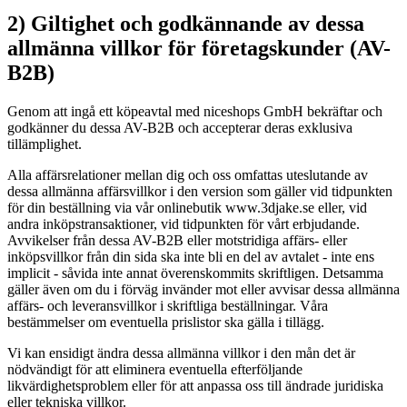
2) Giltighet och godkännande av dessa
allmänna villkor för företagskunder (AV-
B2B)
Genom att ingå ett köpeavtal med niceshops GmbH bekräftar och
godkänner du dessa AV-B2B och accepterar deras exklusiva
tillämplighet.
Alla affärsrelationer mellan dig och oss omfattas uteslutande av
dessa allmänna affärsvillkor i den version som gäller vid tidpunkten
för din beställning via vår onlinebutik www.3djake.se eller, vid
andra inköpstransaktioner, vid tidpunkten för vårt erbjudande.
Avvikelser från dessa AV-B2B eller motstridiga affärs- eller
inköpsvillkor från din sida ska inte bli en del av avtalet - inte ens
implicit - såvida inte annat överenskommits skriftligen. Detsamma
gäller även om du i förväg invänder mot eller avvisar dessa allmänna
affärs- och leveransvillkor i skriftliga beställningar. Våra
bestämmelser om eventuella prislistor ska gälla i tillägg.
Vi kan ensidigt ändra dessa allmänna villkor i den mån det är
nödvändigt för att eliminera eventuella efterföljande
likvärdighetsproblem eller för att anpassa oss till ändrade juridiska
eller tekniska villkor.