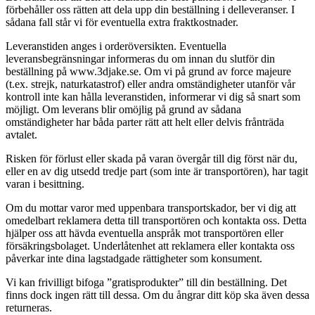
förbehåller oss rätten att dela upp din beställning i delleveranser. I
sådana fall står vi för eventuella extra fraktkostnader.
Leveranstiden anges i orderöversikten. Eventuella
leveransbegränsningar informeras du om innan du slutför din
beställning på www.3djake.se. Om vi på grund av force majeure
(t.ex. strejk, naturkatastrof) eller andra omständigheter utanför vår
kontroll inte kan hålla leveranstiden, informerar vi dig så snart som
möjligt. Om leverans blir omöjlig på grund av sådana
omständigheter har båda parter rätt att helt eller delvis frånträda
avtalet.
Risken för förlust eller skada på varan övergår till dig först när du,
eller en av dig utsedd tredje part (som inte är transportören), har tagit
varan i besittning.
Om du mottar varor med uppenbara transportskador, ber vi dig att
omedelbart reklamera detta till transportören och kontakta oss. Detta
hjälper oss att hävda eventuella anspråk mot transportören eller
försäkringsbolaget. Underlåtenhet att reklamera eller kontakta oss
påverkar inte dina lagstadgade rättigheter som konsument.
Vi kan frivilligt bifoga ”gratisprodukter” till din beställning. Det
finns dock ingen rätt till dessa. Om du ångrar ditt köp ska även dessa
returneras.