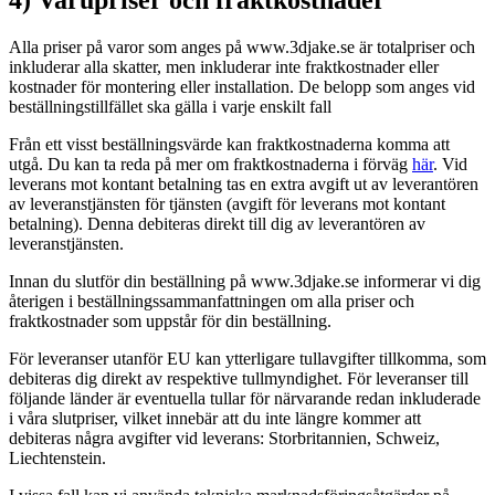
4) Varupriser och fraktkostnader
Alla priser på varor som anges på www.3djake.se är totalpriser och
inkluderar alla skatter, men inkluderar inte fraktkostnader eller
kostnader för montering eller installation. De belopp som anges vid
beställningstillfället ska gälla i varje enskilt fall
Från ett visst beställningsvärde kan fraktkostnaderna komma att
utgå. Du kan ta reda på mer om fraktkostnaderna i förväg
här
. Vid
leverans mot kontant betalning tas en extra avgift ut av leverantören
av leveranstjänsten för tjänsten (avgift för leverans mot kontant
betalning). Denna debiteras direkt till dig av leverantören av
leveranstjänsten.
Innan du slutför din beställning på www.3djake.se informerar vi dig
återigen i beställningssammanfattningen om alla priser och
fraktkostnader som uppstår för din beställning.
För leveranser utanför EU kan ytterligare tullavgifter tillkomma, som
debiteras dig direkt av respektive tullmyndighet. För leveranser till
följande länder är eventuella tullar för närvarande redan inkluderade
i våra slutpriser, vilket innebär att du inte längre kommer att
debiteras några avgifter vid leverans: Storbritannien, Schweiz,
Liechtenstein.