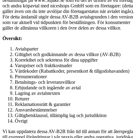
beställningar på www.3djake.se som en del av driften av ett företag
och andra köpavtal med niceshops GmbH som en företagare: (detta
gäller även om du inte avslöjar din företagarstatus när avtalet ingås).
För detta ändamål utgör dessa AV-B2B avtalsgrunden i den version
som var aktuell vid tidpunkten för beställningen. För konsumenter
gäller de allmänna villkoren i den övre delen av dessa villkor.
Översikt:
Avtalsparter
Giltighet och godkännande av dessa villkor (AV-B2B)
Korrekthet och sekretess för dina uppgifter
Varupriser och fraktkostnader
Värdekoder (Rabattkoder, presentkort & tillgodohavanden)
Prenumerationer
Betalnings- och leveransvillkor
Erbjudande och ingående av avtal
Lagring av avtalstexten
Returer
Reklamationsrätt & garantier
Ansvarsbestämmelser
Giltighetsklausul, tillämplig lag och jurisdiktion
Övrigt
Vi kan uppdatera dessa AV-B2B från tid till annan för att återspegla
till exempel förändringar i vår praxis eller andra operativa, juridiska