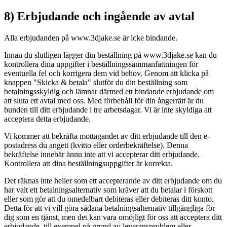
8) Erbjudande och ingående av avtal
Alla erbjudanden på www.3djake.se är icke bindande.
Innan du slutligen lägger din beställning på www.3djake.se kan du
kontrollera dina uppgifter i beställningssammanfattningen för
eventuella fel och korrigera dem vid behov. Genom att klicka på
knappen "Skicka & betala" slutför du din beställning som
betalningsskyldig och lämnar därmed ett bindande erbjudande om
att sluta ett avtal med oss. Med förbehåll för din ångerrätt är du
bunden till ditt erbjudande i tre arbetsdagar. Vi är inte skyldiga att
acceptera detta erbjudande.
Vi kommer att bekräfta mottagandet av ditt erbjudande till den e-
postadress du angett (kvitto eller orderbekräftelse). Denna
bekräftelse innebär ännu inte att vi accepterar ditt erbjudande.
Kontrollera att dina beställningsuppgifter är korrekta.
Det räknas inte heller som ett accepterande av ditt erbjudande om du
har valt ett betalningsalternativ som kräver att du betalar i förskott
eller som gör att du omedelbart debiteras eller debiteras ditt konto.
Detta för att vi vill göra sådana betalningsalternativ tillgängliga för
dig som en tjänst, men det kan vara omöjligt för oss att acceptera ditt
erbjudande, till exempel på grund av leveransproblem eller