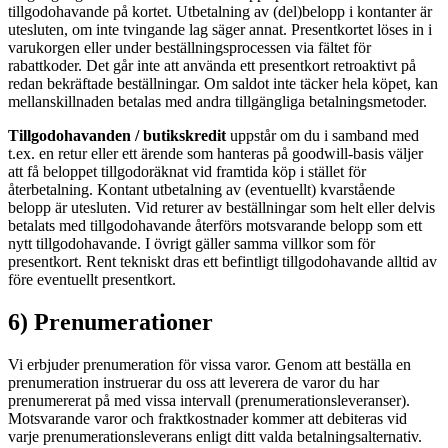
tillgodohavande på kortet. Utbetalning av (del)belopp i kontanter är
utesluten, om inte tvingande lag säger annat. Presentkortet löses in i
varukorgen eller under beställningsprocessen via fältet för
rabattkoder. Det går inte att använda ett presentkort retroaktivt på
redan bekräftade beställningar. Om saldot inte täcker hela köpet, kan
mellanskillnaden betalas med andra tillgängliga betalningsmetoder.
Tillgodohavanden / butikskredit
uppstår om du i samband med
t.ex. en retur eller ett ärende som hanteras på goodwill-basis väljer
att få beloppet tillgodoräknat vid framtida köp i stället för
återbetalning. Kontant utbetalning av (eventuellt) kvarstående
belopp är utesluten. Vid returer av beställningar som helt eller delvis
betalats med tillgodohavande återförs motsvarande belopp som ett
nytt tillgodohavande. I övrigt gäller samma villkor som för
presentkort. Rent tekniskt dras ett befintligt tillgodohavande alltid av
före eventuellt presentkort.
6) Prenumerationer
Vi erbjuder prenumeration för vissa varor. Genom att beställa en
prenumeration instruerar du oss att leverera de varor du har
prenumererat på med vissa intervall (prenumerationsleveranser).
Motsvarande varor och fraktkostnader kommer att debiteras vid
varje prenumerationsleverans enligt ditt valda betalningsalternativ.