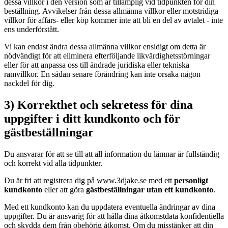
dessa villkor i den version som är tillämplig vid tidpunkten för din
beställning. Avvikelser från dessa allmänna villkor eller motstridiga
villkor för affärs- eller köp kommer inte att bli en del av avtalet - inte
ens underförstått.
Vi kan endast ändra dessa allmänna villkor ensidigt om detta är
nödvändigt för att eliminera efterföljande likvärdighetsstörningar
eller för att anpassa oss till ändrade juridiska eller tekniska
ramvillkor. En sådan senare förändring kan inte orsaka någon
nackdel för dig.
3) Korrekthet och sekretess för dina
uppgifter i ditt kundkonto och för
gästbeställningar
Du ansvarar för att se till att all information du lämnar är fullständig
och korrekt vid alla tidpunkter.
Du är fri att registrera dig på www.3djake.se med ett
personligt
kundkonto
eller att göra
gästbeställningar utan ett kundkonto
.
Med ett kundkonto kan du uppdatera eventuella ändringar av dina
uppgifter. Du är ansvarig för att hålla dina åtkomstdata konfidentiella
och skydda dem från obehörig åtkomst. Om du misstänker att din