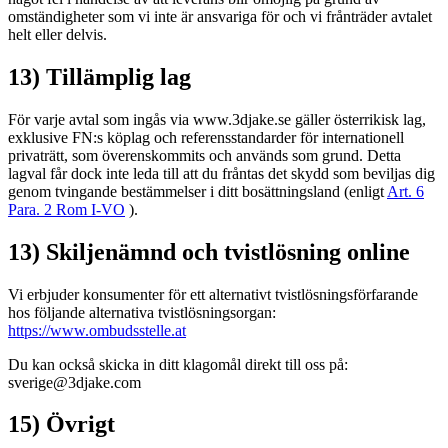
omständigheter som vi inte är ansvariga för och vi frånträder avtalet
helt eller delvis.
13) Tillämplig lag
För varje avtal som ingås via www.3djake.se gäller österrikisk lag,
exklusive FN:s köplag och referensstandarder för internationell
privaträtt, som överenskommits och används som grund. Detta
lagval får dock inte leda till att du fråntas det skydd som beviljas dig
genom tvingande bestämmelser i ditt bosättningsland (enligt
Art. 6
Para. 2 Rom I-VO
).
13) Skiljenämnd och tvistlösning online
Vi erbjuder konsumenter för ett alternativt tvistlösningsförfarande
hos följande alternativa tvistlösningsorgan:
https://www.ombudsstelle.at
Du kan också skicka in ditt klagomål direkt till oss på:
sverige@3djake.com
15) Övrigt