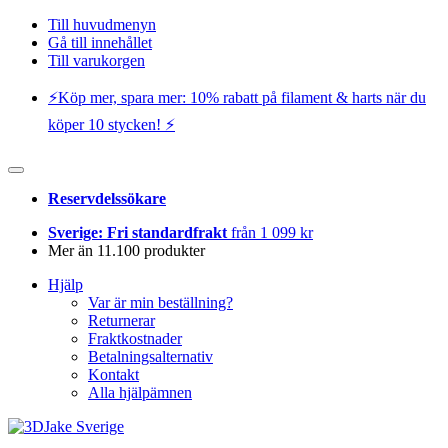
Till huvudmenyn
Gå till innehållet
Till varukorgen
⚡️Köp mer, spara mer: 10% rabatt på filament & harts när du
köper 10 stycken! ⚡️
Reservdelssökare
Sverige: Fri standardfrakt
från 1 099 kr
Mer än 11.100 produkter
Hjälp
Var är min beställning?
Returnerar
Fraktkostnader
Betalningsalternativ
Kontakt
Alla hjälpämnen