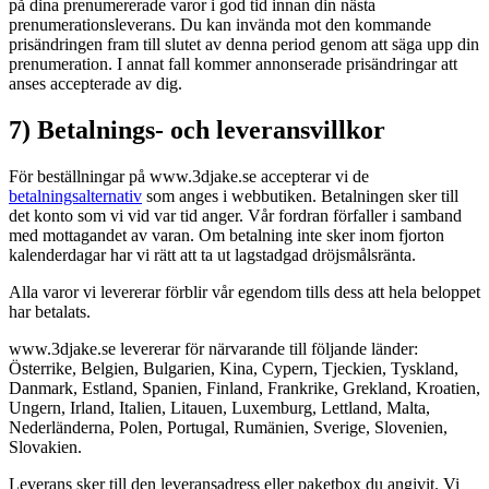
på dina prenumererade varor i god tid innan din nästa
prenumerationsleverans. Du kan invända mot den kommande
prisändringen fram till slutet av denna period genom att säga upp din
prenumeration. I annat fall kommer annonserade prisändringar att
anses accepterade av dig.
7) Betalnings- och leveransvillkor
För beställningar på www.3djake.se accepterar vi de
betalningsalternativ
som anges i webbutiken. Betalningen sker till
det konto som vi vid var tid anger. Vår fordran förfaller i samband
med mottagandet av varan. Om betalning inte sker inom fjorton
kalenderdagar har vi rätt att ta ut lagstadgad dröjsmålsränta.
Alla varor vi levererar förblir vår egendom tills dess att hela beloppet
har betalats.
www.3djake.se levererar för närvarande till följande länder:
Österrike, Belgien, Bulgarien, Kina, Cypern, Tjeckien, Tyskland,
Danmark, Estland, Spanien, Finland, Frankrike, Grekland, Kroatien,
Ungern, Irland, Italien, Litauen, Luxemburg, Lettland, Malta,
Nederländerna, Polen, Portugal, Rumänien, Sverige, Slovenien,
Slovakien.
Leverans sker till den leveransadress eller paketbox du angivit. Vi