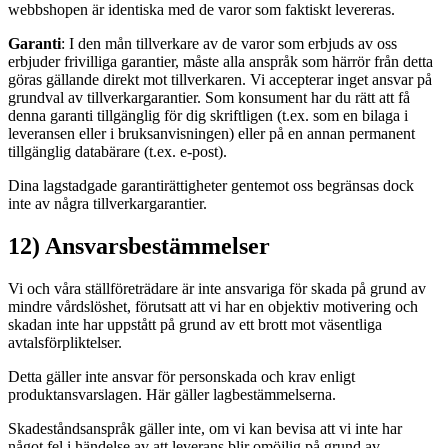
webbshopen är identiska med de varor som faktiskt levereras.
Garanti
: I den mån tillverkare av de varor som erbjuds av oss
erbjuder frivilliga garantier, måste alla anspråk som härrör från detta
göras gällande direkt mot tillverkaren. Vi accepterar inget ansvar på
grundval av tillverkargarantier. Som konsument har du rätt att få
denna garanti tillgänglig för dig skriftligen (t.ex. som en bilaga i
leveransen eller i bruksanvisningen) eller på en annan permanent
tillgänglig databärare (t.ex. e-post).
Dina lagstadgade garantirättigheter gentemot oss begränsas dock
inte av några tillverkargarantier.
12) Ansvarsbestämmelser
Vi och våra ställföreträdare är inte ansvariga för skada på grund av
mindre vårdslöshet, förutsatt att vi har en objektiv motivering och
skadan inte har uppstått på grund av ett brott mot väsentliga
avtalsförpliktelser.
Detta gäller inte ansvar för personskada och krav enligt
produktansvarslagen. Här gäller lagbestämmelserna.
Skadeståndsanspråk gäller inte, om vi kan bevisa att vi inte har
något fel i händelse av att leverans blir omöjlig på grund av