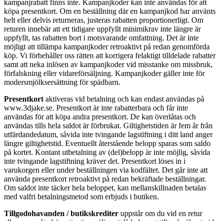
kampanjrabatt finns inte. Kampanjkoder kan inte användas för att
köpa presentkort. Om en beställning där en kampanjkod har använts
helt eller delvis returneras, justeras rabatten proportionerligt. Om
returen innebär att ett tidigare uppfyllt minimikrav inte längre är
uppfyllt, tas rabatten bort i motsvarande omfattning. Det är inte
möjligt att tillämpa kampanjkoder retroaktivt på redan genomförda
köp. Vi förbehåller oss rätten att korrigera felaktigt tilldelade rabatter
samt att neka inlösen av kampanjkoder vid misstanke om missbruk,
förfalskning eller vidareförsäljning. Kampanjkoder gäller inte för
modersmjölksersättning för spädbarn.
Presentkort
aktiveras vid betalning och kan endast användas på
www.3djake.se. Presentkort är inte rabatterbara och får inte
användas för att köpa andra presentkort. De kan överlåtas och
användas tills hela saldot är förbrukat. Giltighetstiden är fem år från
utfärdandedatum, såvida inte tvingande lagstiftning i ditt land anger
längre giltighetstid. Eventuellt återstående belopp sparas som saldo
på kortet. Kontant utbetalning av (del)belopp är inte möjlig, såvida
inte tvingande lagstiftning kräver det. Presentkort löses in i
varukorgen eller under beställningen via kodfältet. Det går inte att
använda presentkort retroaktivt på redan bekräftade beställningar.
Om saldot inte täcker hela beloppet, kan mellanskillnaden betalas
med valfri betalningsmetod som erbjuds i butiken.
Tillgodohavanden / butikskrediter
uppstår om du vid en retur