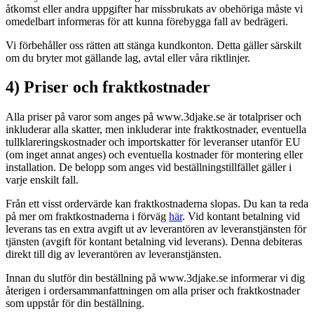
åtkomst eller andra uppgifter har missbrukats av obehöriga måste vi
omedelbart informeras för att kunna förebygga fall av bedrägeri.
Vi förbehåller oss rätten att stänga kundkonton. Detta gäller särskilt
om du bryter mot gällande lag, avtal eller våra riktlinjer.
4) Priser och fraktkostnader
Alla priser på varor som anges på www.3djake.se är totalpriser och
inkluderar alla skatter, men inkluderar inte fraktkostnader, eventuella
tullklareringskostnader och importskatter för leveranser utanför EU
(om inget annat anges) och eventuella kostnader för montering eller
installation. De belopp som anges vid beställningstillfället gäller i
varje enskilt fall.
Från ett visst ordervärde kan fraktkostnaderna slopas. Du kan ta reda
på mer om fraktkostnaderna i förväg
här
. Vid kontant betalning vid
leverans tas en extra avgift ut av leverantören av leveranstjänsten för
tjänsten (avgift för kontant betalning vid leverans). Denna debiteras
direkt till dig av leverantören av leveranstjänsten.
Innan du slutför din beställning på www.3djake.se informerar vi dig
återigen i ordersammanfattningen om alla priser och fraktkostnader
som uppstår för din beställning.