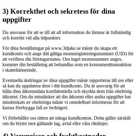
3) Korrekthet och sekretess för dina
uppgifter
Du ansvarar för att se till att all information du lämnar är fullständig
och korrekt vid alla tidpunkter.
För dina beställningar på www.3djake.se måste du skapa ett
kundkonto och ange ditt giltiga momsregistreringsnummer (UID) för
att verifiera din företagarstatus. Om inget momsnummer anges,
kommer din beställning att behandlas som en konsumenttransaktion
i skattehänseende.
Eventuella ändringar av dina uppgifter måste rapporteras till oss eller
så kan du uppdatera dem i ditt kundkonto. Du är ansvarig för att
hålla dina åtkomstdata konfidentiella och skydda dem från obehörig
åtkomst. Om du misstänker att din åtkomst eller andra uppgifter har
missbrukats av obehöriga måste vi omedelbart informeras för att
kunna förebygga fall av bedrägeri.
Vi förbehåller oss rätten att stänga kundkonton. Detta gäller särskilt
om du bryter mot gällande lag, avtal eller våra riktlinjer.