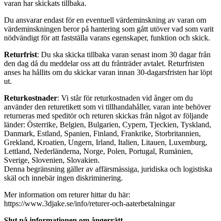
varan har skickats tillbaka.
Du ansvarar endast för en eventuell värdeminskning av varan om
värdeminskningen beror på hantering som gått utöver vad som varit
nödvändigt för att fastställa varans egenskaper, funktion och skick.
Returfrist
: Du ska skicka tillbaka varan senast inom 30 dagar från
den dag då du meddelar oss att du frånträder avtalet. Returfristen
anses ha hållits om du skickar varan innan 30-dagarsfristen har löpt
ut.
Returkostnader
: Vi står för returkostnaden vid ånger om du
använder den returetikett som vi tillhandahåller, varan inte behöver
returneras med speditör och returen skickas från något av följande
länder: Österrike, Belgien, Bulgarien, Cypern, Tjeckien, Tyskland,
Danmark, Estland, Spanien, Finland, Frankrike, Storbritannien,
Grekland, Kroatien, Ungern, Irland, Italien, Litauen, Luxemburg,
Lettland, Nederländerna, Norge, Polen, Portugal, Rumänien,
Sverige, Slovenien, Slovakien.
Denna begränsning gäller av affärsmässiga, juridiska och logistiska
skäl och innebär ingen diskriminering.
Mer information om returer hittar du här:
https://www.3djake.se/info/returer-och-aaterbetalningar
Slut på informationen om ångerrätt