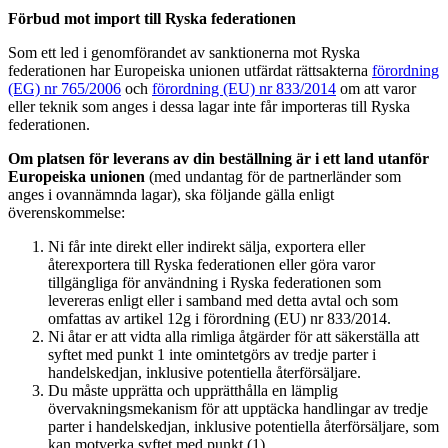
Förbud mot import till Ryska federationen
Som ett led i genomförandet av sanktionerna mot Ryska
federationen har Europeiska unionen utfärdat rättsakterna
förordning
(EG) nr 765/2006
och
förordning (EU) nr 833/2014
om att varor
eller teknik som anges i dessa lagar inte får importeras till Ryska
federationen.
Om platsen för leverans av din beställning är i ett land utanför
Europeiska unionen
(med undantag för de partnerländer som
anges i ovannämnda lagar), ska följande gälla enligt
överenskommelse:
Ni får inte direkt eller indirekt sälja, exportera eller
återexportera till Ryska federationen eller göra varor
tillgängliga för användning i Ryska federationen som
levereras enligt eller i samband med detta avtal och som
omfattas av artikel 12g i förordning (EU) nr 833/2014.
Ni åtar er att vidta alla rimliga åtgärder för att säkerställa att
syftet med punkt 1 inte omintetgörs av tredje parter i
handelskedjan, inklusive potentiella återförsäljare.
Du måste upprätta och upprätthålla en lämplig
övervakningsmekanism för att upptäcka handlingar av tredje
parter i handelskedjan, inklusive potentiella återförsäljare, som
kan motverka syftet med punkt (1).