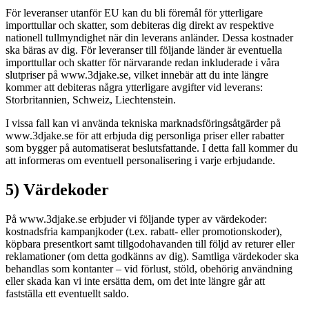
För leveranser utanför EU kan du bli föremål för ytterligare
importtullar och skatter, som debiteras dig direkt av respektive
nationell tullmyndighet när din leverans anländer. Dessa kostnader
ska bäras av dig. För leveranser till följande länder är eventuella
importtullar och skatter för närvarande redan inkluderade i våra
slutpriser på www.3djake.se, vilket innebär att du inte längre
kommer att debiteras några ytterligare avgifter vid leverans:
Storbritannien, Schweiz, Liechtenstein.
I vissa fall kan vi använda tekniska marknadsföringsåtgärder på
www.3djake.se för att erbjuda dig personliga priser eller rabatter
som bygger på automatiserat beslutsfattande. I detta fall kommer du
att informeras om eventuell personalisering i varje erbjudande.
5) Värdekoder
På www.3djake.se erbjuder vi följande typer av värdekoder:
kostnadsfria kampanjkoder (t.ex. rabatt- eller promotionskoder),
köpbara presentkort samt tillgodohavanden till följd av returer eller
reklamationer (om detta godkänns av dig). Samtliga värdekoder ska
behandlas som kontanter – vid förlust, stöld, obehörig användning
eller skada kan vi inte ersätta dem, om det inte längre går att
fastställa ett eventuellt saldo.