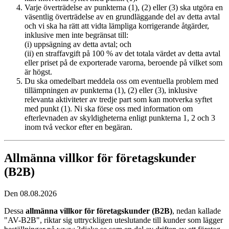
Varje överträdelse av punkterna (1), (2) eller (3) ska utgöra en
väsentlig överträdelse av en grundläggande del av detta avtal
och vi ska ha rätt att vidta lämpliga korrigerande åtgärder,
inklusive men inte begränsat till:
(i) uppsägning av detta avtal; och
(ii) en straffavgift på 100 % av det totala värdet av detta avtal
eller priset på de exporterade varorna, beroende på vilket som
är högst.
Du ska omedelbart meddela oss om eventuella problem med
tillämpningen av punkterna (1), (2) eller (3), inklusive
relevanta aktiviteter av tredje part som kan motverka syftet
med punkt (1). Ni ska förse oss med information om
efterlevnaden av skyldigheterna enligt punkterna 1, 2 och 3
inom två veckor efter en begäran.
Allmänna villkor för företagskunder
(B2B)
Den 08.08.2026
Dessa
allmänna villkor för företagskunder (B2B)
, nedan kallade
"AV-B2B", riktar sig uttryckligen uteslutande till kunder som lägger