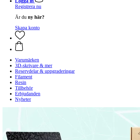
Logga in
Registrera nu
Är du
ny här?
Skapa konto
Varumärken
3D-skrivare & mer
Reservdelar & uppgraderingar
Filament
Resin
Tillbehör
Erbjudanden
Nyheter