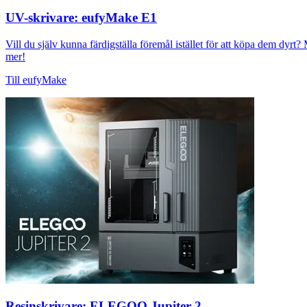
UV-skrivare: eufyMake E1
Vill du själv kunna färdigställa föremål istället för att köpa dem dyr
mer!
Till eufyMake
Resinskrivare: ELEGOO Jupiter 2