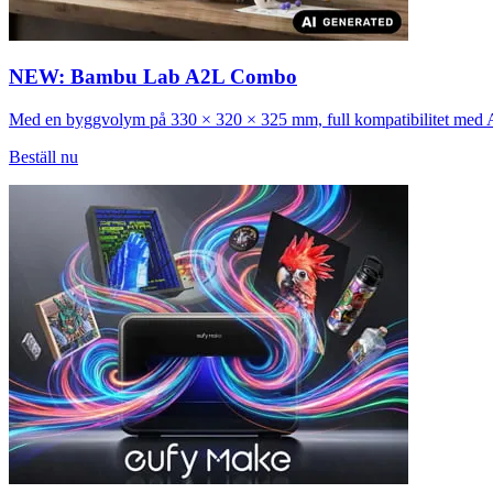
NEW: Bambu Lab A2L Combo
Med en byggvolym på 330 × 320 × 325 mm, full kompatibilitet med AMS
Beställ nu