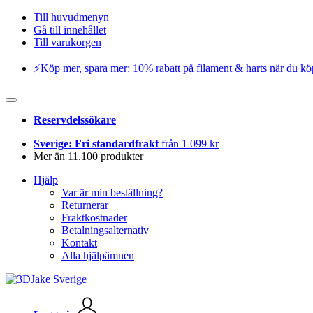
Till huvudmenyn
Gå till innehållet
Till varukorgen
⚡️Köp mer, spara mer: 10% rabatt på filament & harts när du kö
Reservdelssökare
Sverige: Fri standardfrakt
från 1 099 kr
Mer än 11.100 produkter
Hjälp
Var är min beställning?
Returnerar
Fraktkostnader
Betalningsalternativ
Kontakt
Alla hjälpämnen