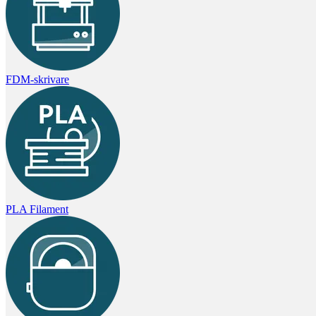
FDM-skrivare
PLA Filament