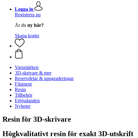
Logga in
Registrera nu
Är du
ny här?
Skapa konto
Varumärken
3D-skrivare & mer
Reservdelar & uppgraderingar
Filament
Resin
Tillbehör
Erbjudanden
Nyheter
Resin för 3D-skrivare
Högkvalitativt resin för exakt 3D-utskrift