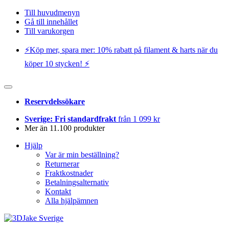
Till huvudmenyn
Gå till innehållet
Till varukorgen
⚡️Köp mer, spara mer: 10% rabatt på filament & harts när du
köper 10 stycken! ⚡️
Reservdelssökare
Sverige: Fri standardfrakt
från 1 099 kr
Mer än 11.100 produkter
Hjälp
Var är min beställning?
Returnerar
Fraktkostnader
Betalningsalternativ
Kontakt
Alla hjälpämnen