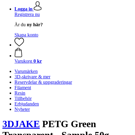
Logga in
Registrera nu
Är du
ny här?
Skapa konto
Varukorg
0 kr
Varumärken
3D-skrivare & mer
Reservdelar & uppgraderingar
Filament
Resin
Tillbehör
Erbjudanden
Nyheter
3DJAKE
PETG Green