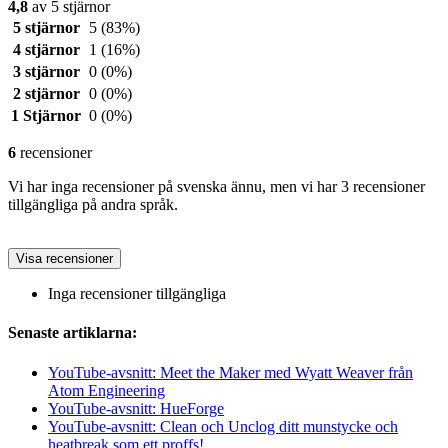
4,8
av 5 stjärnor
5 stjärnor
5
(83%)
4 stjärnor
1
(16%)
3 stjärnor
0
(0%)
2 stjärnor
0
(0%)
1 Stjärnor
0
(0%)
6
recensioner
Vi har inga recensioner på svenska ännu, men vi har 3 recensioner
tillgängliga på andra språk.
Visa recensioner
Inga recensioner tillgängliga
Senaste artiklarna:
YouTube-avsnitt: Meet the Maker med Wyatt Weaver från
Atom Engineering
YouTube-avsnitt: HueForge
YouTube-avsnitt: Clean och Unclog ditt munstycke och
heatbreak som ett proffs!