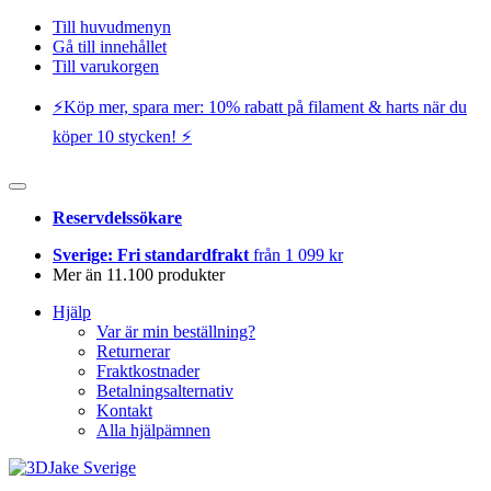
Till huvudmenyn
Gå till innehållet
Till varukorgen
⚡️Köp mer, spara mer: 10% rabatt på filament & harts när du
köper 10 stycken! ⚡️
Reservdelssökare
Sverige: Fri standardfrakt
från 1 099 kr
Mer än 11.100 produkter
Hjälp
Var är min beställning?
Returnerar
Fraktkostnader
Betalningsalternativ
Kontakt
Alla hjälpämnen