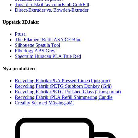
Tips för utskrift av colorFabb CorkFill
Direct-Extruder vs. Bowden-Extruder
Upptäck 3DJake:
Prusa
The Filament Refill ASA CF Blue
Silhouette Spatula Tool
Fiberlogy ABS Grey
Spectrum Huracan PLA True Red
Nya produkter:
Recycling Fabrik rPLA Pressed Lime (Ljusgrön)
Recycling Fabrik rPETG Stubborn Donkey (Grå)
Recycling Fabrik rPETG Polished Glass (Transparent)
Recycling Fabrik rPLA Refill Shimmering Candle
Creality Set med Mässingsplåt