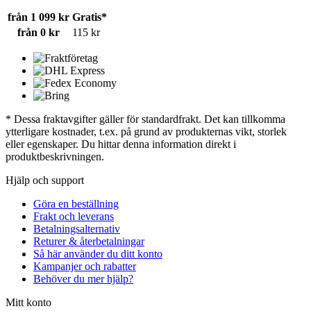
från 1 099 kr
Gratis*
från 0 kr
115 kr
* Dessa fraktavgifter gäller för standardfrakt. Det kan tillkomma
ytterligare kostnader, t.ex. på grund av produkternas vikt, storlek
eller egenskaper. Du hittar denna information direkt i
produktbeskrivningen.
Hjälp och support
Göra en beställning
Frakt och leverans
Betalningsalternativ
Returer & återbetalningar
Så här använder du ditt konto
Kampanjer och rabatter
Behöver du mer hjälp?
Mitt konto