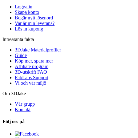
Logga in
Skapa konto
Begär nytt lösenord
Var är min leverans?
Lös in kupong
Intressanta fakta
3DJake Materialprofiler
Guide
Köp mer, spara mer
Affiliate program
3D-utskrift FAQ
FabLabs Support
Vi och vår miljö
Om 3DJake
Vår grupp
Kontakt
Följ oss på