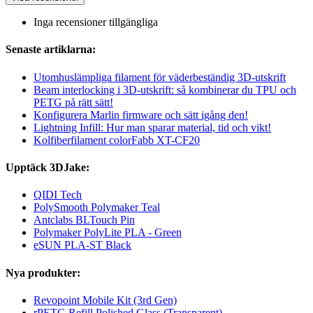
Inga recensioner tillgängliga
Senaste artiklarna:
Utomhuslämpliga filament för väderbeständig 3D-utskrift
Beam interlocking i 3D-utskrift: så kombinerar du TPU och
PETG på rätt sätt!
Konfigurera Marlin firmware och sätt igång den!
Lightning Infill: Hur man sparar material, tid och vikt!
Kolfiberfilament colorFabb XT-CF20
Upptäck 3DJake:
QIDI Tech
PolySmooth Polymaker Teal
Antclabs BLTouch Pin
Polymaker PolyLite PLA - Green
eSUN PLA-ST Black
Nya produkter:
Revopoint Mobile Kit (3rd Gen)
rPETG Refill Polished Glass (Transparent)