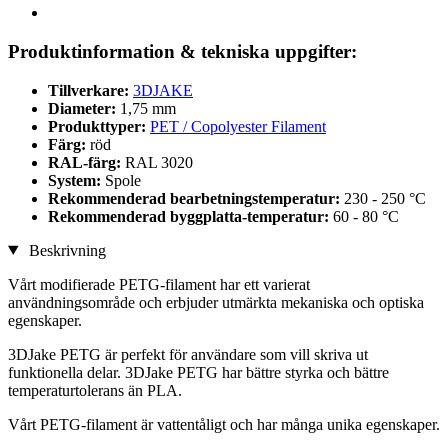
Produktinformation & tekniska uppgifter:
Tillverkare:
3DJAKE
Diameter:
1,75 mm
Produkttyper:
PET / Copolyester Filament
Färg:
röd
RAL-färg:
RAL 3020
System:
Spole
Rekommenderad bearbetningstemperatur:
230 - 250 °C
Rekommenderad byggplatta-temperatur:
60 - 80 °C
Beskrivning
Vårt modifierade PETG-filament har ett varierat
användningsområde och erbjuder utmärkta mekaniska och optiska
egenskaper.
3DJake PETG är perfekt för användare som vill skriva ut
funktionella delar. 3DJake PETG har bättre styrka och bättre
temperaturtolerans än PLA.
Vårt PETG-filament är vattentåligt och har många unika egenskaper.