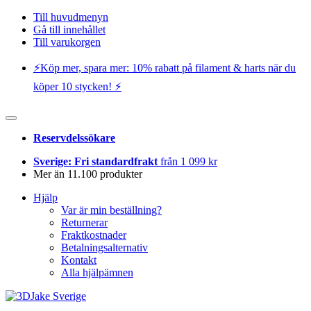
Till huvudmenyn
Gå till innehållet
Till varukorgen
⚡️Köp mer, spara mer: 10% rabatt på filament & harts när du
köper 10 stycken! ⚡️
Reservdelssökare
Sverige: Fri standardfrakt
från 1 099 kr
Mer än 11.100 produkter
Hjälp
Var är min beställning?
Returnerar
Fraktkostnader
Betalningsalternativ
Kontakt
Alla hjälpämnen