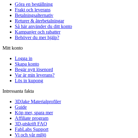
Göra en beställning
Frakt och leverans
Betalningsalternativ
Returer & återbetalningar
Så här använder du ditt konto
Kampanjer och rabatter
Behöver du mer hjälp?
Mitt konto
Logga in
Skapa konto
Begär nytt lösenord
Var är min leverans?
Lös in kupong
Intressanta fakta
3DJake Materialprofiler
Guide
Köp mer, spara mer
Affiliate program
3D-utskrift FAQ
FabLabs Support
Vi och vår miljö