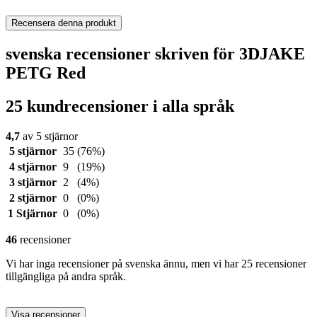
Recensera denna produkt
svenska recensioner skriven för 3DJAKE
PETG Red
25 kundrecensioner i alla språk
4,7
av 5 stjärnor
5 stjärnor
35
(76%)
4 stjärnor
9
(19%)
3 stjärnor
2
(4%)
2 stjärnor
0
(0%)
1 Stjärnor
0
(0%)
46
recensioner
Vi har inga recensioner på svenska ännu, men vi har 25 recensioner
tillgängliga på andra språk.
Visa recensioner