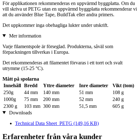
För applikationen rekommenderas en uppvärmd byggplatta. Om du
vill skriva ut PETG utan en uppvärmd byggplatta rekommenderar vi
att du använder Blue Tape, BuildTak eller andra primers.
Det uppkommer inga obehagliga lukter under utskrift.
Mer information
Varje filamentspole är förseglad. Produkterna, såväl som
förpackningen tillverkas i Europa.
Det rekommenderas att filamentet förvaras i ett torrt och svalt
utrymme (15-25 °C).
Mått på spolarna
Innehåll
Bredd
Yttre diameter
Inre diameter
Vikt (tom)
250g
44 mm
140 mm
51 mm
108 g
1000g
75 mm
200 mm
52 mm
240 g
2300 g
103 mm
300 mm
51,5 mm
605 g
Downloads
Technical Data Sheet_PETG
(149,16 KB)
Erfarenheter från våra kunder