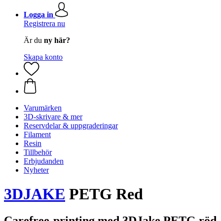
Logga in
Registrera nu
Är du
ny här?
Skapa konto
Varumärken
3D-skrivare & mer
Reservdelar & uppgraderingar
Filament
Resin
Tillbehör
Erbjudanden
Nyheter
3DJAKE
PETG Red
Carefree-printing med 3DJake PETG röd