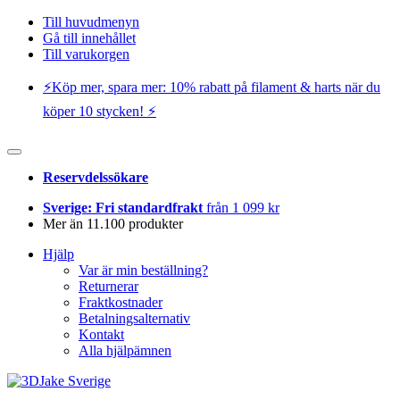
Till huvudmenyn
Gå till innehållet
Till varukorgen
⚡️Köp mer, spara mer: 10% rabatt på filament & harts när du
köper 10 stycken! ⚡️
Reservdelssökare
Sverige: Fri standardfrakt
från 1 099 kr
Mer än 11.100 produkter
Hjälp
Var är min beställning?
Returnerar
Fraktkostnader
Betalningsalternativ
Kontakt
Alla hjälpämnen