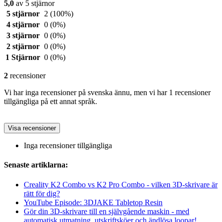
5,0
av 5 stjärnor
5 stjärnor
2
(100%)
4 stjärnor
0
(0%)
3 stjärnor
0
(0%)
2 stjärnor
0
(0%)
1 Stjärnor
0
(0%)
2
recensioner
Vi har inga recensioner på svenska ännu, men vi har 1 recensioner
tillgängliga på ett annat språk.
Visa recensioner
Inga recensioner tillgängliga
Senaste artiklarna:
Creality K2 Combo vs K2 Pro Combo - vilken 3D-skrivare är
rätt för dig?
YouTube Episode: 3DJAKE Tabletop Resin
Gör din 3D-skrivare till en självgående maskin - med
automatisk utmatning, utskriftsköer och ändlösa loopar!