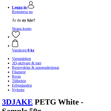
Logga in
Registrera nu
Är du
ny här?
Skapa konto
Varukorg
0 kr
Varumärken
3D-skrivare & mer
Reservdelar & uppgraderingar
Filament
Resin
Tillbehör
Erbjudanden
Nyheter
3DJAKE
PETG White -