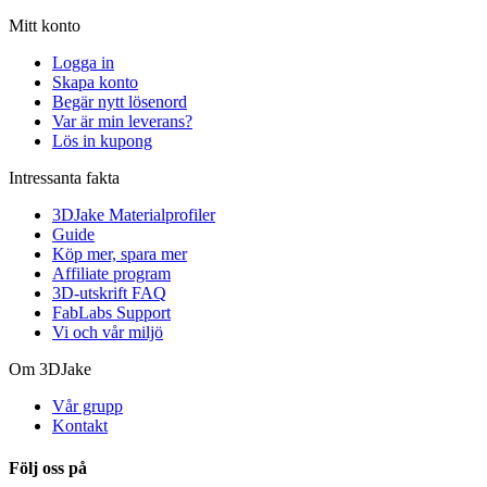
Mitt konto
Logga in
Skapa konto
Begär nytt lösenord
Var är min leverans?
Lös in kupong
Intressanta fakta
3DJake Materialprofiler
Guide
Köp mer, spara mer
Affiliate program
3D-utskrift FAQ
FabLabs Support
Vi och vår miljö
Om 3DJake
Vår grupp
Kontakt
Följ oss på