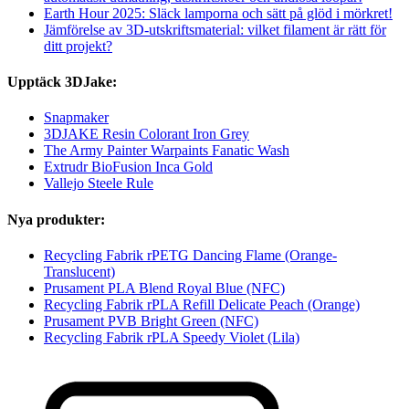
Earth Hour 2025: Släck lamporna och sätt på glöd i mörkret!
Jämförelse av 3D-utskriftsmaterial: vilket filament är rätt för
ditt projekt?
Upptäck 3DJake:
Snapmaker
3DJAKE Resin Colorant Iron Grey
The Army Painter Warpaints Fanatic Wash
Extrudr BioFusion Inca Gold
Vallejo Steele Rule
Nya produkter:
Recycling Fabrik rPETG Dancing Flame (Orange-
Translucent)
Prusament PLA Blend Royal Blue (NFC)
Recycling Fabrik rPLA Refill Delicate Peach (Orange)
Prusament PVB Bright Green (NFC)
Recycling Fabrik rPLA Speedy Violet (Lila)