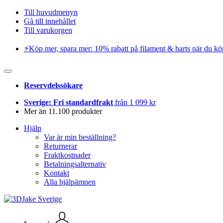
Till huvudmenyn
Gå till innehållet
Till varukorgen
⚡️Köp mer, spara mer: 10% rabatt på filament & harts när du kö
Reservdelssökare
Sverige: Fri standardfrakt
från 1 099 kr
Mer än 11.100 produkter
Hjälp
Var är min beställning?
Returnerar
Fraktkostnader
Betalningsalternativ
Kontakt
Alla hjälpämnen