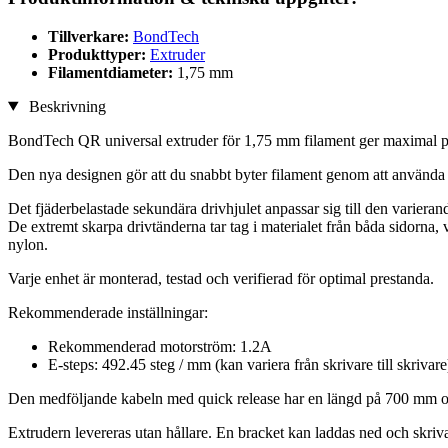
Tillverkare:
BondTech
Produkttyper:
Extruder
Filamentdiameter:
1,75 mm
Beskrivning
BondTech QR universal extruder för 1,75 mm filament ger maximal pres
Den nya designen gör att du snabbt byter filament genom att använd
Det fjäderbelastade sekundära drivhjulet anpassar sig till den varierand
De extremt skarpa drivtänderna tar tag i materialet från båda sidorna, 
nylon.
Varje enhet är monterad, testad och verifierad för optimal prestanda.
Rekommenderade inställningar:
Rekommenderad motorström: 1.2A
E-steps: 492.45 steg / mm (kan variera från skrivare till skrivare
Den medföljande kabeln med quick release har en längd på 700 mm 
Extrudern levereras utan hållare. En bracket kan laddas ned och skriv