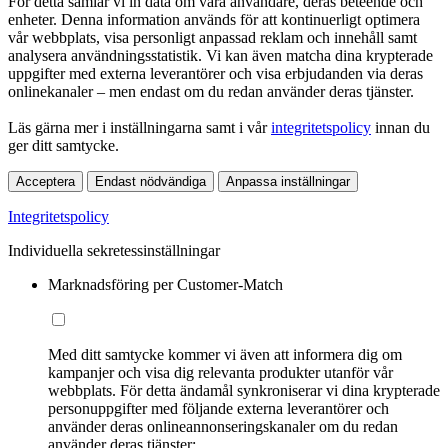
För detta samlar vi in data om våra användare, deras beteende och
enheter. Denna information används för att kontinuerligt optimera
vår webbplats, visa personligt anpassad reklam och innehåll samt
analysera användningsstatistik. Vi kan även matcha dina krypterade
uppgifter med externa leverantörer och visa erbjudanden via deras
onlinekanaler – men endast om du redan använder deras tjänster.
Läs gärna mer i inställningarna samt i vår
integritetspolicy
innan du
ger ditt samtycke.
Acceptera
Endast nödvändiga
Anpassa inställningar
Integritetspolicy
Individuella sekretessinställningar
Marknadsföring per Customer-Match
Med ditt samtycke kommer vi även att informera dig om
kampanjer och visa dig relevanta produkter utanför vår
webbplats. För detta ändamål synkroniserar vi dina krypterade
personuppgifter med följande externa leverantörer och
använder deras onlineannonseringskanaler om du redan
använder deras tjänster: