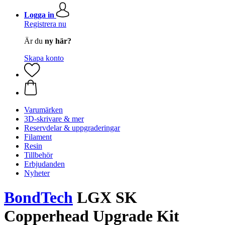
Logga in
Registrera nu
Är du
ny här?
Skapa konto
Varumärken
3D-skrivare & mer
Reservdelar & uppgraderingar
Filament
Resin
Tillbehör
Erbjudanden
Nyheter
BondTech
LGX SK
Copperhead Upgrade Kit