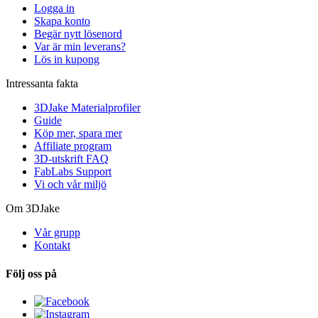
Logga in
Skapa konto
Begär nytt lösenord
Var är min leverans?
Lös in kupong
Intressanta fakta
3DJake Materialprofiler
Guide
Köp mer, spara mer
Affiliate program
3D-utskrift FAQ
FabLabs Support
Vi och vår miljö
Om 3DJake
Vår grupp
Kontakt
Följ oss på