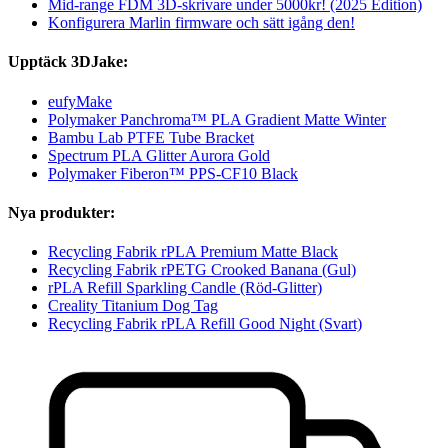
Mid-range FDM 3D-skrivare under 5000kr! (2025 Edition)
Konfigurera Marlin firmware och sätt igång den!
Upptäck 3DJake:
eufyMake
Polymaker Panchroma™ PLA Gradient Matte Winter
Bambu Lab PTFE Tube Bracket
Spectrum PLA Glitter Aurora Gold
Polymaker Fiberon™ PPS-CF10 Black
Nya produkter:
Recycling Fabrik rPLA Premium Matte Black
Recycling Fabrik rPETG Crooked Banana (Gul)
rPLA Refill Sparkling Candle (Röd-Glitter)
Creality Titanium Dog Tag
Recycling Fabrik rPLA Refill Good Night (Svart)