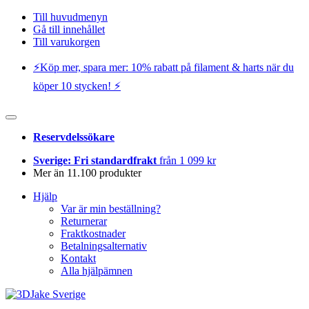
Till huvudmenyn
Gå till innehållet
Till varukorgen
⚡️Köp mer, spara mer: 10% rabatt på filament & harts när du
köper 10 stycken! ⚡️
Reservdelssökare
Sverige: Fri standardfrakt
från 1 099 kr
Mer än 11.100 produkter
Hjälp
Var är min beställning?
Returnerar
Fraktkostnader
Betalningsalternativ
Kontakt
Alla hjälpämnen