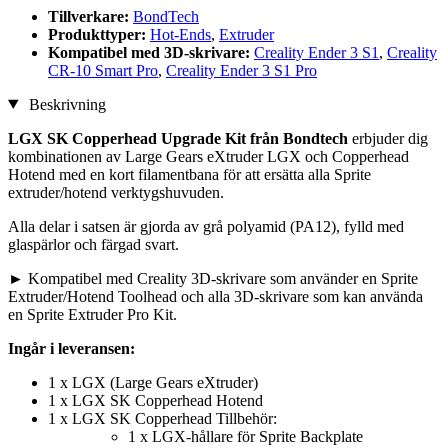
Tillverkare:
BondTech
Produkttyper:
Hot-Ends
,
Extruder
Kompatibel med 3D-skrivare:
Creality Ender 3 S1
,
Creality
CR-10 Smart Pro
,
Creality Ender 3 S1 Pro
Beskrivning
LGX SK Copperhead Upgrade Kit från Bondtech
erbjuder dig
kombinationen av Large Gears eXtruder LGX och Copperhead
Hotend med en kort filamentbana för att ersätta alla Sprite
extruder/hotend verktygshuvuden.
Alla delar i satsen är gjorda av grå polyamid (PA12), fylld med
glaspärlor och färgad svart.
► Kompatibel med Creality 3D-skrivare som använder en Sprite
Extruder/Hotend Toolhead och alla 3D-skrivare som kan använda
en Sprite Extruder Pro Kit.
Ingår i leveransen:
1 x LGX (Large Gears eXtruder)
1 x LGX SK Copperhead Hotend
1 x LGX SK Copperhead Tillbehör:
1 x LGX-hållare för Sprite Backplate