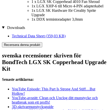
1 x LGX SK Copperhead 4010 Fan Shroud
1x LGX XHP-6 till Micro 4-PIN adapterkabel
1x LGX SK Hardware för Creality Sprite
Upgrade
1x DDX termistoradapter 3,0mm
Downloads
Technical Data Sheet
(359,03 KB)
Recensera denna produkt
svenska recensioner skriven för
BondTech LGX SK Copperhead Upgrade
Kit
Senaste artiklarna:
YouTube Episode: This Part Is Strong And Stiff....But
Hollow!
YouTube-avsnitt: Clean och Unclog ditt munstycke och
heatbreak som ett proffs!
3D-skrivarmunstycksguide