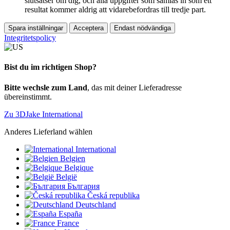
slutsatser om dig, och alla uppgifter som samlas in som ett
resultat kommer aldrig att vidarebefordras till tredje part.
Spara inställningar
Acceptera
Endast nödvändiga
Integritetspolicy
Bist du im richtigen Shop?
Bitte wechsle zum Land
, das mit deiner Lieferadresse
übereinstimmt.
Zu 3DJake International
Anderes Lieferland wählen
International
Belgien
Belgique
België
България
Česká republika
Deutschland
España
France