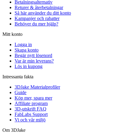
Betalningsalternativ
Returer & återbetalningar
Så här använder du ditt konto
Kampanjer och rabatter
Behöver du mer hjälp?
Mitt konto
Logga in
Skapa konto
Begär nytt lösenord
Var är min leverans?
Lös in kupong
Intressanta fakta
3DJake Materialprofiler
Guide
Köp mer, spara mer
Affiliate program
3D-utskrift FAQ
FabLabs Support
Vi och vår miljö
Om 3DJake