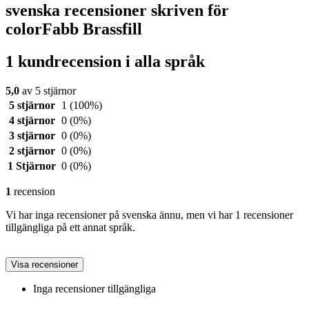
svenska recensioner skriven för
colorFabb Brassfill
1 kundrecension i alla språk
5,0
av 5 stjärnor
5 stjärnor
1
(100%)
4 stjärnor
0
(0%)
3 stjärnor
0
(0%)
2 stjärnor
0
(0%)
1 Stjärnor
0
(0%)
1
recension
Vi har inga recensioner på svenska ännu, men vi har 1 recensioner
tillgängliga på ett annat språk.
Visa recensioner
Inga recensioner tillgängliga