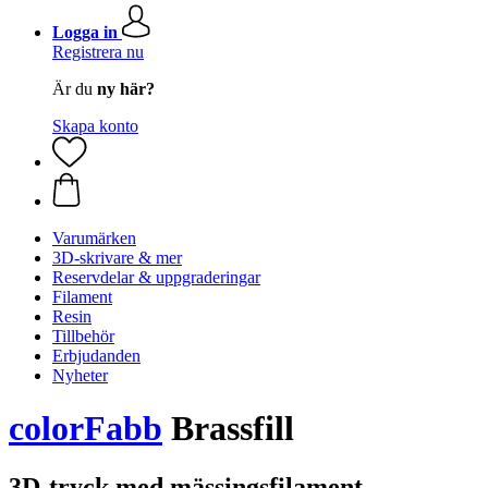
Logga in
Registrera nu
Är du
ny här?
Skapa konto
Varumärken
3D-skrivare & mer
Reservdelar & uppgraderingar
Filament
Resin
Tillbehör
Erbjudanden
Nyheter
colorFabb
Brassfill
3D-tryck med mässingsfilament