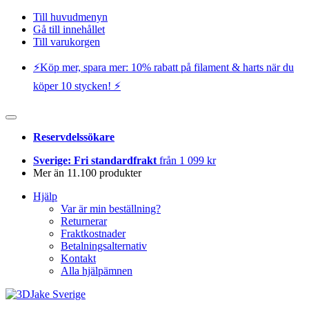
Till huvudmenyn
Gå till innehållet
Till varukorgen
⚡️Köp mer, spara mer: 10% rabatt på filament & harts när du
köper 10 stycken! ⚡️
Reservdelssökare
Sverige: Fri standardfrakt
från 1 099 kr
Mer än 11.100 produkter
Hjälp
Var är min beställning?
Returnerar
Fraktkostnader
Betalningsalternativ
Kontakt
Alla hjälpämnen