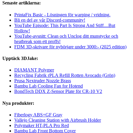
Senaste artiklarna:
PrintaFix Basic - Lösningen för warping / vridning.
Bli en del av vår Discord-community!
YouTube Episode: This Part Is Strong And Stiff....But
Hollow!
YouTube-avsnitt: Clean och Unclog ditt munstycke och
heatbreak som ett proffs!
FDM 3D-skrivare för nybörjare under 3000:- (2025 edition)
Upptäck 3DJake:
DIAMANT Polymer
Recycling Fabrik rPLA Refill Rotten Avocado (Grön)
Prusa Nextruder Nozzle Brass
Bambu Lab Cooling Fan for Hotend
BondTech DDX Z-Sensor Plate för CR-10 V2
Nya produkter:
Fiberlogy ABS+GF Gray
Vallejo Cleaning Station with Airbrush Holder
Polymaker HT-PLA Pro Red
Bambu Lab Front Bottom Cover