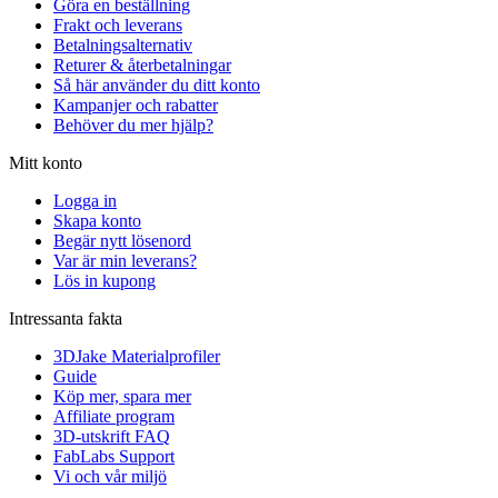
Göra en beställning
Frakt och leverans
Betalningsalternativ
Returer & återbetalningar
Så här använder du ditt konto
Kampanjer och rabatter
Behöver du mer hjälp?
Mitt konto
Logga in
Skapa konto
Begär nytt lösenord
Var är min leverans?
Lös in kupong
Intressanta fakta
3DJake Materialprofiler
Guide
Köp mer, spara mer
Affiliate program
3D-utskrift FAQ
FabLabs Support
Vi och vår miljö