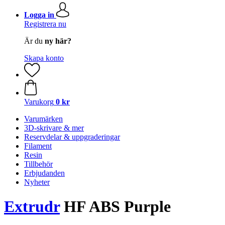
Logga in
Registrera nu
Är du
ny här?
Skapa konto
Varukorg
0 kr
Varumärken
3D-skrivare & mer
Reservdelar & uppgraderingar
Filament
Resin
Tillbehör
Erbjudanden
Nyheter
Extrudr
HF ABS Purple