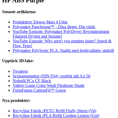
HF ABS Purple
Senaste artiklarna:
Produkttest: Elegoo Mars 4 Ultra
Polymaker Panchroma™ - Dina färger. Din värld.
YouTube Episode: Polymaker PolyDryer: Revolutionising
Filament Drying and Storage!
YouTube Episode: Why aren't you printing faster? Speed &
Flow Tests!
Polymaker PolySonic PLA: Snabb med högkvalitativ utskrift
Upptäck 3DJake:
Twotrees
Sexkantsmuttrar (DIN 934), rostfritt stål A2-50
Nobufil PCx CF Black
Vallejo Game Color Wash Fleshtone Shade
FormFutura CarbonFil™ Green
Nya produkter:
Recycling Fabrik rPETG Refill Fluffy Sheep (Vit)
Recycling Fabrik rPLA Refill Cooling Lemon (Gul)