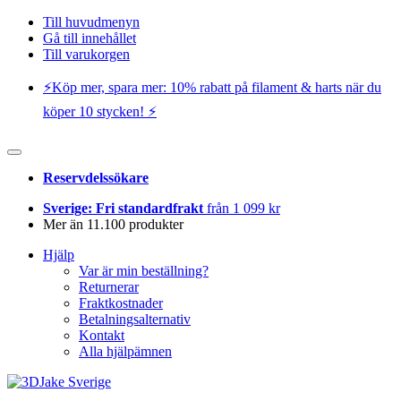
Till huvudmenyn
Gå till innehållet
Till varukorgen
⚡️Köp mer, spara mer: 10% rabatt på filament & harts när du
köper 10 stycken! ⚡️
Reservdelssökare
Sverige: Fri standardfrakt
från 1 099 kr
Mer än 11.100 produkter
Hjälp
Var är min beställning?
Returnerar
Fraktkostnader
Betalningsalternativ
Kontakt
Alla hjälpämnen