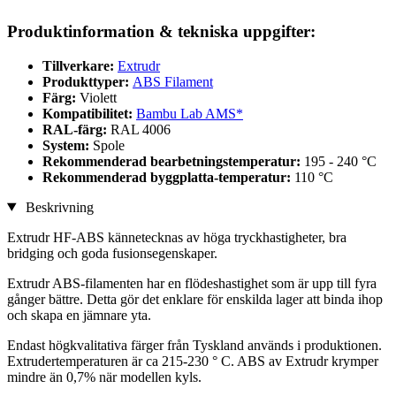
Produktinformation & tekniska uppgifter:
Tillverkare:
Extrudr
Produkttyper:
ABS Filament
Färg:
Violett
Kompatibilitet:
Bambu Lab AMS*
RAL-färg:
RAL 4006
System:
Spole
Rekommenderad bearbetningstemperatur:
195 - 240 °C
Rekommenderad byggplatta-temperatur:
110 °C
Beskrivning
Extrudr HF-ABS kännetecknas av höga tryckhastigheter, bra
bridging och goda fusionsegenskaper.
Extrudr ABS-filamenten har en flödeshastighet som är upp till fyra
gånger bättre. Detta gör det enklare för enskilda lager att binda ihop
och skapa en jämnare yta.
Endast högkvalitativa färger från Tyskland används i produktionen.
Extrudertemperaturen är ca 215-230 ° C. ABS av Extrudr krymper
mindre än 0,7% när modellen kyls.