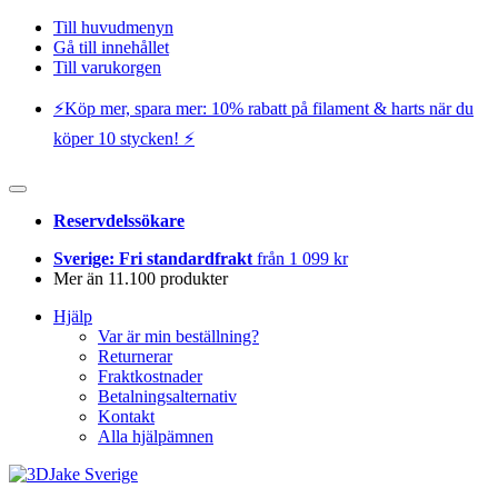
Till huvudmenyn
Gå till innehållet
Till varukorgen
⚡️Köp mer, spara mer: 10% rabatt på filament & harts när du
köper 10 stycken! ⚡️
Reservdelssökare
Sverige: Fri standardfrakt
från 1 099 kr
Mer än 11.100 produkter
Hjälp
Var är min beställning?
Returnerar
Fraktkostnader
Betalningsalternativ
Kontakt
Alla hjälpämnen