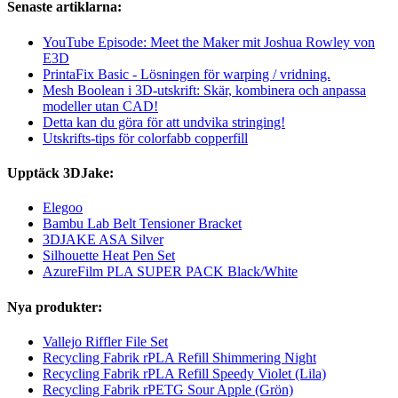
Senaste artiklarna:
YouTube Episode: Meet the Maker mit Joshua Rowley von
E3D
PrintaFix Basic - Lösningen för warping / vridning.
Mesh Boolean i 3D-utskrift: Skär, kombinera och anpassa
modeller utan CAD!
Detta kan du göra för att undvika stringing!
Utskrifts-tips för colorfabb copperfill
Upptäck 3DJake:
Elegoo
Bambu Lab Belt Tensioner Bracket
3DJAKE ASA Silver
Silhouette Heat Pen Set
AzureFilm PLA SUPER PACK Black/White
Nya produkter:
Vallejo Riffler File Set
Recycling Fabrik rPLA Refill Shimmering Night
Recycling Fabrik rPLA Refill Speedy Violet (Lila)
Recycling Fabrik rPETG Sour Apple (Grön)