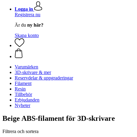
Logga in
Registrera nu
Är du
ny här?
Skapa konto
Varumärken
3D-skrivare & mer
Reservdelar & uppgraderingar
Filament
Resin
Tillbehör
Erbjudanden
Nyheter
Beige ABS-filament för 3D-skrivare
Filtrera och sortera