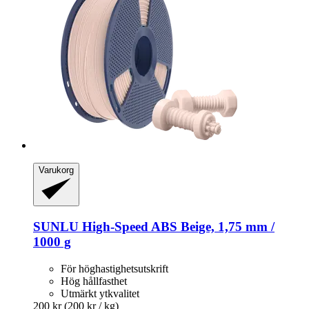
Varukorg
SUNLU
High-​Speed ABS Beige, 1,75 mm /
1000 g
För höghastighetsutskrift
Hög hållfasthet
Utmärkt ytkvalitet
200 kr
(200 kr / kg)