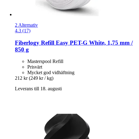
2 Alternativ
4.3 (17)
Fiberlogy
Refill Easy PET-​G White, 1,75 mm /
850 g
Masterspool Refill
Prisvärt
Mycket god vidhäftning
212 kr
(249 kr / kg)
Leverans till 18. augusti