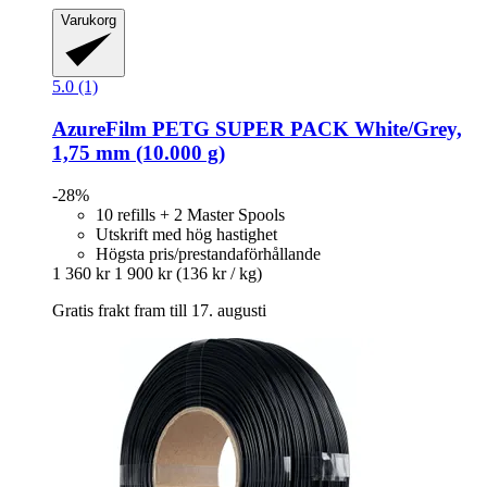
Varukorg
5.0 (1)
AzureFilm
PETG SUPER PACK White/Grey,
1,75 mm (10.000 g)
-28%
10 refills + 2 Master Spools
Utskrift med hög hastighet
Högsta pris/prestandaförhållande
1 360 kr
1 900 kr
(136 kr / kg)
Gratis frakt fram till 17. augusti