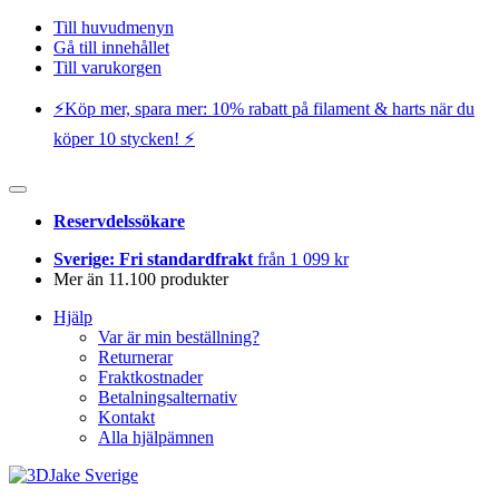
Till huvudmenyn
Gå till innehållet
Till varukorgen
⚡️Köp mer, spara mer: 10% rabatt på filament & harts när du
köper 10 stycken! ⚡️
Reservdelssökare
Sverige: Fri standardfrakt
från 1 099 kr
Mer än 11.100 produkter
Hjälp
Var är min beställning?
Returnerar
Fraktkostnader
Betalningsalternativ
Kontakt
Alla hjälpämnen