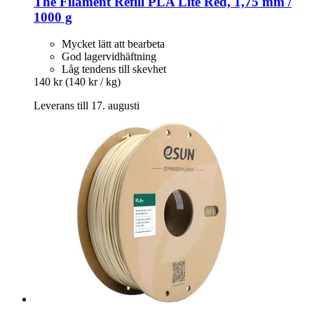
The Filament
Refill PLA Lite Red, 1,75 mm /
1000 g
Mycket lätt att bearbeta
God lagervidhäftning
Låg tendens till skevhet
140 kr
(140 kr / kg)
Leverans till 17. augusti