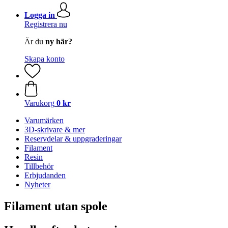
Logga in
Registrera nu
Är du
ny här?
Skapa konto
Varukorg
0 kr
Varumärken
3D-skrivare & mer
Reservdelar & uppgraderingar
Filament
Resin
Tillbehör
Erbjudanden
Nyheter
Filament utan spole