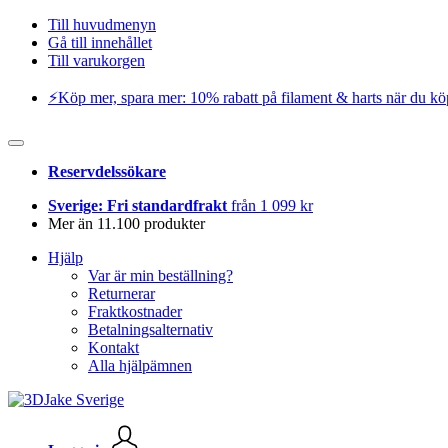
Till huvudmenyn
Gå till innehållet
Till varukorgen
⚡️Köp mer, spara mer: 10% rabatt på filament & harts när du kö
Reservdelssökare
Sverige: Fri standardfrakt
från 1 099 kr
Mer än 11.100 produkter
Hjälp
Var är min beställning?
Returnerar
Fraktkostnader
Betalningsalternativ
Kontakt
Alla hjälpämnen