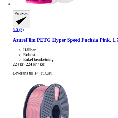
Varukorg
5.0 (3)
AzureFilm
PETG Hyper Speed Fuchsia Pink, 1,
Hållbar
Robust
Enkel bearbetning
224 kr
(224 kr / kg)
Leverans till 14. augusti