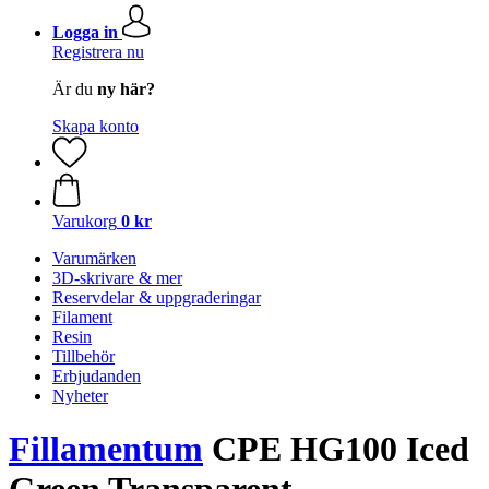
Logga in
Registrera nu
Är du
ny här?
Skapa konto
Varukorg
0 kr
Varumärken
3D-skrivare & mer
Reservdelar & uppgraderingar
Filament
Resin
Tillbehör
Erbjudanden
Nyheter
Fillamentum
CPE HG100 Iced