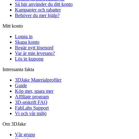
Så här använder du ditt konto
Kampanjer och rabatter
Behöver du mer hjälp?
Mitt konto
Logga in
Skapa konto
Begär nytt lösenord
Var är min leverans?
Lös in kupong
Intressanta fakta
3DJake Materialprofiler
Guide
Köp mer, spara mer
Affiliate program
3D-utskrift FAQ
FabLabs Support
Vi och vår miljö
Om 3DJake
Vår grupp