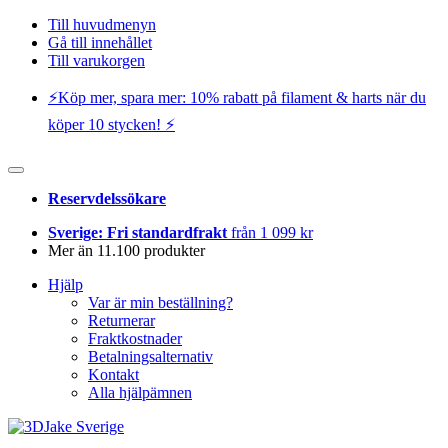
Till huvudmenyn
Gå till innehållet
Till varukorgen
⚡️Köp mer, spara mer: 10% rabatt på filament & harts när du
köper 10 stycken! ⚡️
Reservdelssökare
Sverige: Fri standardfrakt
från 1 099 kr
Mer än 11.100 produkter
Hjälp
Var är min beställning?
Returnerar
Fraktkostnader
Betalningsalternativ
Kontakt
Alla hjälpämnen