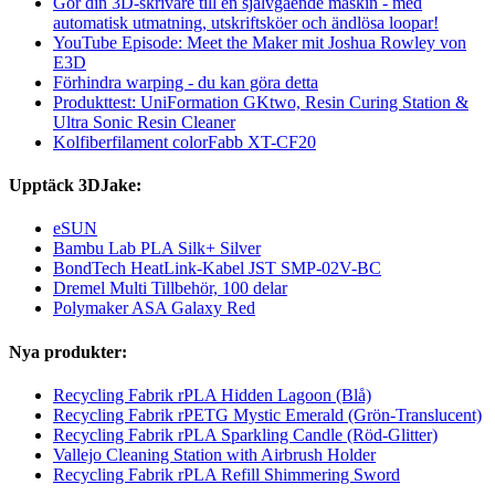
Gör din 3D-skrivare till en självgående maskin - med
automatisk utmatning, utskriftsköer och ändlösa loopar!
YouTube Episode: Meet the Maker mit Joshua Rowley von
E3D
Förhindra warping - du kan göra detta
Produkttest: UniFormation GKtwo, Resin Curing Station &
Ultra Sonic Resin Cleaner
Kolfiberfilament colorFabb XT-CF20
Upptäck 3DJake:
eSUN
Bambu Lab PLA Silk+ Silver
BondTech HeatLink-Kabel JST SMP-02V-BC
Dremel Multi Tillbehör, 100 delar
Polymaker ASA Galaxy Red
Nya produkter:
Recycling Fabrik rPLA Hidden Lagoon (Blå)
Recycling Fabrik rPETG Mystic Emerald (Grön-Translucent)
Recycling Fabrik rPLA Sparkling Candle (Röd-Glitter)
Vallejo Cleaning Station with Airbrush Holder
Recycling Fabrik rPLA Refill Shimmering Sword