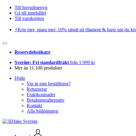
Till huvudmenyn
Gå till innehållet
Till varukorgen
⚡️Köp mer, spara mer: 10% rabatt på filament & harts när du kö
Reservdelssökare
Sverige: Fri standardfrakt
från 1 099 kr
Mer än 11.100 produkter
Hjälp
Var är min beställning?
Returnerar
Fraktkostnader
Betalningsalternativ
Kontakt
Alla hjälpämnen