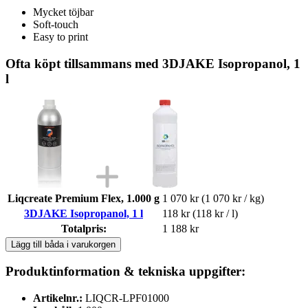
Mycket töjbar
Soft-touch
Easy to print
Ofta köpt tillsammans med 3DJAKE Isopropanol, 1
l
Liqcreate Premium Flex, 1.000 g
1 070 kr
(1 070 kr / kg)
3DJAKE Isopropanol, 1 l
118 kr
(118 kr / l)
Totalpris:
1 188 kr
Lägg till båda i varukorgen
Produktinformation & tekniska uppgifter:
Artikelnr.:
LIQCR-LPF01000