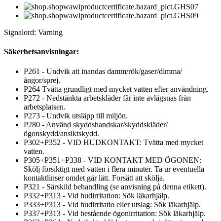
Signalord: Varning
Säkerhetsanvisningar:
P261 - Undvik att inandas damm/rök/gaser/dimma/
ångor/sprej.
P264 Tvätta grundligt med mycket vatten efter användning.
P272 - Nedstänkta arbetskläder får inte avlägsnas från
arbetsplatsen.
P273 - Undvik utsläpp till miljön.
P280 - Använd skyddshandskar/skyddskläder/
ögonskydd/ansiktskydd.
P302+P352 - VID HUDKONTAKT: Tvätta med mycket
vatten.
P305+P351+P338 - VID KONTAKT MED ÖGONEN:
Skölj försiktigt med vatten i flera minuter. Ta ur eventuella
kontaktlinser omdet går lätt. Forsätt att skölja.
P321 - Särskild behandling (se anvisning på denna etikett).
P332+P313 - Vid hudirritation: Sök läkarhjälp.
P333+P313 - Vid hudirritatio eller utslag: Sök läkarhjälp.
P337+P313 - Vid bestående ögonirritation: Sök läkarhjälp.