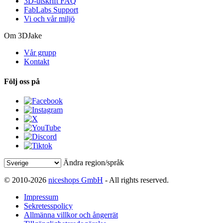
3D-utskrift FAQ
FabLabs Support
Vi och vår miljö
Om 3DJake
Vår grupp
Kontakt
Följ oss på
Ändra region/språk
© 2010-2026
niceshops GmbH
- All rights reserved.
Impressum
Sekretesspolicy
Allmänna villkor och ångerrät