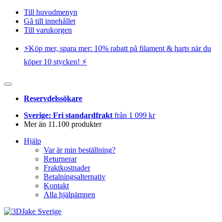
Till huvudmenyn
Gå till innehållet
Till varukorgen
⚡️Köp mer, spara mer: 10% rabatt på filament & harts när du
köper 10 stycken! ⚡️
Reservdelssökare
Sverige: Fri standardfrakt
från 1 099 kr
Mer än 11.100 produkter
Hjälp
Var är min beställning?
Returnerar
Fraktkostnader
Betalningsalternativ
Kontakt
Alla hjälpämnen