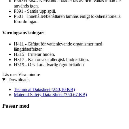
P362+P364 - Nedstänkta kläder tas av och tvättas innan de
används igen.
P391 - Samla upp spill.
P501 - Innehållet/behållaren lämnas enligt lokala/nationella
förordningar.
Varningsanvisningar:
H411 - Giftigt för vattenlevande organismer med
långtidseffekter.
H315 - Irriterar huden.
H317 - Kan orsaka allergisk hudreaktion.
H319 - Orsakar allvarlig ögonirritation.
Läs mer
Visa mindre
Downloads
Technical Datasheet
(240,10 KB)
Material Safety Data Sheet
(350,67 KB)
Passar med