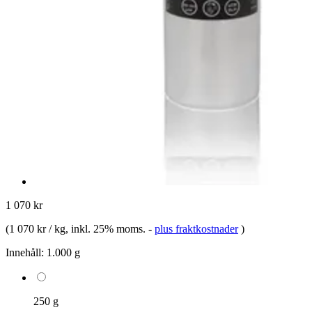
1 070 kr
(
1 070 kr / kg
, inkl. 25% moms.
-
plus fraktkostnader
)
Innehåll:
1.000 g
250 g