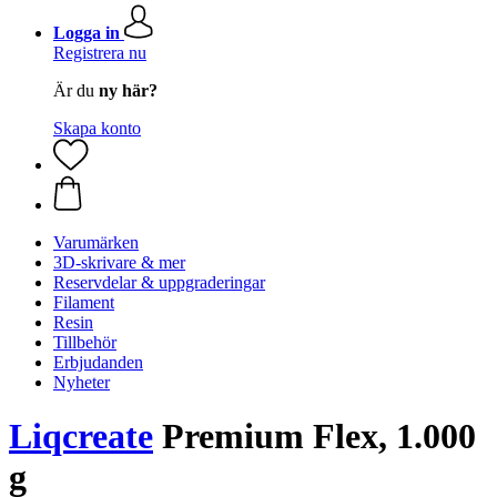
Logga in
Registrera nu
Är du
ny här?
Skapa konto
Varumärken
3D-skrivare & mer
Reservdelar & uppgraderingar
Filament
Resin
Tillbehör
Erbjudanden
Nyheter
Liqcreate
Premium Flex, 1.000
g