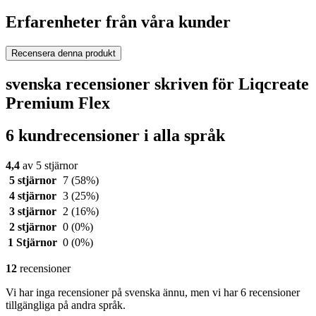
Erfarenheter från våra kunder
Recensera denna produkt
svenska recensioner skriven för Liqcreate
Premium Flex
6 kundrecensioner i alla språk
4,4
av 5 stjärnor
5 stjärnor
7
(58%)
4 stjärnor
3
(25%)
3 stjärnor
2
(16%)
2 stjärnor
0
(0%)
1 Stjärnor
0
(0%)
12
recensioner
Vi har inga recensioner på svenska ännu, men vi har 6 recensioner
tillgängliga på andra språk.