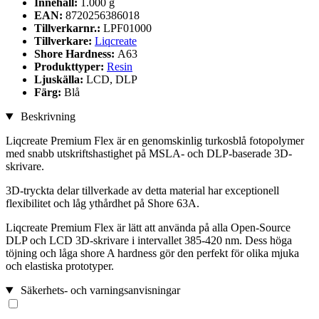
Innehåll:
1.000 g
EAN:
8720256386018
Tillverkarnr.:
LPF01000
Tillverkare:
Liqcreate
Shore Hardness:
A63
Produkttyper:
Resin
Ljuskälla:
LCD, DLP
Färg:
Blå
Beskrivning
Liqcreate Premium Flex är en genomskinlig turkosblå fotopolymer
med snabb utskriftshastighet på MSLA- och DLP-baserade 3D-
skrivare.
3D-tryckta delar tillverkade av detta material har exceptionell
flexibilitet och låg ythårdhet på Shore 63A.
Liqcreate Premium Flex är lätt att använda på alla Open-Source
DLP och LCD 3D-skrivare i intervallet 385-420 nm. Dess höga
töjning och låga shore A hardness gör den perfekt för olika mjuka
och elastiska prototyper.
Säkerhets- och varningsanvisningar