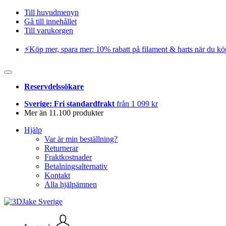
Till huvudmenyn
Gå till innehållet
Till varukorgen
⚡️Köp mer, spara mer: 10% rabatt på filament & harts när du kö
Reservdelssökare
Sverige: Fri standardfrakt
från 1 099 kr
Mer än 11.100 produkter
Hjälp
Var är min beställning?
Returnerar
Fraktkostnader
Betalningsalternativ
Kontakt
Alla hjälpämnen