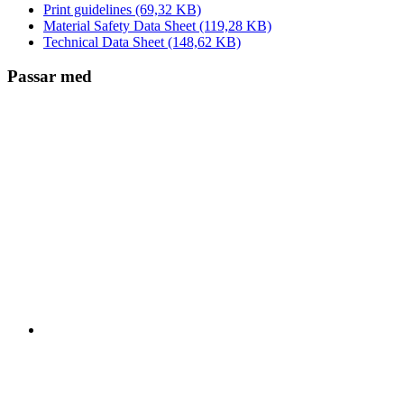
Print guidelines
(69,32 KB)
Material Safety Data Sheet
(119,28 KB)
Technical Data Sheet
(148,62 KB)
Passar med