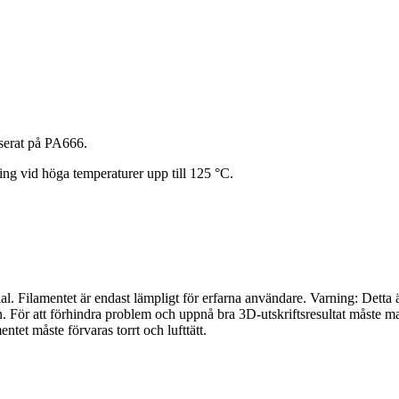
serat på PA666.
 vid höga temperaturer upp till 125 °C.
ial. Filamentet är endast lämpligt för erfarna användare. Varning: Detta ä
. För att förhindra problem och uppnå bra 3D-utskriftsresultat måste mat
et måste förvaras torrt och lufttätt.