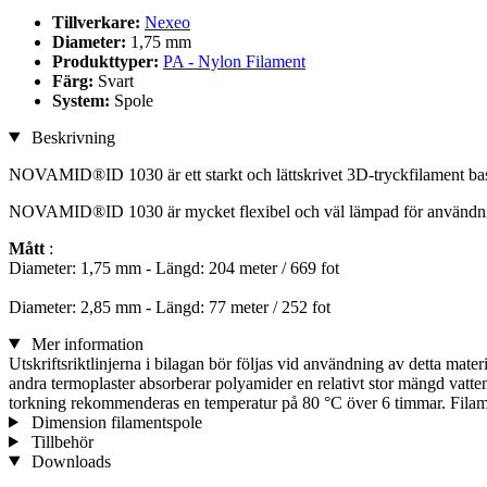
Tillverkare:
Nexeo
Diameter:
1,75 mm
Produkttyper:
PA - Nylon Filament
Färg:
Svart
System:
Spole
Beskrivning
NOVAMID®ID 1030 är ett starkt och lättskrivet 3D-tryckfilament ba
NOVAMID®ID 1030 är mycket flexibel och väl lämpad för användning
Mått
:
Diameter: 1,75 mm - Längd: 204 meter / 669 fot
Diameter: 2,85 mm - Längd: 77 meter / 252 fot
Mer information
Utskriftsriktlinjerna i bilagan bör följas vid användning av detta mater
andra termoplaster absorberar polyamider en relativt stor mängd vatten
torkning rekommenderas en temperatur på 80 °C över 6 timmar. Filament
Dimension filamentspole
Tillbehör
Downloads