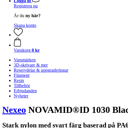
Logga in
Registrera nu
Är du
ny här?
Skapa konto
Varukorg
0 kr
Varumärken
3D-skrivare & mer
Reservdelar & uppgraderingar
Filament
Resin
Tillbehör
Erbjudanden
Nyheter
Nexeo
NOVAMID®ID 1030 Bla
Stark nylon med svart färg baserad på PA