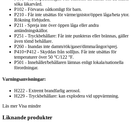
söka läkarvård.
P102 - Förvaras oåtkomligt för barn.
P210 - Får inte utsättas för värme/gnistor/öppen låga/heta ytor.
Rökning förbjuden.
P211 - Spreja inte över öppen låga eller andra
antändningskällor.
P251 - Tryckbehållare: Får inte punkteras eller brännas, gäller
även tömd behållare.
P260 - Inandas inte damm/rök/gaser/dimma/ångor/sprej.
P410+P412 - Skyddas från sollljus. Får inte utsättas för
temperaturer över 50 °C/122 °F.
P501 - Innehållet/behållaren lämnas enligt lokala/nationella
förordningar.
Varningsanvisningar:
H222 - Extremt brandfarlig aerosol.
H229 - Tryckbehållare: kan explodera vid uppvärmning.
Läs mer
Visa mindre
Liknande produkter