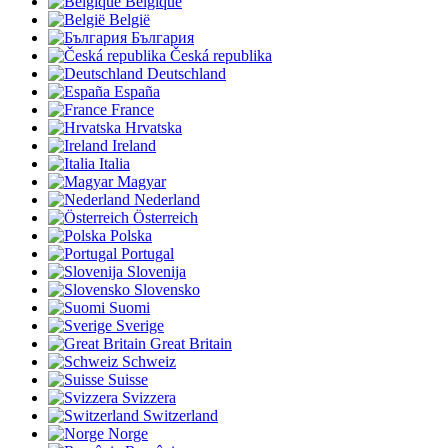
Belgique
België
България
Česká republika
Deutschland
España
France
Hrvatska
Ireland
Italia
Magyar
Nederland
Österreich
Polska
Portugal
Slovenija
Slovensko
Suomi
Sverige
Great Britain
Schweiz
Suisse
Svizzera
Switzerland
Norge