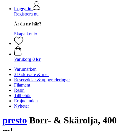
Logga in
Registrera nu
Är du
ny här?
Skapa konto
Varukorg
0 kr
Varumärken
3D-skrivare & mer
Reservdelar & uppgraderingar
Filament
Resin
Tillbehör
Erbjudanden
Nyheter
presto
Borr- & Skärolja, 400