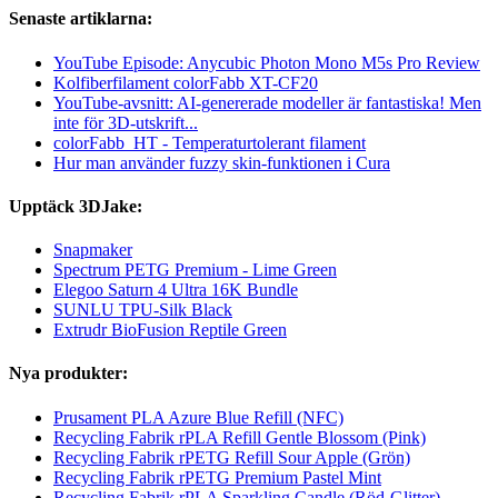
Senaste artiklarna:
YouTube Episode: Anycubic Photon Mono M5s Pro Review
Kolfiberfilament colorFabb XT-CF20
YouTube-avsnitt: AI-genererade modeller är fantastiska! Men
inte för 3D-utskrift...
colorFabb_HT - Temperaturtolerant filament
Hur man använder fuzzy skin-funktionen i Cura
Upptäck 3DJake:
Snapmaker
Spectrum PETG Premium - Lime Green
Elegoo Saturn 4 Ultra 16K Bundle
SUNLU TPU-Silk Black
Extrudr BioFusion Reptile Green
Nya produkter:
Prusament PLA Azure Blue Refill (NFC)
Recycling Fabrik rPLA Refill Gentle Blossom (Pink)
Recycling Fabrik rPETG Refill Sour Apple (Grön)
Recycling Fabrik rPETG Premium Pastel Mint
Recycling Fabrik rPLA Sparkling Candle (Röd-Glitter)