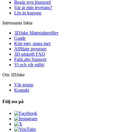
Begär nytt lösenord
Var är min leverans?
Lös in kupong
Intressanta fakta
3DJake Materialprofiler
Guide
Köp mer, spara mer
Affiliate program
3D-utskrift FAQ
FabLabs Support
Vi och vår miljö
Om 3DJake
Vår grupp
Kontakt
Följ oss på