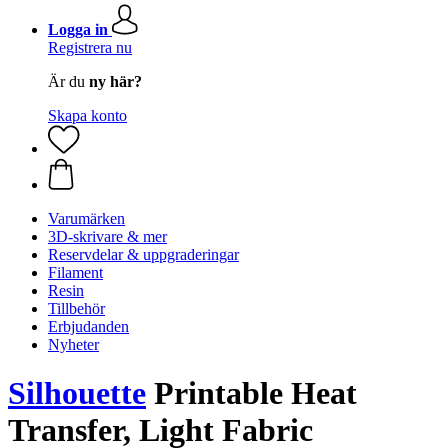
Logga in
Registrera nu
Är du
ny här?
Skapa konto
Varumärken
3D-skrivare & mer
Reservdelar & uppgraderingar
Filament
Resin
Tillbehör
Erbjudanden
Nyheter
Silhouette
Printable Heat
Transfer, Light Fabric