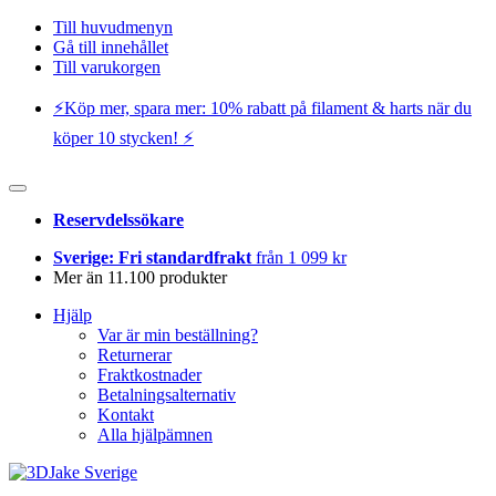
Till huvudmenyn
Gå till innehållet
Till varukorgen
⚡️Köp mer, spara mer: 10% rabatt på filament & harts när du
köper 10 stycken! ⚡️
Reservdelssökare
Sverige: Fri standardfrakt
från 1 099 kr
Mer än 11.100 produkter
Hjälp
Var är min beställning?
Returnerar
Fraktkostnader
Betalningsalternativ
Kontakt
Alla hjälpämnen