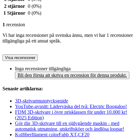
2 stjärnor
0
(0%)
1 Stjärnor
0
(0%)
1
recension
Vi har inga recensioner på svenska ännu, men vi har 1 recensioner
tillgängliga på ett annat språk.
Visa recensioner
Inga recensioner tillgängliga
Bli den första att skriva en recension för denna produkt.
Senaste artiklarna:
3D-skrivarmunstycksguide
YouTube-avsnitt: Läderväska del två: Electric Boogaloo!
FDM 3D-skrivare i övre prisklassen för under 10.000 kr!
(2025 Edition)
Gör din 3D-skrivare till en självgående maskin - med
automatisk utmatning, utskriftsköer och ändlösa loopar!
Kolfiberfilament colorFabb XT-CF20