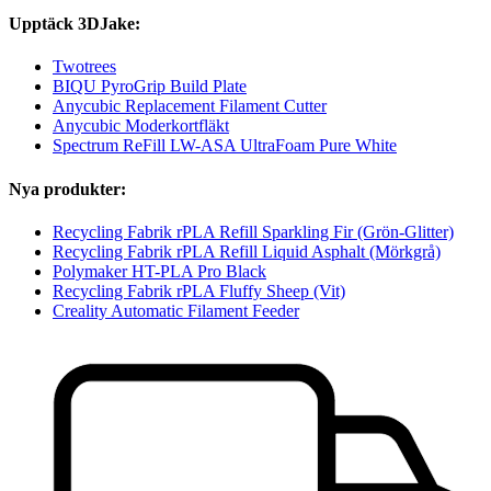
Upptäck 3DJake:
Twotrees
BIQU PyroGrip Build Plate
Anycubic Replacement Filament Cutter
Anycubic Moderkortfläkt
Spectrum ReFill LW-ASA UltraFoam Pure White
Nya produkter:
Recycling Fabrik rPLA Refill Sparkling Fir (Grön-Glitter)
Recycling Fabrik rPLA Refill Liquid Asphalt (Mörkgrå)
Polymaker HT-PLA Pro Black
Recycling Fabrik rPLA Fluffy Sheep (Vit)
Creality Automatic Filament Feeder