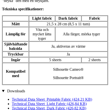
"stryka" den med ett strykjärn.
Tekniska specifikationer:
Light fabric
Dark fabric
Fabric
Mått
21,5 x 28 cm (8,5 x 11 tum)
Vita och
Lämplig för
mycket lätta
Alla färger, mörka tyger
tyger
Självhäftande
Ja, aktiveras av värme
baksida
Tryckbar
Ja
Ingår
5 sheets
2 sheets
Silhouette Cameo®
Kompatibel
med
Silhouette Portrait®
Downloads
Technical Data Sheet_Printable Fabric
(424,21 KB)
Technical Data Sheet_Light Fabric
(426,84 KB)
Technical Data Sheet_Dark Fabric
(426,82 KB)