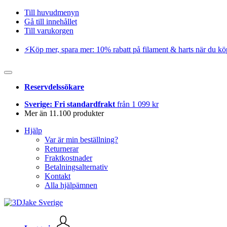
Till huvudmenyn
Gå till innehållet
Till varukorgen
⚡️Köp mer, spara mer: 10% rabatt på filament & harts när du kö
Reservdelssökare
Sverige: Fri standardfrakt
från 1 099 kr
Mer än 11.100 produkter
Hjälp
Var är min beställning?
Returnerar
Fraktkostnader
Betalningsalternativ
Kontakt
Alla hjälpämnen