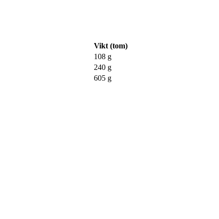
Vikt (tom)
108 g
240 g
605 g