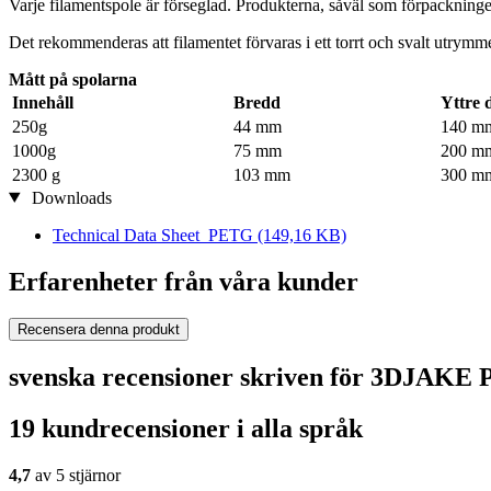
Varje filamentspole är förseglad. Produkterna, såväl som förpackningen
Det rekommenderas att filamentet förvaras i ett torrt och svalt utrymm
Mått på spolarna
Innehåll
Bredd
Yttre 
250g
44 mm
140 m
1000g
75 mm
200 m
2300 g
103 mm
300 m
Downloads
Technical Data Sheet_PETG
(149,16 KB)
Erfarenheter från våra kunder
Recensera denna produkt
svenska recensioner skriven för 3DJAKE
19 kundrecensioner i alla språk
4,7
av 5 stjärnor