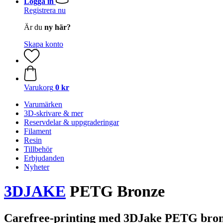
Logga in
Registrera nu
Är du
ny här?
Skapa konto
Varukorg
0 kr
Varumärken
3D-skrivare & mer
Reservdelar & uppgraderingar
Filament
Resin
Tillbehör
Erbjudanden
Nyheter
3DJAKE
PETG Bronze
Carefree-printing med 3DJake PETG bron