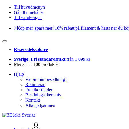
Till huvudmenyn
Gå till innehållet
Till varukorgen
⚡️Köp mer, spara mer: 10% rabatt på filament & harts när du kö
Reservdelssökare
Sverige: Fri standardfrakt
från 1 099 kr
Mer än 11.100 produkter
Hjälp
Var är min beställning?
Returnerar
Fraktkostnader
Betalningsalternativ
Kontakt
Alla hjälpämnen