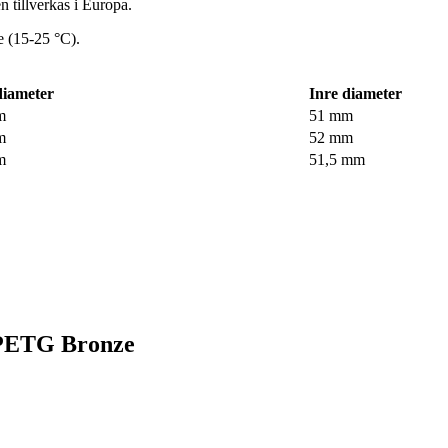
 tillverkas i Europa.
e (15-25 °C).
diameter
Inre diameter
m
51 mm
m
52 mm
m
51,5 mm
 PETG Bronze