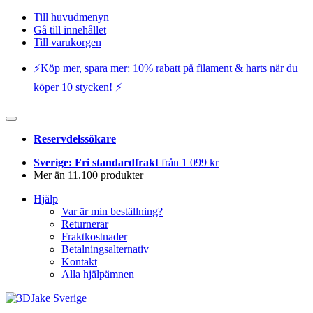
Till huvudmenyn
Gå till innehållet
Till varukorgen
⚡️Köp mer, spara mer: 10% rabatt på filament & harts när du
köper 10 stycken! ⚡️
Reservdelssökare
Sverige: Fri standardfrakt
från 1 099 kr
Mer än 11.100 produkter
Hjälp
Var är min beställning?
Returnerar
Fraktkostnader
Betalningsalternativ
Kontakt
Alla hjälpämnen