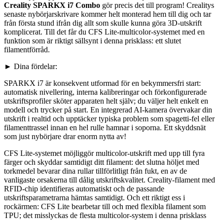
Creality SPARKX i7 Combo
gör precis det till program! Crealitys
senaste nybörjarskrivare kommer helt monterad hem till dig och tar
från första stund ifrån dig allt som skulle kunna göra 3D-utskrift
komplicerat. Till det får du CFS Lite-multicolor-systemet med en
funktion som är riktigt sällsynt i denna prisklass: ett slutet
filamentförråd.
► Dina fördelar:
SPARKX i7 är konsekvent utformad för en bekymmersfri start:
automatisk nivellering, interna kalibreringar och förkonfigurerade
utskriftsprofiler sköter apparaten helt själv; du väljer helt enkelt en
modell och trycker på start. En integrerad AI-kamera övervakar din
utskrift i realtid och upptäcker typiska problem som spagetti-fel eller
filamenttrassel innan en hel rulle hamnar i soporna. Ett skyddsnät
som just nybörjare drar enorm nytta av!
CFS Lite-systemet möjliggör multicolor-utskrift med upp till fyra
färger och skyddar samtidigt ditt filament: det slutna höljet med
torkmedel bevarar dina rullar tillförlitligt från fukt, en av de
vanligaste orsakerna till dålig utskriftskvalitet. Creality-filament med
RFID-chip identifieras automatiskt och de passande
utskriftsparametrarna hämtas samtidigt. Och ett riktigt ess i
rockärmen: CFS Lite bearbetar till och med flexibla filament som
TPU; det misslyckas de flesta multicolor-system i denna prisklass