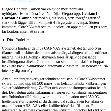
Elegoo Centauri Carbon var en av de mest populära
nybörjarskrivarna förra året. Nu följer Elegoo upp:
Centauri
Carbon 2 Combo
har med sig allt som gjorde föregångaren så
stark, och lägger till ett komplett 4-färgssystem ovanpå. Sluten
kammare, CoreXY-kraft och multicolor i en apparat, till ett pris som
får konkurrensen att svettas.
► Dina fördelar:
Combons hjärta är det nya CANVAS-systemet: det tar upp fyra
filamentrullar, sköter den automatiska färgväxlingen och identifierar
material via RFID-chip - skrivaren föreslår själv de passande
inställningarna direkt. Om en rulle tar slut under utskriften hoppar
tack vare backup-funktionen automatiskt nästa in. Du behöver alltså
inte bry dig om något!
Även utan färger övertygar tekniken: det stabila CoreXY-systemet
skriver ut med upp till 500 mm/s, den helautomatiska kalibreringen
sköter bäddnivellering, Z-offset och vibrationskompensation helt åt
dig. Den slutna utskriftskammaren sörjer för konstanta temperaturer
och förhindrar tillförlitligt warping; i kombination med 350 °C-
högtemperaturhotendet är du därmed väl rustad även för tekniska
material som ABS, ASA eller kolfiberförstärkta filament. En
integrerad AI-kamera övervakar din utskrift, upptäcker fel i tid och