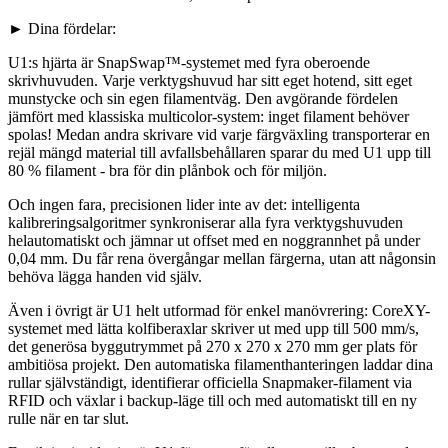
► Dina fördelar:
U1:s hjärta är SnapSwap™-systemet med fyra oberoende
skrivhuvuden. Varje verktygshuvud har sitt eget hotend, sitt eget
munstycke och sin egen filamentväg. Den avgörande fördelen
jämfört med klassiska multicolor-system: inget filament behöver
spolas! Medan andra skrivare vid varje färgväxling transporterar en
rejäl mängd material till avfallsbehållaren sparar du med U1 upp till
80 % filament - bra för din plånbok och för miljön.
Och ingen fara, precisionen lider inte av det: intelligenta
kalibreringsalgoritmer synkroniserar alla fyra verktygshuvuden
helautomatiskt och jämnar ut offset med en noggrannhet på under
0,04 mm. Du får rena övergångar mellan färgerna, utan att någonsin
behöva lägga handen vid själv.
Även i övrigt är U1 helt utformad för enkel manövrering: CoreXY-
systemet med lätta kolfiberaxlar skriver ut med upp till 500 mm/s,
det generösa byggutrymmet på 270 x 270 x 270 mm ger plats för
ambitiösa projekt. Den automatiska filamenthanteringen laddar dina
rullar självständigt, identifierar officiella Snapmaker-filament via
RFID och växlar i backup-läge till och med automatiskt till en ny
rulle när en tar slut.