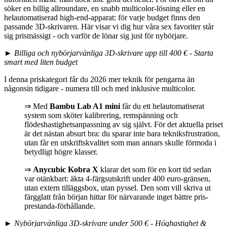
söker en billig allroundare, en snabb multicolor-lösning eller en
helautomatiserad high-end-apparat: för varje budget finns den
passande 3D-skrivaren. Här visar vi dig hur våra sex favoriter står
sig prismässigt - och varför de lönar sig just för nybörjare.
►
Billiga och nybörjarvänliga 3D-skrivare upp till 400 € - Starta
smart med liten budget
I denna priskategori får du 2026 mer teknik för pengarna än
någonsin tidigare - numera till och med inklusive multicolor.
⇒ Med
Bambu Lab A1 mini
får du ett helautomatiserat
system som sköter kalibrering, remspänning och
flödeshastighetsanpassning av sig självt. För det aktuella priset
är det nästan absurt bra: du sparar inte bara tekniksfrustration,
utan får en utskriftskvalitet som man annars skulle förmoda i
betydligt högre klasser.
⇒
Anycubic Kobra X
klarar det som för en kort tid sedan
var otänkbart: äkta 4-färgsutskrift under 400 euro-gränsen,
utan extern tilläggsbox, utan pyssel. Den som vill skriva ut
färgglatt från början hittar för närvarande inget bättre pris-
prestanda-förhållande.
►
Nybörjarvänliga 3D-skrivare under 500 € - Höghastighet &