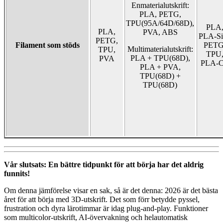
Enmaterialutskrift:
PLA, PETG,
TPU(95A/64D/68D),
PLA
PLA,
PVA, ABS
PLA-Si
PETG,
Filament som stöds
PETG
Multimaterialutskrift:
TPU,
TPU
PLA + TPU(68D),
PVA
PLA-
PLA + PVA,
TPU(68D) +
TPU(68D)
Vår slutsats: En bättre tidpunkt för att börja har det aldrig
funnits!
Om denna jämförelse visar en sak, så är det denna: 2026 är det bästa
året för att börja med 3D-utskrift. Det som förr betydde pyssel,
frustration och dyra lärotimmar är idag plug-and-play. Funktioner
som multicolor-utskrift, AI-övervakning och helautomatisk