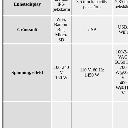
3,5 tum kapacitiv
2,85 t
Enhetsdisplay
IPS-
pekskärm
pekskä
pekskärm
WiFi,
Bambu-
USB
Gränssnitt
Bus,
USB
WiFi
Micro-
SD
100-2
VAC
50/60 
100-240
700
110 V, 60 Hz
Spänning, effekt
V
W@22
1450 W
150 W
V
400
W@11
V