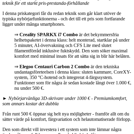
teknik för ett starkt pris-prestanda-förhållande
I denna priskategori får du redan teknik som går klart utöver de
typiska nybörjarfunktionerna - och det till ett pris som fortfarande
ligger under många smartphones.
⇒
Creality SPARKX i7 Combo
är det bekymmersfria
helhetspaketet i denna klass: helt monterad, startklar på under
5 minuter, AI-övervakning och CFS Lite med slutet
filamentförråd inklusive fuktskydd. Den som söker maximal
komfort med minimal insats för att sätta sig in blir här belåten.
⇒
Elegoo Centauri Carbon 2 Combo
är den tekniska
undantagsföreteelsen i denna klass: sluten kammare, CoreXY-
system, 350 °C-hotend och integrerat 4-färgssystem.
Funktioner som för några år sedan kostade långt över 1.000 €,
nu under 500 €.
► Nybörjarvänliga 3D-skrivare under 1000 € - Premiumkomfort,
som annars kostar det dubbla
Från runt 500 € öppnar sig helt nya möjligheter - framför allt om du
sätter värde på komfort, färgvariation och helautomatiserade förlopp.
Den som direkt vill investera i ett system som inte lämnar några