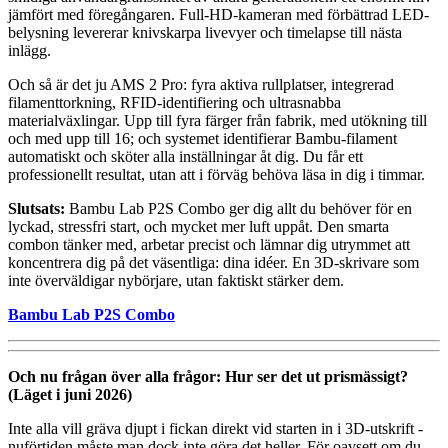
jämfört med föregångaren. Full-HD-kameran med förbättrad LED-
belysning levererar knivskarpa livevyer och timelapse till nästa
inlägg.
Och så är det ju AMS 2 Pro: fyra aktiva rullplatser, integrerad
filamenttorkning, RFID-identifiering och ultrasnabba
materialväxlingar. Upp till fyra färger från fabrik, med utökning till
och med upp till 16; och systemet identifierar Bambu-filament
automatiskt och sköter alla inställningar åt dig. Du får ett
professionellt resultat, utan att i förväg behöva läsa in dig i timmar.
Slutsats:
Bambu Lab P2S Combo ger dig allt du behöver för en
lyckad, stressfri start, och mycket mer luft uppåt. Den smarta
combon tänker med, arbetar precist och lämnar dig utrymmet att
koncentrera dig på det väsentliga: dina idéer. En 3D-skrivare som
inte överväldigar nybörjare, utan faktiskt stärker dem.
Bambu Lab P2S Combo
Och nu frågan över alla frågor: Hur ser det ut prismässigt?
(Läget i juni 2026)
Inte alla vill gräva djupt i fickan direkt vid starten in i 3D-utskrift -
nuförtiden måste man dock inte göra det heller. För oavsett om du