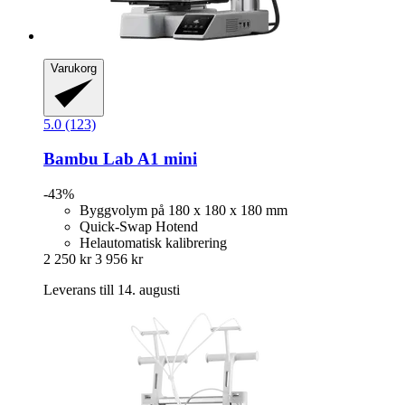
Varukorg
5.0 (123)
Bambu Lab
A1 mini
-43%
Byggvolym på 180 x 180 x 180 mm
Quick-Swap Hotend
Helautomatisk kalibrering
2 250 kr
3 956 kr
Leverans till 14. augusti