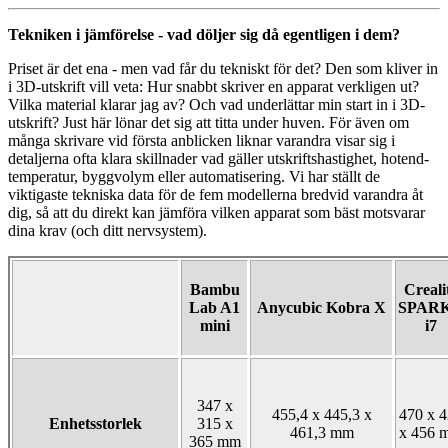
Tekniken i jämförelse - vad döljer sig då egentligen i dem?
Priset är det ena - men vad får du tekniskt för det? Den som kliver in
i 3D-utskrift vill veta: Hur snabbt skriver en apparat verkligen ut?
Vilka material klarar jag av? Och vad underlättar min start in i 3D-
utskrift? Just här lönar det sig att titta under huven. För även om
många skrivare vid första anblicken liknar varandra visar sig i
detaljerna ofta klara skillnader vad gäller utskriftshastighet, hotend-
temperatur, byggvolym eller automatisering. Vi har ställt de
viktigaste tekniska data för de fem modellerna bredvid varandra åt
dig, så att du direkt kan jämföra vilken apparat som bäst motsvarar
dina krav (och ditt nervsystem).
Bambu
Creali
Lab A1
Anycubic Kobra X
SPAR
mini
i7
347 x
455,4 x 445,3 x
470 x 
Enhetsstorlek
315 x
461,3 mm
x 456 
365 mm