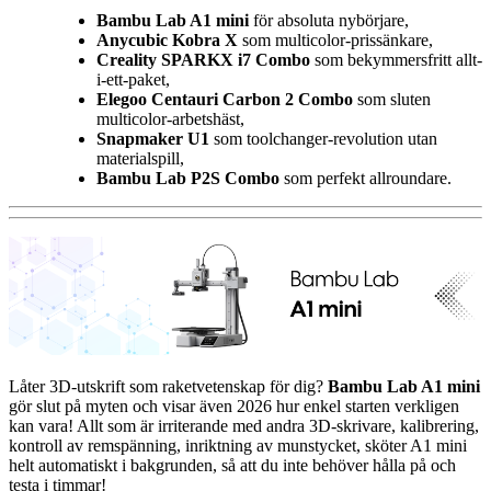
Bambu Lab A1 mini
för absoluta nybörjare,
Anycubic Kobra X
som multicolor-prissänkare,
Creality SPARKX i7 Combo
som bekymmersfritt allt-
i-ett-paket,
Elegoo Centauri Carbon 2 Combo
som sluten
multicolor-arbetshäst,
Snapmaker U1
som toolchanger-revolution utan
materialspill,
Bambu Lab P2S Combo
som perfekt allroundare.
Låter 3D-utskrift som raketvetenskap för dig?
Bambu Lab A1 mini
gör slut på myten och visar även 2026 hur enkel starten verkligen
kan vara! Allt som är irriterande med andra 3D-skrivare, kalibrering,
kontroll av remspänning, inriktning av munstycket, sköter A1 mini
helt automatiskt i bakgrunden, så att du inte behöver hålla på och
testa i timmar!