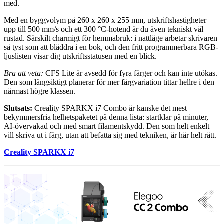
med.
Med en byggvolym på 260 x 260 x 255 mm, utskriftshastigheter
upp till 500 mm/s och ett 300 °C-hotend är du även tekniskt väl
rustad. Särskilt charmigt för hemmabruk: i nattläge arbetar skrivaren
så tyst som att bläddra i en bok, och den fritt programmerbara RGB-
ljuslisten visar dig utskriftsstatusen med en blick.
Bra att veta:
CFS Lite är avsedd för fyra färger och kan inte utökas.
Den som långsiktigt planerar för mer färgvariation tittar hellre i den
närmast högre klassen.
Slutsats:
Creality SPARKX i7 Combo är kanske det mest
bekymmersfria helhetspaketet på denna lista: startklar på minuter,
AI-övervakad och med smart filamentskydd. Den som helt enkelt
vill skriva ut i färg, utan att befatta sig med tekniken, är här helt rätt.
Creality SPARKX i7