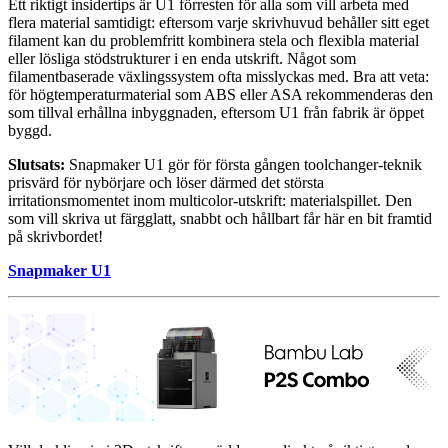
Ett riktigt insidertips är U1 förresten för alla som vill arbeta med
flera material samtidigt: eftersom varje skrivhuvud behåller sitt eget
filament kan du problemfritt kombinera stela och flexibla material
eller lösliga stödstrukturer i en enda utskrift. Något som
filamentbaserade växlingssystem ofta misslyckas med. Bra att veta:
för högtemperaturmaterial som ABS eller ASA rekommenderas den
som tillval erhållna inbyggnaden, eftersom U1 från fabrik är öppet
byggd.
Slutsats:
Snapmaker U1 gör för första gången toolchanger-teknik
prisvärd för nybörjare och löser därmed det största
irritationsmomentet inom multicolor-utskrift: materialspillet. Den
som vill skriva ut färgglatt, snabbt och hållbart får här en bit framtid
på skrivbordet!
Snapmaker U1