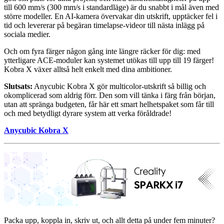
till 600 mm/s (300 mm/s i standardläge) är du snabbt i mål även med
större modeller. En AI-kamera övervakar din utskrift, upptäcker fel i
tid och levererar på begäran timelapse-videor till nästa inlägg på
sociala medier.
Och om fyra färger någon gång inte längre räcker för dig: med
ytterligare ACE-moduler kan systemet utökas till upp till 19 färger!
Kobra X växer alltså helt enkelt med dina ambitioner.
Slutsats:
Anycubic Kobra X gör multicolor-utskrift så billig och
okomplicerad som aldrig förr. Den som vill tänka i färg från början,
utan att spränga budgeten, får här ett smart helhetspaket som får till
och med betydligt dyrare system att verka föråldrade!
Anycubic Kobra X
Packa upp, koppla in, skriv ut, och allt detta på under fem minuter?