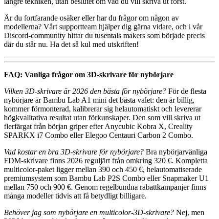
längre tekniken, utan beslutet om vad du vill skriva ut först.
Är du fortfarande osäker eller har du frågor om någon av
modellerna? Vårt supportteam hjälper dig gärna vidare, och i vår
Discord-community hittar du tusentals makers som började precis
där du står nu. Ha det så kul med utskriften!
FAQ: Vanliga frågor om 3D-skrivare för nybörjare
Vilken 3D-skrivare är 2026 den bästa för nybörjare?
För de flesta
nybörjare är Bambu Lab A1 mini det bästa valet: den är billig,
kommer förmonterad, kalibrerar sig helautomatiskt och levererar
högkvalitativa resultat utan förkunskaper. Den som vill skriva ut
flerfärgat från början griper efter Anycubic Kobra X, Creality
SPARKX i7 Combo eller Elegoo Centauri Carbon 2 Combo.
Vad kostar en bra 3D-skrivare för nybörjare?
Bra nybörjarvänliga
FDM-skrivare finns 2026 reguljärt från omkring 320 €. Kompletta
multicolor-paket ligger mellan 390 och 450 €, helautomatiserade
premiumsystem som Bambu Lab P2S Combo eller Snapmaker U1
mellan 750 och 900 €. Genom regelbundna rabattkampanjer finns
många modeller tidvis att få betydligt billigare.
Behöver jag som nybörjare en multicolor-3D-skrivare?
Nej, men