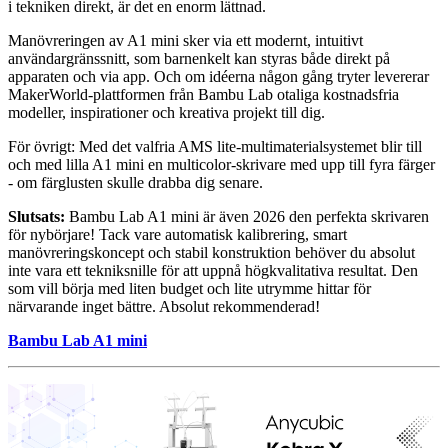
i tekniken direkt, är det en enorm lättnad.
Manövreringen av A1 mini sker via ett modernt, intuitivt
användargränssnitt, som barnenkelt kan styras både direkt på
apparaten och via app. Och om idéerna någon gång tryter levererar
MakerWorld-plattformen från Bambu Lab otaliga kostnadsfria
modeller, inspirationer och kreativa projekt till dig.
För övrigt: Med det valfria AMS lite-multimaterialsystemet blir till
och med lilla A1 mini en multicolor-skrivare med upp till fyra färger
- om färglusten skulle drabba dig senare.
Slutsats:
Bambu Lab A1 mini är även 2026 den perfekta skrivaren
för nybörjare! Tack vare automatisk kalibrering, smart
manövreringskoncept och stabil konstruktion behöver du absolut
inte vara ett tekniksnille för att uppnå högkvalitativa resultat. Den
som vill börja med liten budget och lite utrymme hittar för
närvarande inget bättre. Absolut rekommenderad!
Bambu Lab A1 mini