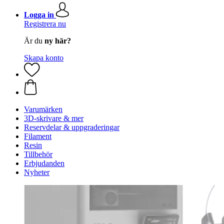
Logga in
Registrera nu
Är du
ny här?
Skapa konto
Varumärken
3D-skrivare & mer
Reservdelar & uppgraderingar
Filament
Resin
Tillbehör
Erbjudanden
Nyheter