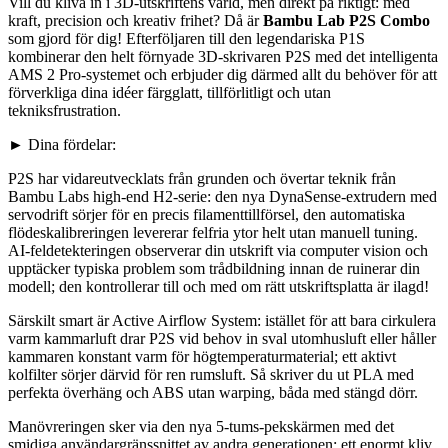
Vill du kliva in i 3D-utskriftens värld, men direkt på riktigt: med
kraft, precision och kreativ frihet? Då är
Bambu Lab P2S Combo
som gjord för dig! Efterföljaren till den legendariska P1S
kombinerar den helt förnyade 3D-skrivaren P2S med det intelligenta
AMS 2 Pro-systemet och erbjuder dig därmed allt du behöver för att
förverkliga dina idéer färgglatt, tillförlitligt och utan
tekniksfrustration.
► Dina fördelar:
P2S har vidareutvecklats från grunden och övertar teknik från
Bambu Labs high-end H2-serie: den nya DynaSense-extrudern med
servodrift sörjer för en precis filamenttillförsel, den automatiska
flödeskalibreringen levererar felfria ytor helt utan manuell tuning.
AI-feldetekteringen observerar din utskrift via computer vision och
upptäcker typiska problem som trådbildning innan de ruinerar din
modell; den kontrollerar till och med om rätt utskriftsplatta är ilagd!
Särskilt smart är Active Airflow System: istället för att bara cirkulera
varm kammarluft drar P2S vid behov in sval utomhusluft eller håller
kammaren konstant varm för högtemperaturmaterial; ett aktivt
kolfilter sörjer därvid för ren rumsluft. Så skriver du ut PLA med
perfekta överhäng och ABS utan warping, båda med stängd dörr.
Manövreringen sker via den nya 5-tums-pekskärmen med det
smidiga användargränssnittet av andra generationen: ett enormt kliv