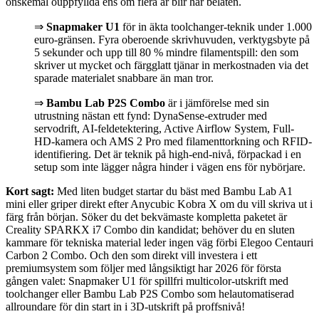
önskemål ouppfyllda ens om flera år blir här belåten.
⇒
Snapmaker U1
för in äkta toolchanger-teknik under 1.000
euro-gränsen. Fyra oberoende skrivhuvuden, verktygsbyte på
5 sekunder och upp till 80 % mindre filamentspill: den som
skriver ut mycket och färgglatt tjänar in merkostnaden via det
sparade materialet snabbare än man tror.
⇒
Bambu Lab P2S Combo
är i jämförelse med sin
utrustning nästan ett fynd: DynaSense-extruder med
servodrift, AI-feldetektering, Active Airflow System, Full-
HD-kamera och AMS 2 Pro med filamenttorkning och RFID-
identifiering. Det är teknik på high-end-nivå, förpackad i en
setup som inte lägger några hinder i vägen ens för nybörjare.
Kort sagt:
Med liten budget startar du bäst med Bambu Lab A1
mini eller griper direkt efter Anycubic Kobra X om du vill skriva ut i
färg från början. Söker du det bekvämaste kompletta paketet är
Creality SPARKX i7 Combo din kandidat; behöver du en sluten
kammare för tekniska material leder ingen väg förbi Elegoo Centauri
Carbon 2 Combo. Och den som direkt vill investera i ett
premiumsystem som följer med långsiktigt har 2026 för första
gången valet: Snapmaker U1 för spillfri multicolor-utskrift med
toolchanger eller Bambu Lab P2S Combo som helautomatiserad
allroundare för din start in i 3D-utskrift på proffsnivå!