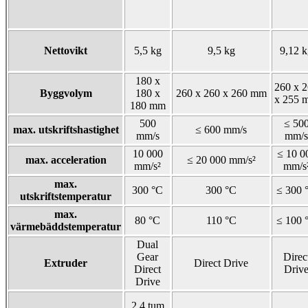
Nettovikt
5,5 kg
9,5 kg
9,12 
180 x
260 x 
Byggvolym
180 x
260 x 260 x 260 mm
x 255 
180 mm
500
≤ 50
max. utskriftshastighet
≤ 600 mm/s
mm/s
mm/s
10 000
≤ 10 0
max. acceleration
≤ 20 000 mm/s²
mm/s²
mm/s
max.
300 °C
300 °C
≤ 300 
utskriftstemperatur
max.
80 °C
110 °C
≤ 100 
värmebäddstemperatur
Dual
Gear
Direc
Extruder
Direct Drive
Direct
Driv
Drive
2,4 tum