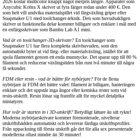
2026 kostar multicolor knappt något merpris längre. Apparater som
Anycubic Kobra X skriver ut fyra färger redan under 400 €. Den
som helt vill undvika materialspillet vid färgväxling griper efter
Snapmaker U1 med toolchanger-teknik. Den som huvudsakligen
skriver ut funktionella delar kommer billigare och enklare i mål med
en enfärgsskrivare som Bambu Lab A1 mini.
Vad är en toolchanger-3D-skrivare?
En toolchanger som
Snapmaker U1 har flera kompletta skrivhuvuden, som den
automatiskt byter ut vid färg- eller materialväxling, istället för att
spola filamentet genom ett enda munstycke. Det sparar upp till 80 %
filament och reducerar växlingstiden från runt två minuter till några
få sekunder.
FDM eller resin - vad är bättre för nybörjare?
För de flesta
nybörjare är FDM det bättre valet: filament är billigare, hanteringen
enklare och det uppstår inga ångor eller kemiska rester som vid
resin-utskrift. Resin lönar sig framför allt för mycket detaljrika
miniatyrer.
Hur svår är starten in i 3D-utskrift?
Betydligt lättare än sitt rykte!
Moderna nybörjarskrivare kommer förmonterade, nivellerar
utskriftsbädden automatiskt och levererar färdiga utskriftsprofiler.
Från uppackning till första utskrift går det för alla sex presenterade
modellerna oftast mindre än 30 minuter!