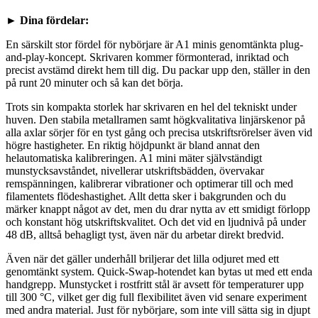
► Dina fördelar:
En särskilt stor fördel för nybörjare är A1 minis genomtänkta plug-
and-play-koncept. Skrivaren kommer förmonterad, inriktad och
precist avstämd direkt hem till dig. Du packar upp den, ställer in den
på runt 20 minuter och så kan det börja.
Trots sin kompakta storlek har skrivaren en hel del tekniskt under
huven. Den stabila metallramen samt högkvalitativa linjärskenor på
alla axlar sörjer för en tyst gång och precisa utskriftsrörelser även vid
högre hastigheter. En riktig höjdpunkt är bland annat den
helautomatiska kalibreringen. A1 mini mäter självständigt
munstycksavståndet, nivellerar utskriftsbädden, övervakar
remspänningen, kalibrerar vibrationer och optimerar till och med
filamentets flödeshastighet. Allt detta sker i bakgrunden och du
märker knappt något av det, men du drar nytta av ett smidigt förlopp
och konstant hög utskriftskvalitet. Och det vid en ljudnivå på under
48 dB, alltså behagligt tyst, även när du arbetar direkt bredvid.
Även när det gäller underhåll briljerar det lilla odjuret med ett
genomtänkt system. Quick-Swap-hotendet kan bytas ut med ett enda
handgrepp. Munstycket i rostfritt stål är avsett för temperaturer upp
till 300 °C, vilket ger dig full flexibilitet även vid senare experiment
med andra material. Just för nybörjare, som inte vill sätta sig in djupt