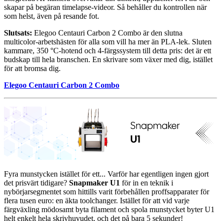
skapar på begäran timelapse-videor. Så behåller du kontrollen när
som helst, även på resande fot.
Slutsats:
Elegoo Centauri Carbon 2 Combo är den slutna
multicolor-arbetshästen för alla som vill ha mer än PLA-lek. Sluten
kammare, 350 °C-hotend och 4-färgssystem till detta pris: det är ett
budskap till hela branschen. En skrivare som växer med dig, istället
för att bromsa dig.
Elegoo Centauri Carbon 2 Combo
Fyra munstycken istället för ett... Varför har egentligen ingen gjort
det prisvärt tidigare?
Snapmaker U1
för in en teknik i
nybörjarsegmentet som hittills varit förbehållen proffsapparater för
flera tusen euro: en äkta toolchanger. Istället för att vid varje
färgväxling mödosamt byta filament och spola munstycket byter U1
helt enkelt hela skrivhuvudet, och det på bara 5 sekunder!