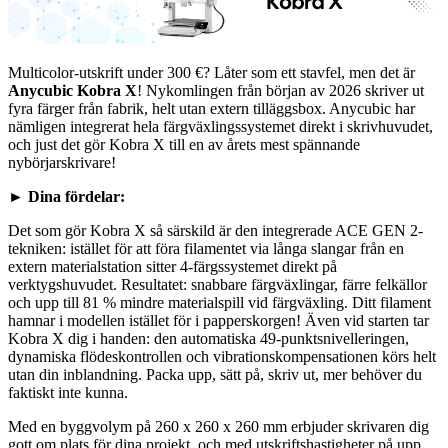
Multicolor-utskrift under 300 €? Låter som ett stavfel, men det är
Anycubic Kobra X
! Nykomlingen från början av 2026 skriver ut
fyra färger från fabrik, helt utan extern tilläggsbox. Anycubic har
nämligen integrerat hela färgväxlingssystemet direkt i skrivhuvudet,
och just det gör Kobra X till en av årets mest spännande
nybörjarskrivare!
►
Dina fördelar:
Det som gör Kobra X så särskild är den integrerade ACE GEN 2-
tekniken: istället för att föra filamentet via långa slangar från en
extern materialstation sitter 4-färgssystemet direkt på
verktygshuvudet. Resultatet: snabbare färgväxlingar, färre felkällor
och upp till 81 % mindre materialspill vid färgväxling. Ditt filament
hamnar i modellen istället för i papperskorgen! Även vid starten tar
Kobra X dig i handen: den automatiska 49-punktsnivelleringen,
dynamiska flödeskontrollen och vibrationskompensationen körs helt
utan din inblandning. Packa upp, sätt på, skriv ut, mer behöver du
faktiskt inte kunna.
Med en byggvolym på 260 x 260 x 260 mm erbjuder skrivaren dig
gott om plats för dina projekt, och med utskriftshastigheter på upp