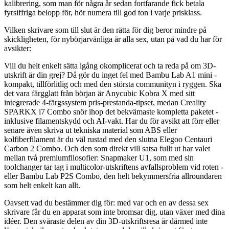
kalibrering, som man för några år sedan fortfarande fick betala
fyrsiffriga belopp för, hör numera till god ton i varje prisklass.
Vilken skrivare som till slut är den rätta för dig beror mindre på
skickligheten, för nybörjarvänliga är alla sex, utan på vad du har för
avsikter:
Vill du helt enkelt sätta igång okomplicerat och ta reda på om 3D-
utskrift är din grej? Då gör du inget fel med Bambu Lab A1 mini -
kompakt, tillförlitlig och med den största communityn i ryggen. Ska
det vara färgglatt från början är Anycubic Kobra X med sitt
integrerade 4-färgssystem pris-prestanda-tipset, medan Creality
SPARKX i7 Combo snör ihop det bekvämaste kompletta paketet -
inklusive filamentskydd och AI-vakt. Har du för avsikt att förr eller
senare även skriva ut tekniska material som ABS eller
kolfiberfilament är du väl rustad med den slutna Elegoo Centauri
Carbon 2 Combo. Och den som direkt vill satsa fullt ut har valet
mellan två premiumfilosofier: Snapmaker U1, som med sin
toolchanger tar tag i multicolor-utskriftens avfallsproblem vid roten -
eller Bambu Lab P2S Combo, den helt bekymmersfria allroundaren
som helt enkelt kan allt.
Oavsett vad du bestämmer dig för: med var och en av dessa sex
skrivare får du en apparat som inte bromsar dig, utan växer med dina
idéer. Den svåraste delen av din 3D-utskriftsresa är därmed inte