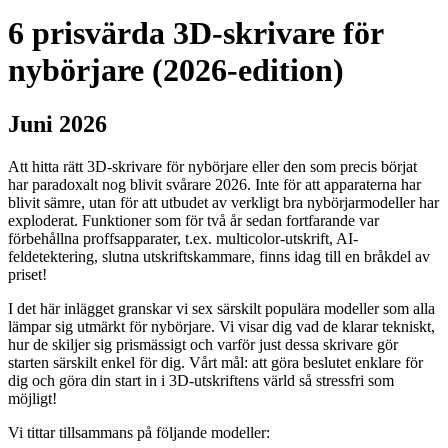
6 prisvärda 3D-skrivare för
nybörjare (2026-edition)
Juni 2026
Att hitta rätt 3D-skrivare för nybörjare eller den som precis börjat
har paradoxalt nog blivit svårare 2026. Inte för att apparaterna har
blivit sämre, utan för att utbudet av verkligt bra nybörjarmodeller har
exploderat. Funktioner som för två år sedan fortfarande var
förbehållna proffsapparater, t.ex. multicolor-utskrift, AI-
feldetektering, slutna utskriftskammare, finns idag till en bråkdel av
priset!
I det här inlägget granskar vi sex särskilt populära modeller som alla
lämpar sig utmärkt för nybörjare. Vi visar dig vad de klarar tekniskt,
hur de skiljer sig prismässigt och varför just dessa skrivare gör
starten särskilt enkel för dig. Vårt mål: att göra beslutet enklare för
dig och göra din start in i 3D-utskriftens värld så stressfri som
möjligt!
Vi tittar tillsammans på följande modeller: