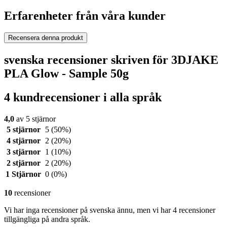
Erfarenheter från våra kunder
Recensera denna produkt
svenska recensioner skriven för 3DJAKE
PLA Glow - Sample 50g
4 kundrecensioner i alla språk
4,0
av 5 stjärnor
5 stjärnor
5
(50%)
4 stjärnor
2
(20%)
3 stjärnor
1
(10%)
2 stjärnor
2
(20%)
1 Stjärnor
0
(0%)
10
recensioner
Vi har inga recensioner på svenska ännu, men vi har 4 recensioner
tillgängliga på andra språk.