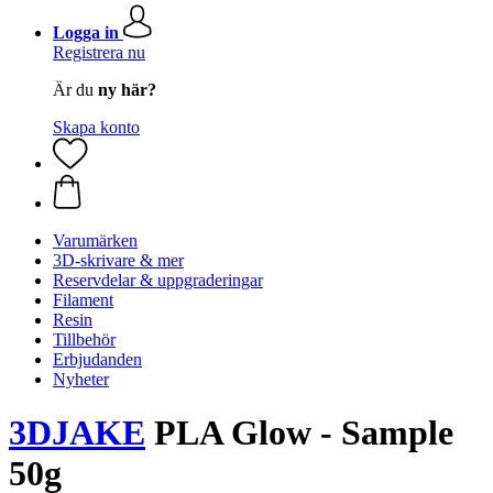
Logga in
Registrera nu
Är du
ny här?
Skapa konto
Varumärken
3D-skrivare & mer
Reservdelar & uppgraderingar
Filament
Resin
Tillbehör
Erbjudanden
Nyheter
3DJAKE
PLA Glow - Sample
50g