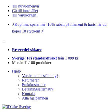
Till huvudmenyn
Gå till innehållet
Till varukorgen
⚡️Köp mer, spara mer: 10% rabatt på filament & harts när du
köper 10 stycken! ⚡️
Reservdelssökare
Sverige: Fri standardfrakt
från 1 099 kr
Mer än 11.100 produkter
Hjälp
Var är min beställning?
Returnerar
Fraktkostnader
Betalningsalternativ
Kontakt
Alla hjälpämnen