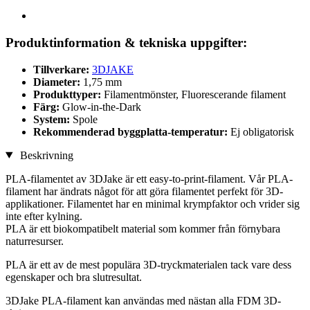
Produktinformation & tekniska uppgifter:
Tillverkare:
3DJAKE
Diameter:
1,75 mm
Produkttyper:
Filamentmönster, Fluorescerande filament
Färg:
Glow-in-the-Dark
System:
Spole
Rekommenderad byggplatta-temperatur:
Ej obligatorisk
Beskrivning
PLA-filamentet av 3DJake är ett easy-to-print-filament. Vår PLA-
filament har ändrats något för att göra filamentet perfekt för 3D-
applikationer. Filamentet har en minimal krympfaktor och vrider sig
inte efter kylning.
PLA är ett biokompatibelt material som kommer från förnybara
naturresurser.
PLA är ett av de mest populära 3D-tryckmaterialen tack vare dess
egenskaper och bra slutresultat.
3DJake PLA-filament kan användas med nästan alla FDM 3D-