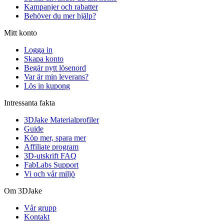
Kampanjer och rabatter
Behöver du mer hjälp?
Mitt konto
Logga in
Skapa konto
Begär nytt lösenord
Var är min leverans?
Lös in kupong
Intressanta fakta
3DJake Materialprofiler
Guide
Köp mer, spara mer
Affiliate program
3D-utskrift FAQ
FabLabs Support
Vi och vår miljö
Om 3DJake
Vår grupp
Kontakt