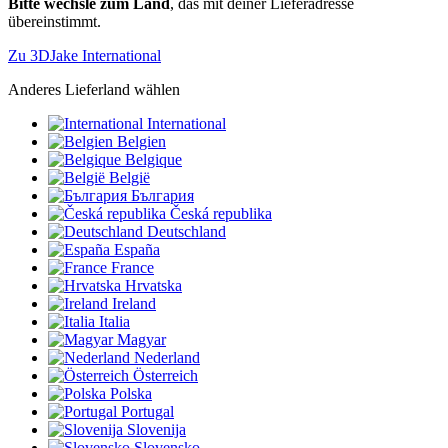
Bitte wechsle zum Land
, das mit deiner Lieferadresse
übereinstimmt.
Zu 3DJake International
Anderes Lieferland wählen
International
Belgien
Belgique
België
България
Česká republika
Deutschland
España
France
Hrvatska
Ireland
Italia
Magyar
Nederland
Österreich
Polska
Portugal
Slovenija
Slovensko