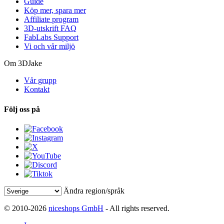
Guide
Köp mer, spara mer
Affiliate program
3D-utskrift FAQ
FabLabs Support
Vi och vår miljö
Om 3DJake
Vår grupp
Kontakt
Följ oss på
Ändra region/språk
© 2010-2026
niceshops GmbH
- All rights reserved.