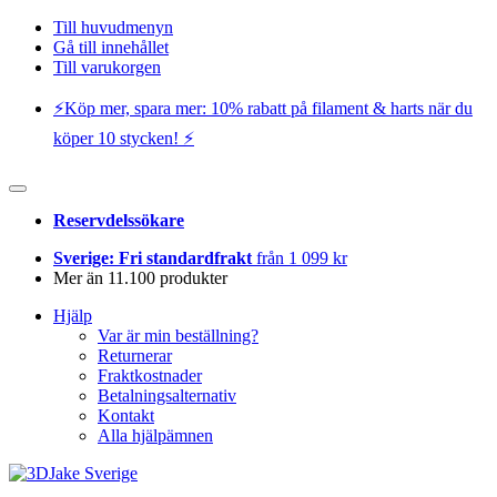
Till huvudmenyn
Gå till innehållet
Till varukorgen
⚡️Köp mer, spara mer: 10% rabatt på filament & harts när du
köper 10 stycken! ⚡️
Reservdelssökare
Sverige: Fri standardfrakt
från 1 099 kr
Mer än 11.100 produkter
Hjälp
Var är min beställning?
Returnerar
Fraktkostnader
Betalningsalternativ
Kontakt
Alla hjälpämnen