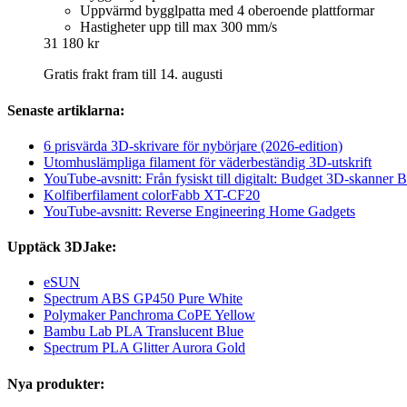
Uppvärmd bygglpatta med 4 oberoende plattformar
Hastigheter upp till max 300 mm/s
31 180 kr
Gratis frakt fram till 14. augusti
Senaste artiklarna:
6 prisvärda 3D-skrivare för nybörjare (2026-edition)
Utomhuslämpliga filament för väderbeständig 3D-utskrift
YouTube-avsnitt: Från fysiskt till digitalt: Budget 3D-skanner B
Kolfiberfilament colorFabb XT-CF20
YouTube-avsnitt: Reverse Engineering Home Gadgets
Upptäck 3DJake:
eSUN
Spectrum ABS GP450 Pure White
Polymaker Panchroma CoPE Yellow
Bambu Lab PLA Translucent Blue
Spectrum PLA Glitter Aurora Gold
Nya produkter: