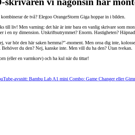
-skrivaren vi någonsin har mont
n kombinerar de två? Elegoo OrangeStorm Giga hoppar in i bilden.
till liv! Men varning: det här är inte bara en vanlig skrivare som monter
ifter i en ny dimension. Utskriftsutrymmet? Enorm. Hastigheten? Häpnads
, var hör den här saken hemma?"-moment. Men oroa dig inte, kolossen är
. Behöver du den? Nej, kanske inte. Men vill du ha den? Utan tvekan.
orn (eller en varmkorv) och ha kul när du tittar!
uTube-avsnitt: Bambu Lab A1 mini Combo: Game Changer eller Gim