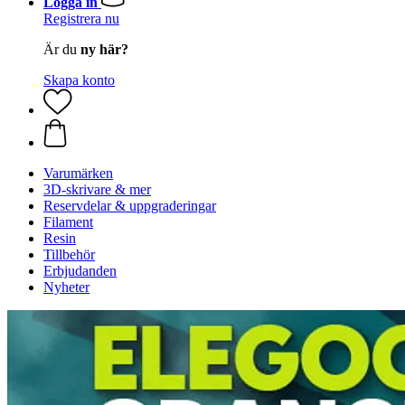
Logga in
Registrera nu
Är du
ny här?
Skapa konto
Varumärken
3D-skrivare & mer
Reservdelar & uppgraderingar
Filament
Resin
Tillbehör
Erbjudanden
Nyheter