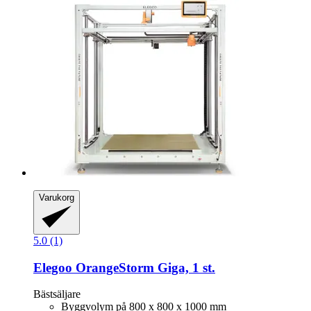
Varukorg
5.0 (1)
Elegoo
OrangeStorm Giga, 1 st.
Bästsäljare
Byggvolym på 800 x 800 x 1000 mm