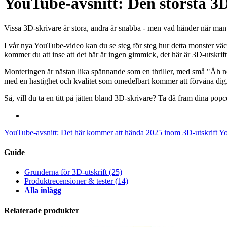
YouTube-avsnitt: Den största 3D
Vissa 3D-skrivare är stora, andra är snabba - men vad händer när ma
I vår nya YouTube-video kan du se steg för steg hur detta monster väcks 
kommer du att inse att det här är ingen gimmick, det här är 3D-utskr
Monteringen är nästan lika spännande som en thriller, med små "Åh nej
med en hastighet och kvalitet som omedelbart kommer att förvåna dig
Så, vill du ta en titt på jätten bland 3D-skrivare? Ta då fram dina popc
YouTube-avsnitt: Det här kommer att hända 2025 inom 3D-utskrift
Yo
Guide
Grunderna för 3D-utskrift
(25)
Produktrecensioner & tester
(14)
Alla inlägg
Relaterade produkter