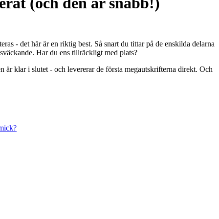
erat (och den är snabb!)
as - det här är en riktig best. Så snart du tittar på de enskilda delarna
väckande. Har du ens tillräckligt med plats?
 klar i slutet - och levererar de första megautskrifterna direkt. Och
mick?