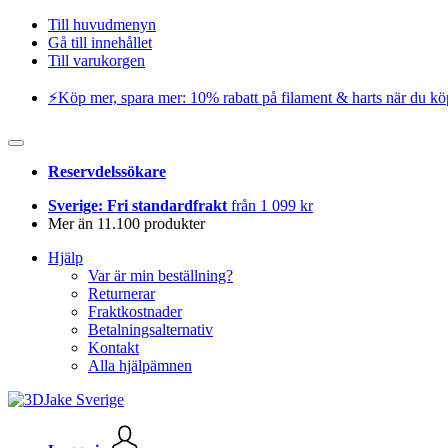
Till huvudmenyn
Gå till innehållet
Till varukorgen
⚡️Köp mer, spara mer: 10% rabatt på filament & harts när du kö
Reservdelssökare
Sverige: Fri standardfrakt
från 1 099 kr
Mer än 11.100 produkter
Hjälp
Var är min beställning?
Returnerar
Fraktkostnader
Betalningsalternativ
Kontakt
Alla hjälpämnen