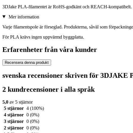
3DJake PLA-filamentet är RoHS-godkänt och REACH-kompatibelt.
Mer information
Varje filamentspole är förseglad. Produkterna, såväl som förpackningen
För PLA krävs ingen uppvärmd byggplatta.
Erfarenheter från våra kunder
Recensera denna produkt
svenska recensioner skriven för 3DJAKE
2 kundrecensioner i alla språk
5,0
av 5 stjärnor
5 stjärnor
4
(100%)
4 stjärnor
0
(0%)
3 stjärnor
0
(0%)
2 stjärnor
0
(0%)