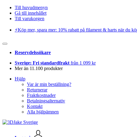
Till huvudmenyn
Gå till innehållet
Till varukorgen
⚡️Köp mer, spara mer: 10% rabatt på filament & harts när du kö
Reservdelssökare
Sverige: Fri standardfrakt
från 1 099 kr
Mer än 11.100 produkter
Hjälp
Var är min beställning?
Returnerar
Fraktkostnader
Betalningsalternativ
Kontakt
Alla hjälpämnen