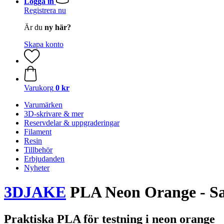
Logga in
Registrera nu
Är du
ny här?
Skapa konto
Varukorg
0 kr
Varumärken
3D-skrivare & mer
Reservdelar & uppgraderingar
Filament
Resin
Tillbehör
Erbjudanden
Nyheter
3DJAKE
PLA Neon Orange - S
Praktiska PLA för testning i neon orange