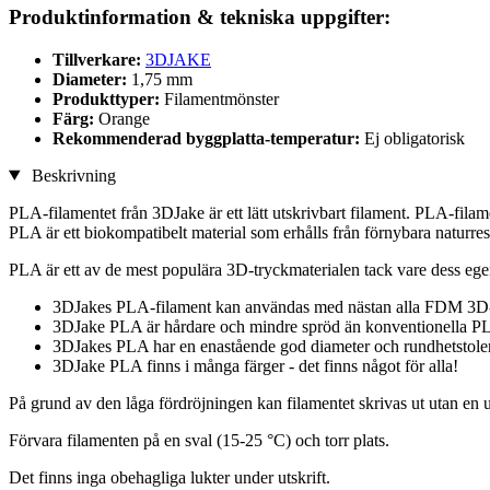
Produktinformation & tekniska uppgifter:
Tillverkare:
3DJAKE
Diameter:
1,75 mm
Produkttyper:
Filamentmönster
Färg:
Orange
Rekommenderad byggplatta-temperatur:
Ej obligatorisk
Beskrivning
PLA-filamentet från 3DJake är ett lätt utskrivbart filament. PLA-filame
PLA är ett biokompatibelt material som erhålls från förnybara naturres
PLA är ett av de mest populära 3D-tryckmaterialen tack vare dess ege
3DJakes PLA-filament kan användas med nästan alla FDM 3D-
3DJake PLA är hårdare och mindre spröd än konventionella PL
3DJakes PLA har en enastående god diameter och rundhetstole
3DJake PLA finns i många färger - det finns något för alla!
På grund av den låga fördröjningen kan filamentet skrivas ut utan e
Förvara filamenten på en sval (15-25 °C) och torr plats.
Det finns inga obehagliga lukter under utskrift.