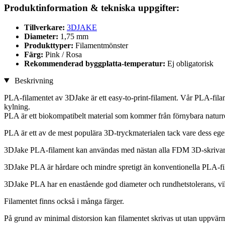
Produktinformation & tekniska uppgifter:
Tillverkare:
3DJAKE
Diameter:
1,75 mm
Produkttyper:
Filamentmönster
Färg:
Pink / Rosa
Rekommenderad byggplatta-temperatur:
Ej obligatorisk
Beskrivning
PLA-filamentet av 3DJake är ett easy-to-print-filament. Vår PLA-filame
kylning.
PLA är ett biokompatibelt material som kommer från förnybara naturre
PLA är ett av de mest populära 3D-tryckmaterialen tack vare dess egen
3DJake PLA-filament kan användas med nästan alla FDM 3D-skrivar
3DJake PLA är hårdare och mindre spretigt än konventionella PLA-fi
3DJake PLA har en enastående god diameter och rundhetstolerans, vilk
Filamentet finns också i många färger.
På grund av minimal distorsion kan filamentet skrivas ut utan uppvärm