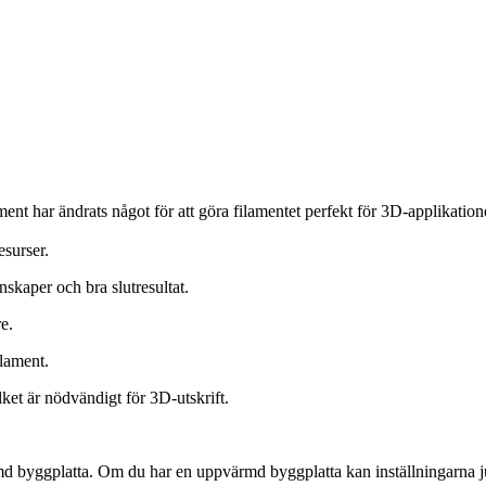
nt har ändrats något för att göra filamentet perfekt för 3D-applikatione
surser.
skaper och bra slutresultat.
e.
lament.
et är nödvändigt för 3D-utskrift.
d byggplatta. Om du har en uppvärmd byggplatta kan inställningarna jus