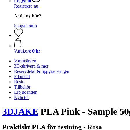
Logga in
Registrera nu
Är du
ny här?
Skapa konto
Varukorg
0 kr
Varumärken
3D-skrivare & mer
Reservdelar & uppgraderingar
Filament
Resin
Tillbehör
Erbjudanden
Nyheter
3DJAKE
PLA Pink - Sample 50
Praktiskt PLA för testning - Rosa