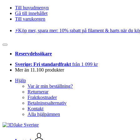
Till huvudmenyn
Gå till innehållet
Till varukorgen
⚡️Köp mer, spara mer: 10% rabatt på filament & harts när du kö
Reservdelssökare
Sverige: Fri standardfrakt
från 1 099 kr
Mer än 11.100 produkter
Hjälp
Var är min beställning?
Returnerar
Fraktkostnader
Betalningsalternativ
Kontakt
Alla hjälpämnen