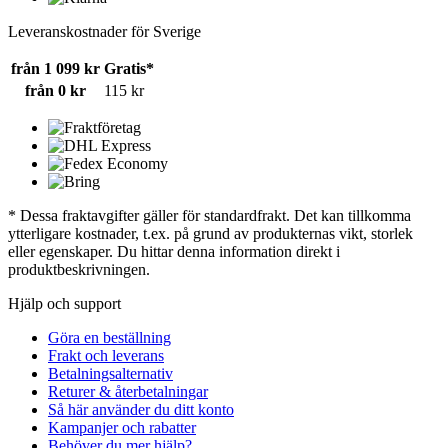
Leveranskostnader för Sverige
från 1 099 kr
Gratis*
från 0 kr
115 kr
* Dessa fraktavgifter gäller för standardfrakt. Det kan tillkomma
ytterligare kostnader, t.ex. på grund av produkternas vikt, storlek
eller egenskaper. Du hittar denna information direkt i
produktbeskrivningen.
Hjälp och support
Göra en beställning
Frakt och leverans
Betalningsalternativ
Returer & återbetalningar
Så här använder du ditt konto
Kampanjer och rabatter
Behöver du mer hjälp?