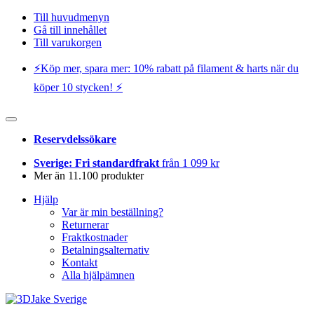
Till huvudmenyn
Gå till innehållet
Till varukorgen
⚡️Köp mer, spara mer: 10% rabatt på filament & harts när du
köper 10 stycken! ⚡️
Reservdelssökare
Sverige: Fri standardfrakt
från 1 099 kr
Mer än 11.100 produkter
Hjälp
Var är min beställning?
Returnerar
Fraktkostnader
Betalningsalternativ
Kontakt
Alla hjälpämnen