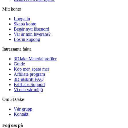
Mitt konto
Logga in
Skapa konto
Begär nytt lösenord
Var är min leverans?
Lös in kupong
Intressanta fakta
3DJake Materialprofiler
Guide
Köp mer, spara mer
Affiliate program
3D-utskrift FAQ
FabLabs Support
Vi och vår miljö
Om 3DJake
Vår grupp
Kontakt
Följ oss på