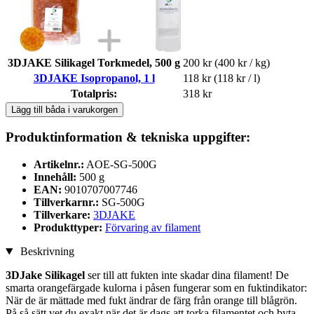
3DJAKE Silikagel Torkmedel, 500 g
200 kr
(400 kr / kg)
3DJAKE Isopropanol, 1 l
118 kr
(118 kr / l)
Totalpris:
318 kr
Lägg till båda i varukorgen
Produktinformation & tekniska uppgifter:
Artikelnr.:
AOE-SG-500G
Innehåll:
500 g
EAN:
9010707007746
Tillverkarnr.:
SG-500G
Tillverkare:
3DJAKE
Produkttyper:
Förvaring av filament
Beskrivning
3DJake Silikagel
ser till att fukten inte skadar dina filament! De
smarta orangefärgade kulorna i påsen fungerar som en fuktindikator:
När de är mättade med fukt ändrar de färg från orange till blågrön.
På så sätt vet du exakt när det är dags att torka filamentet och byta