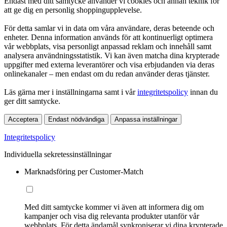
Endast med ditt samtycke använder vi cookies och annan teknik för
att ge dig en personlig shoppingupplevelse.
För detta samlar vi in data om våra användare, deras beteende och
enheter. Denna information används för att kontinuerligt optimera
vår webbplats, visa personligt anpassad reklam och innehåll samt
analysera användningsstatistik. Vi kan även matcha dina krypterade
uppgifter med externa leverantörer och visa erbjudanden via deras
onlinekanaler – men endast om du redan använder deras tjänster.
Läs gärna mer i inställningarna samt i vår
integritetspolicy
innan du
ger ditt samtycke.
Acceptera
Endast nödvändiga
Anpassa inställningar
Integritetspolicy
Individuella sekretessinställningar
Marknadsföring per Customer-Match
Med ditt samtycke kommer vi även att informera dig om
kampanjer och visa dig relevanta produkter utanför vår
webbplats. För detta ändamål synkroniserar vi dina krypterade