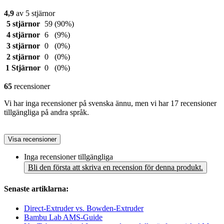
4,9
av 5 stjärnor
5 stjärnor
59
(90%)
4 stjärnor
6
(9%)
3 stjärnor
0
(0%)
2 stjärnor
0
(0%)
1 Stjärnor
0
(0%)
65
recensioner
Vi har inga recensioner på svenska ännu, men vi har 17 recensioner
tillgängliga på andra språk.
Visa recensioner
Inga recensioner tillgängliga
Bli den första att skriva en recension för denna produkt.
Senaste artiklarna:
Direct-Extruder vs. Bowden-Extruder
Bambu Lab AMS-Guide