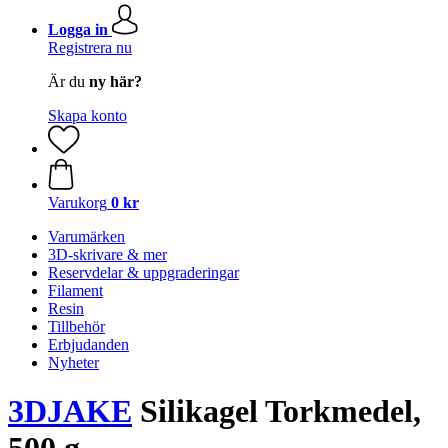
Logga in
Registrera nu
Är du
ny här?
Skapa konto
Varukorg
0 kr
Varumärken
3D-skrivare & mer
Reservdelar & uppgraderingar
Filament
Resin
Tillbehör
Erbjudanden
Nyheter
3DJAKE
Silikagel Torkmedel,