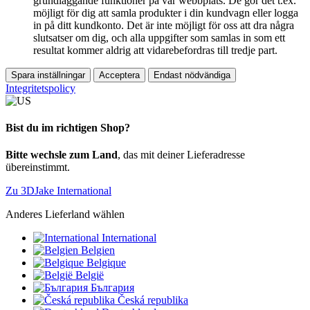
grundläggande funktioner på vår webbplats. De gör det t.ex.
möjligt för dig att samla produkter i din kundvagn eller logga
in på ditt kundkonto. Det är inte möjligt för oss att dra några
slutsatser om dig, och alla uppgifter som samlas in som ett
resultat kommer aldrig att vidarebefordras till tredje part.
Spara inställningar
Acceptera
Endast nödvändiga
Integritetspolicy
Bist du im richtigen Shop?
Bitte wechsle zum Land
, das mit deiner Lieferadresse
übereinstimmt.
Zu 3DJake International
Anderes Lieferland wählen
International
Belgien
Belgique
België
България
Česká republika