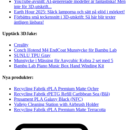
YouTube-avsnitt: AI-genererade modeller är fantastiska! Men
inte för 3D-utskrift...
Earth Hour 2025: Släck lamporna och sätt på glöd i mörkret!
Förbättra små teckensnitt i 3D-utskrift: Så här blir texter
äntligen läsbara!
Upptäck 3DJake:
Creality
Conch Hotend M4 EndCoat Munstycke för Bambu Lab
SUNLU TPU Gray
Munstycke i Mässing för Anycubic Kobra 2 set med 5
Bambu Lab Piano Music Box Hand Winding Kit
Nya produkter:
Recycling Fabrik rPLA Premium Matte Ochre
Recycling Fabrik rPETG Refill Caribbean Sea (Blå)
Prusament PLA Galaxy Black (NFC)
Vallejo Cleaning Station with Airbrush Holder
Recycling Fabrik rPLA Premium Matte Terracotta