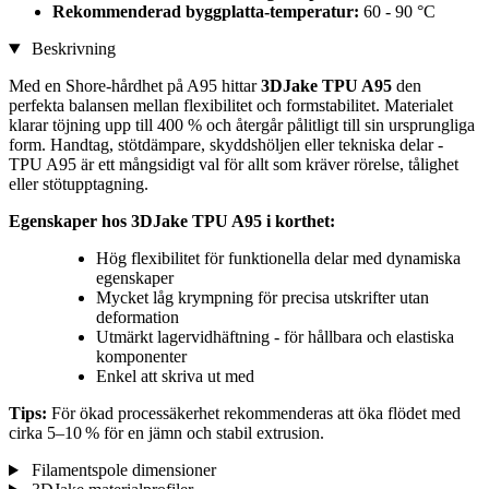
Rekommenderad byggplatta-temperatur:
60 - 90 °C
Beskrivning
Med en Shore-hårdhet på A95 hittar
3DJake TPU A95
den
perfekta balansen mellan flexibilitet och formstabilitet. Materialet
klarar töjning upp till 400 % och återgår pålitligt till sin ursprungliga
form. Handtag, stötdämpare, skyddshöljen eller tekniska delar -
TPU A95 är ett mångsidigt val för allt som kräver rörelse, tålighet
eller stötupptagning.
Egenskaper hos 3DJake TPU A95 i korthet:
Hög flexibilitet för funktionella delar med dynamiska
egenskaper
Mycket låg krympning för precisa utskrifter utan
deformation
Utmärkt lagervidhäftning - för hållbara och elastiska
komponenter
Enkel att skriva ut med
Tips:
För ökad processäkerhet rekommenderas att öka flödet med
cirka 5–10 % för en jämn och stabil extrusion.
Filamentspole dimensioner