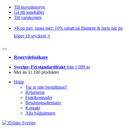
Till huvudmenyn
Gå till innehållet
Till varukorgen
⚡️Köp mer, spara mer: 10% rabatt på filament & harts när du
köper 10 stycken! ⚡️
Reservdelssökare
Sverige: Fri standardfrakt
från 1 099 kr
Mer än 11.100 produkter
Hjälp
Var är min beställning?
Returnerar
Fraktkostnader
Betalningsalternativ
Kontakt
Alla hjälpämnen