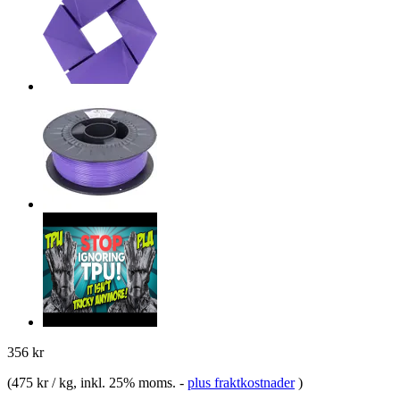
356 kr
(
475 kr / kg
, inkl. 25% moms.
-
plus fraktkostnader
)