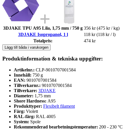
3DJAKE TPU A95 Lila, 1,75 mm / 750 g
356 kr
(475 kr / kg)
3DJAKE Isopropanol, 1 l
118 kr
(118 kr / l)
Totalpris:
474 kr
Lägg till båda i varukorgen
Produktinformation & tekniska uppgifter:
Artikelnr.:
CLP-9010707001584
Innehåll:
750 g
EAN:
9010707001584
Tillverkarnr.:
9010707001584
Tillverkare:
3DJAKE
Diameter:
1,75 mm
Shore Hardness:
A95
Produkttyper:
Flexibelt filament
Färg:
Violett
RAL-färg:
RAL 4005
System:
Spole
Rekommenderad bearbetningstemperatur:
200 - 230 °C