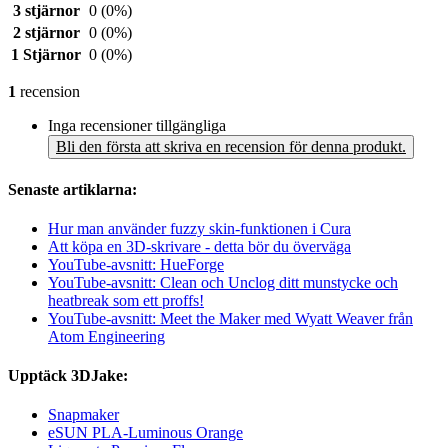
3 stjärnor
0
(0%)
2 stjärnor
0
(0%)
1 Stjärnor
0
(0%)
1
recension
Inga recensioner tillgängliga
Bli den första att skriva en recension för denna produkt.
Senaste artiklarna:
Hur man använder fuzzy skin-funktionen i Cura
Att köpa en 3D-skrivare - detta bör du överväga
YouTube-avsnitt: HueForge
YouTube-avsnitt: Clean och Unclog ditt munstycke och
heatbreak som ett proffs!
YouTube-avsnitt: Meet the Maker med Wyatt Weaver från
Atom Engineering
Upptäck 3DJake:
Snapmaker
eSUN PLA-Luminous Orange