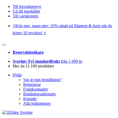
Till huvudmenyn
Gå till innehållet
Till varukorgen
⚡️Köp mer, spara mer: 10% rabatt på filament & harts när du
köper 10 stycken! ⚡️
Reservdelssökare
Sverige: Fri standardfrakt
från 1 099 kr
Mer än 11.100 produkter
Hjälp
Var är min beställning?
Returnerar
Fraktkostnader
Betalningsalternativ
Kontakt
Alla hjälpämnen