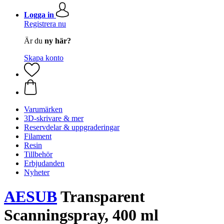
Logga in
Registrera nu
Är du
ny här?
Skapa konto
Varumärken
3D-skrivare & mer
Reservdelar & uppgraderingar
Filament
Resin
Tillbehör
Erbjudanden
Nyheter
AESUB
Transparent
Scanningspray, 400 ml