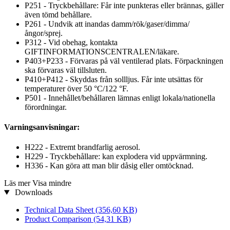
P251 - Tryckbehållare: Får inte punkteras eller brännas, gäller
även tömd behållare.
P261 - Undvik att inandas damm/rök/gaser/dimma/
ångor/sprej.
P312 - Vid obehag, kontakta
GIFTINFORMATIONSCENTRALEN/läkare.
P403+P233 - Förvaras på väl ventilerad plats. Förpackningen
ska förvaras väl tillsluten.
P410+P412 - Skyddas från sollljus. Får inte utsättas för
temperaturer över 50 °C/122 °F.
P501 - Innehållet/behållaren lämnas enligt lokala/nationella
förordningar.
Varningsanvisningar:
H222 - Extremt brandfarlig aerosol.
H229 - Tryckbehållare: kan explodera vid uppvärmning.
H336 - Kan göra att man blir dåsig eller omtöcknad.
Läs mer
Visa mindre
Downloads
Technical Data Sheet
(356,60 KB)
Product Comparison
(54,31 KB)