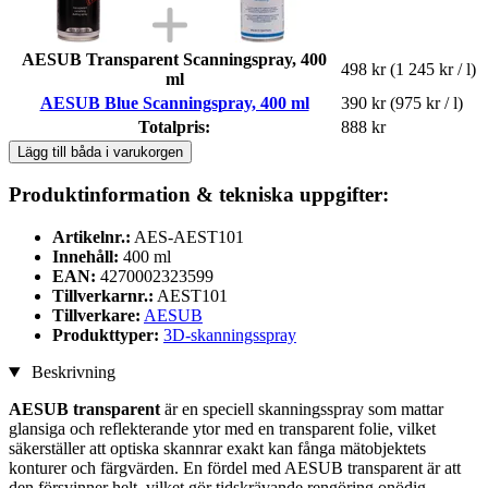
AESUB Transparent Scanningspray, 400
498 kr
(1 245 kr / l)
ml
AESUB Blue Scanningspray, 400 ml
390 kr
(975 kr / l)
Totalpris:
888 kr
Lägg till båda i varukorgen
Produktinformation & tekniska uppgifter:
Artikelnr.:
AES-AEST101
Innehåll:
400 ml
EAN:
4270002323599
Tillverkarnr.:
AEST101
Tillverkare:
AESUB
Produkttyper:
3D-skanningsspray
Beskrivning
AESUB transparent
är en speciell skanningsspray som mattar
glansiga och reflekterande ytor med en transparent folie, vilket
säkerställer att optiska skannrar exakt kan fånga mätobjektets
konturer och färgvärden. En fördel med AESUB transparent är att
den försvinner helt, vilket gör tidskrävande rengöring onödig.