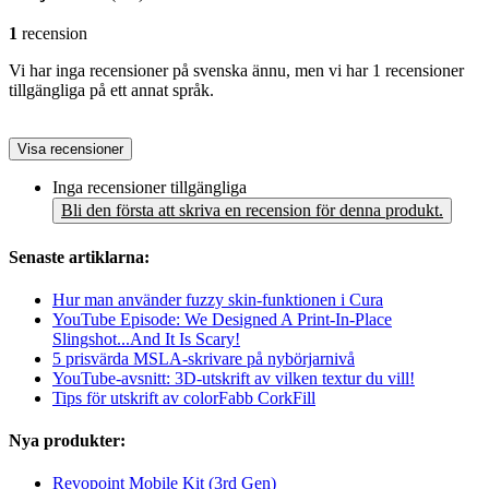
1
recension
Vi har inga recensioner på svenska ännu, men vi har 1 recensioner
tillgängliga på ett annat språk.
Visa recensioner
Inga recensioner tillgängliga
Bli den första att skriva en recension för denna produkt.
Senaste artiklarna:
Hur man använder fuzzy skin-funktionen i Cura
YouTube Episode: We Designed A Print-In-Place
Slingshot...And It Is Scary!
5 prisvärda MSLA-skrivare på nybörjarnivå
YouTube-avsnitt: 3D-utskrift av vilken textur du vill!
Tips för utskrift av colorFabb CorkFill
Nya produkter:
Revopoint Mobile Kit (3rd Gen)