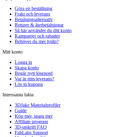
Göra en beställning
Frakt och leverans
Betalningsalternativ
Returer & återbetalningar
Så här använder du ditt konto
Kampanjer och rabatter
Behöver du mer hjälp?
Mitt konto
Logga in
Skapa konto
Begär nytt lösenord
Var är min leverans?
Lös in kupong
Intressanta fakta
3DJake Materialprofiler
Guide
Köp mer, spara mer
Affiliate program
3D-utskrift FAQ
FabLabs Support