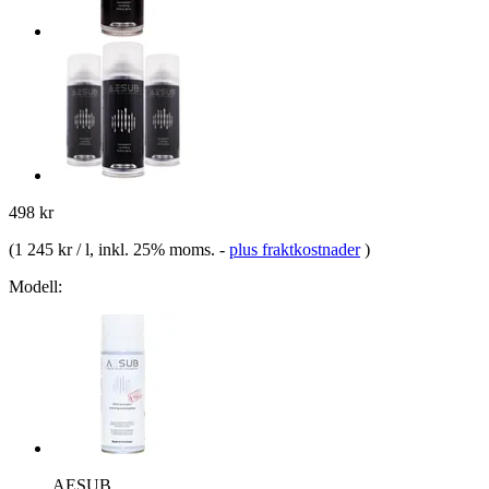
498 kr
(
1 245 kr / l
, inkl. 25% moms.
-
plus fraktkostnader
)
Modell:
AESUB