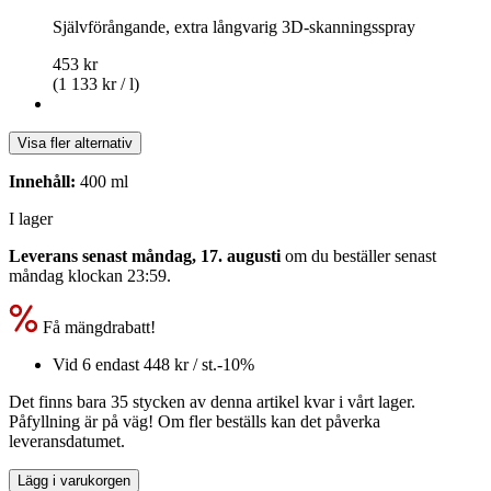
Självförångande, extra långvarig 3D-skanningsspray
453 kr
(1 133 kr / l)
Visa fler alternativ
Innehåll:
400 ml
I lager
Leverans senast måndag, 17. augusti
om du beställer senast
måndag klockan 23:59
.
Få mängdrabatt!
Vid 6 endast
448 kr
/ st.
-10%
Det finns bara 35 stycken av denna artikel kvar i vårt lager.
Påfyllning är på väg! Om fler beställs kan det påverka
leveransdatumet.
Lägg i varukorgen