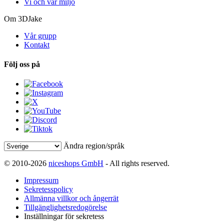
Vi och vår miljö
Om 3DJake
Vår grupp
Kontakt
Följ oss på
Ändra region/språk
© 2010-2026
niceshops GmbH
- All rights reserved.
Impressum
Sekretesspolicy
Allmänna villkor och ångerrät
Tillgänglighetsredogörelse
Inställningar för sekretess