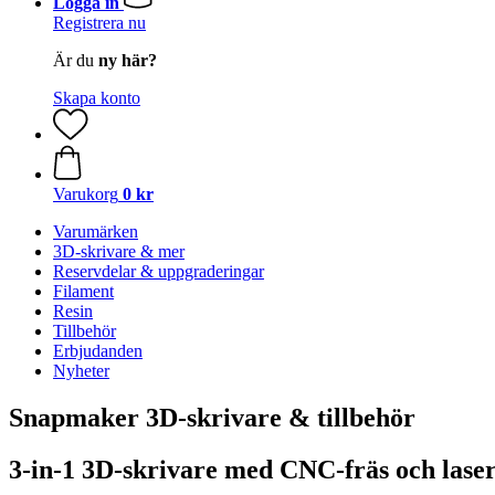
Logga in
Registrera nu
Är du
ny här?
Skapa konto
Varukorg
0 kr
Varumärken
3D-skrivare & mer
Reservdelar & uppgraderingar
Filament
Resin
Tillbehör
Erbjudanden
Nyheter
Snapmaker 3D-skrivare & tillbehör
3-in-1 3D-skrivare med CNC-fräs och lase