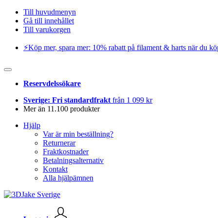
Till huvudmenyn
Gå till innehållet
Till varukorgen
⚡️Köp mer, spara mer: 10% rabatt på filament & harts när du kö
Reservdelssökare
Sverige: Fri standardfrakt
från 1 099 kr
Mer än 11.100 produkter
Hjälp
Var är min beställning?
Returnerar
Fraktkostnader
Betalningsalternativ
Kontakt
Alla hjälpämnen