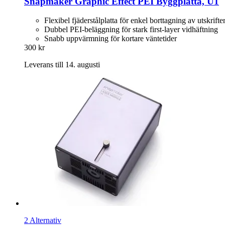
Snapmaker
Graphic Effect PEI Byggplatta, U1
Flexibel fjäderstålplatta för enkel borttagning av utskrifte
Dubbel PEI-beläggning för stark first-layer vidhäftning
Snabb uppvärmning för kortare väntetider
300 kr
Leverans till 14. augusti
2 Alternativ