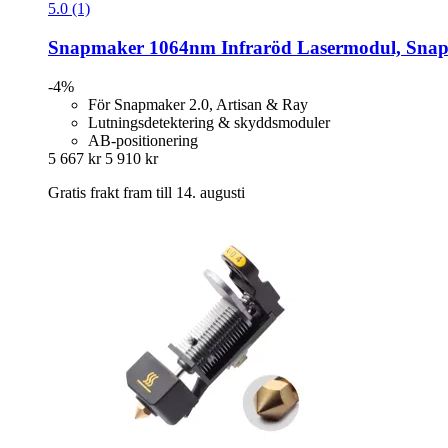
5.0 (1)
Snapmaker
1064nm Infraröd Lasermodul, Snap
-4%
För Snapmaker 2.0, Artisan & Ray
Lutningsdetektering & skyddsmoduler
AB-positionering
5 667 kr
5 910 kr
Gratis frakt fram till 14. augusti