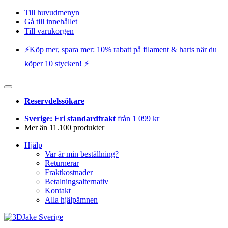
Till huvudmenyn
Gå till innehållet
Till varukorgen
⚡️Köp mer, spara mer: 10% rabatt på filament & harts när du
köper 10 stycken! ⚡️
Reservdelssökare
Sverige: Fri standardfrakt
från 1 099 kr
Mer än 11.100 produkter
Hjälp
Var är min beställning?
Returnerar
Fraktkostnader
Betalningsalternativ
Kontakt
Alla hjälpämnen