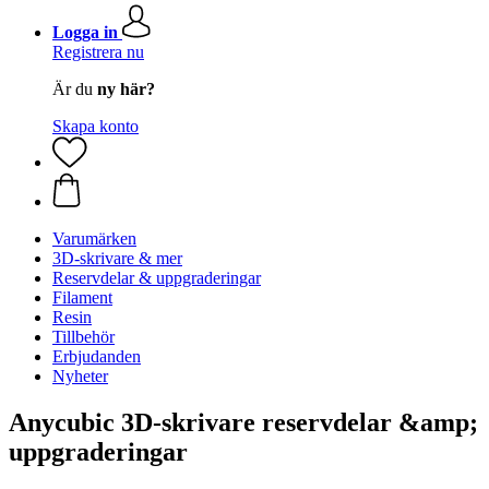
Logga in
Registrera nu
Är du
ny här?
Skapa konto
Varumärken
3D-skrivare & mer
Reservdelar & uppgraderingar
Filament
Resin
Tillbehör
Erbjudanden
Nyheter
Anycubic 3D-skrivare reservdelar &amp;
uppgraderingar