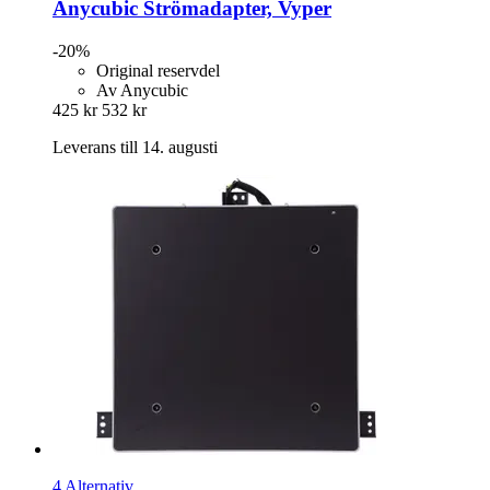
Anycubic
Strömadapter, Vyper
-20%
Original reservdel
Av Anycubic
425 kr
532 kr
Leverans till 14. augusti
4 Alternativ