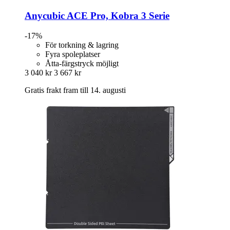
Anycubic
ACE Pro, Kobra 3 Serie
-17%
För torkning & lagring
Fyra spoleplatser
Åtta-färgstryck möjligt
3 040 kr
3 667 kr
Gratis frakt fram till 14. augusti