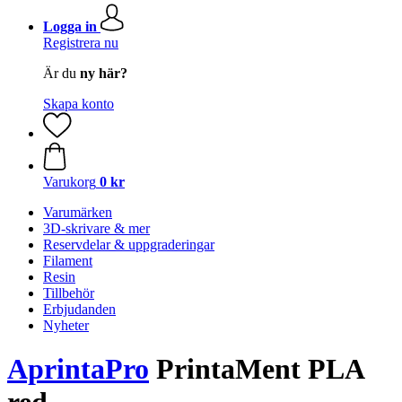
Logga in
Registrera nu
Är du
ny här?
Skapa konto
Varukorg
0 kr
Varumärken
3D-skrivare & mer
Reservdelar & uppgraderingar
Filament
Resin
Tillbehör
Erbjudanden
Nyheter
AprintaPro
PrintaMent PLA