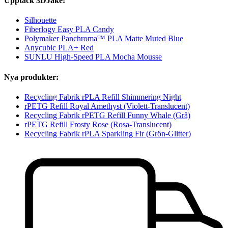
Upptäck 3DJake:
Silhouette
Fiberlogy Easy PLA Candy
Polymaker Panchroma™ PLA Matte Muted Blue
Anycubic PLA+ Red
SUNLU High-Speed PLA Mocha Mousse
Nya produkter:
Recycling Fabrik rPLA Refill Shimmering Night
rPETG Refill Royal Amethyst (Violett-Translucent)
Recycling Fabrik rPETG Refill Funny Whale (Grå)
rPETG Refill Frosty Rose (Rosa-Translucent)
Recycling Fabrik rPLA Sparkling Fir (Grön-Glitter)