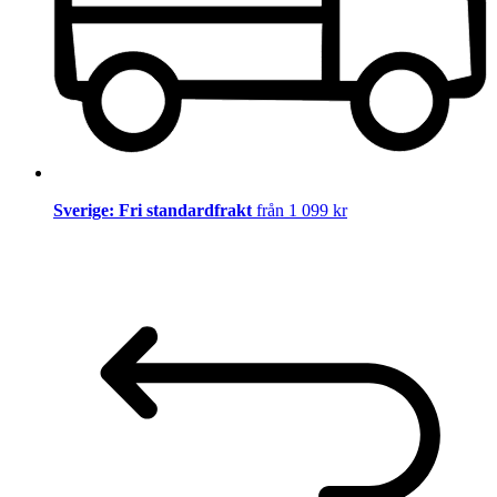
Sverige: Fri standardfrakt
från 1 099 kr