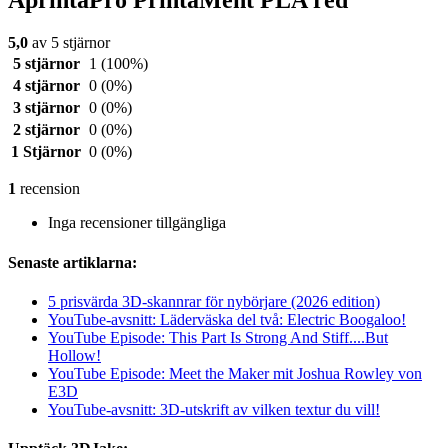
AprintaPro PrintaMent PLA red
5,0
av 5 stjärnor
5 stjärnor
1
(100%)
4 stjärnor
0
(0%)
3 stjärnor
0
(0%)
2 stjärnor
0
(0%)
1 Stjärnor
0
(0%)
1
recension
Inga recensioner tillgängliga
Senaste artiklarna:
5 prisvärda 3D-skannrar för nybörjare (2026 edition)
YouTube-avsnitt: Läderväska del två: Electric Boogaloo!
YouTube Episode: This Part Is Strong And Stiff....But
Hollow!
YouTube Episode: Meet the Maker mit Joshua Rowley von
E3D
YouTube-avsnitt: 3D-utskrift av vilken textur du vill!