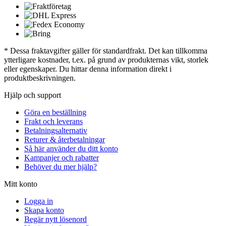
* Dessa fraktavgifter gäller för standardfrakt. Det kan tillkomma
ytterligare kostnader, t.ex. på grund av produkternas vikt, storlek
eller egenskaper. Du hittar denna information direkt i
produktbeskrivningen.
Hjälp och support
Göra en beställning
Frakt och leverans
Betalningsalternativ
Returer & återbetalningar
Så här använder du ditt konto
Kampanjer och rabatter
Behöver du mer hjälp?
Mitt konto
Logga in
Skapa konto
Begär nytt lösenord