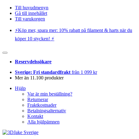
Till huvudmenyn
Gå till innehållet
Till varukorgen
⚡️Köp mer, spara mer: 10% rabatt på filament & harts när du
köper 10 stycken! ⚡️
Reservdelssökare
Sverige: Fri standardfrakt
från 1 099 kr
Mer än 11.100 produkter
Hjälp
Var är min beställning?
Returnerar
Fraktkostnader
Betalningsalternativ
Kontakt
Alla hjälpämnen