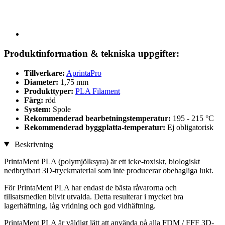
Produktinformation & tekniska uppgifter:
Tillverkare:
AprintaPro
Diameter:
1,75 mm
Produkttyper:
PLA Filament
Färg:
röd
System:
Spole
Rekommenderad bearbetningstemperatur:
195 - 215 °C
Rekommenderad byggplatta-temperatur:
Ej obligatorisk
Beskrivning
PrintaMent PLA (polymjölksyra) är ett icke-toxiskt, biologiskt
nedbrytbart 3D-tryckmaterial som inte producerar obehagliga lukt.
För PrintaMent PLA har endast de bästa råvarorna och
tillsatsmedlen blivit utvalda. Detta resulterar i mycket bra
lagerhäftning, låg vridning och god vidhäftning.
PrintaMent PLA är väldigt lätt att använda på alla FDM / FFF 3D-