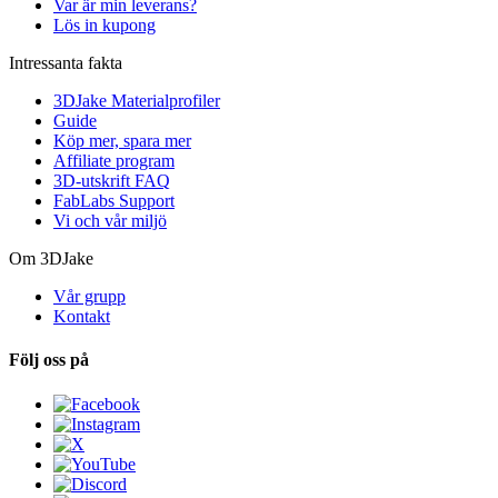
Var är min leverans?
Lös in kupong
Intressanta fakta
3DJake Materialprofiler
Guide
Köp mer, spara mer
Affiliate program
3D-utskrift FAQ
FabLabs Support
Vi och vår miljö
Om 3DJake
Vår grupp
Kontakt
Följ oss på