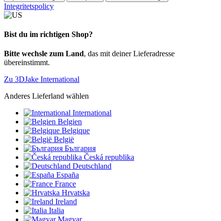
Integritetspolicy
Bist du im richtigen Shop?
Bitte wechsle zum Land
, das mit deiner Lieferadresse
übereinstimmt.
Zu 3DJake International
Anderes Lieferland wählen
International
Belgien
Belgique
België
България
Česká republika
Deutschland
España
France
Hrvatska
Ireland
Italia
Magyar