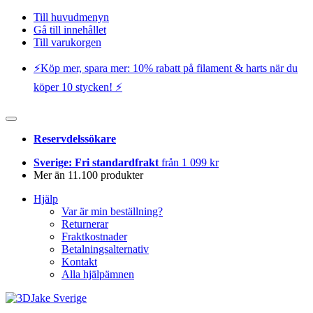
Till huvudmenyn
Gå till innehållet
Till varukorgen
⚡️Köp mer, spara mer: 10% rabatt på filament & harts när du
köper 10 stycken! ⚡️
Reservdelssökare
Sverige: Fri standardfrakt
från 1 099 kr
Mer än 11.100 produkter
Hjälp
Var är min beställning?
Returnerar
Fraktkostnader
Betalningsalternativ
Kontakt
Alla hjälpämnen