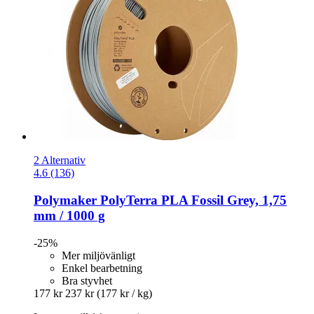
2 Alternativ
4.6 (136)
Polymaker
PolyTerra PLA Fossil Grey, 1,75
mm / 1000 g
-25%
Mer miljövänligt
Enkel bearbetning
Bra styvhet
177 kr
237 kr
(177 kr / kg)