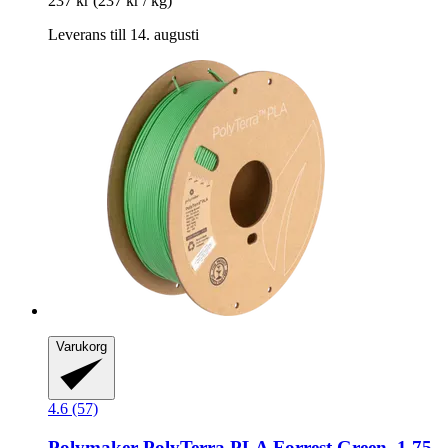
237 kr
(237 kr / kg)
Leverans till 14. augusti
Varukorg
4.6 (57)
Polymaker
PolyTerra PLA Forrest Green, 1,75