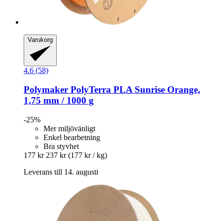
Varukorg
4.6 (58)
Polymaker
PolyTerra PLA Sunrise Orange,
1,75 mm / 1000 g
-25%
Mer miljövänligt
Enkel bearbetning
Bra styvhet
177 kr
237 kr
(177 kr / kg)
Leverans till 14. augusti