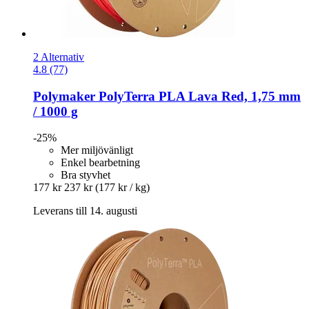
2 Alternativ
4.8 (77)
Polymaker
PolyTerra PLA Lava Red, 1,75 mm
/ 1000 g
-25%
Mer miljövänligt
Enkel bearbetning
Bra styvhet
177 kr
237 kr
(177 kr / kg)
Leverans till 14. augusti