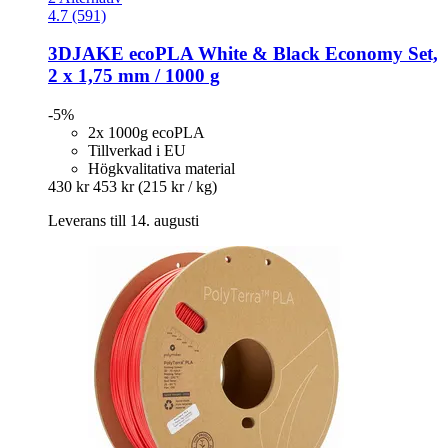
4.7 (591)
3DJAKE
ecoPLA White & Black Economy Set,
2 x 1,75 mm / 1000 g
-5%
2x 1000g ecoPLA
Tillverkad i EU
Högkvalitativa material
430 kr
453 kr
(215 kr / kg)
Leverans till 14. augusti