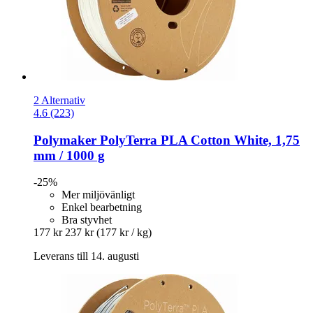
2 Alternativ
4.6 (223)
Polymaker
PolyTerra PLA Cotton White, 1,75
mm / 1000 g
-25%
Mer miljövänligt
Enkel bearbetning
Bra styvhet
177 kr
237 kr
(177 kr / kg)
Leverans till 14. augusti