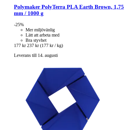
Polymaker
PolyTerra PLA Earth Brown, 1,75
mm / 1000 g
-25%
Mer miljövänlig
Lätt att arbeta med
Bra styvhet
177 kr
237 kr
(177 kr / kg)
Leverans till 14. augusti