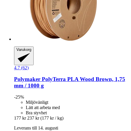
Varukorg
4.7 (62)
Polymaker
PolyTerra PLA Wood Brown, 1,75
mm / 1000 g
-25%
Miljövänligt
Lätt att arbeta med
Bra styvhet
177 kr
237 kr
(177 kr / kg)
Leverans till 14. augusti