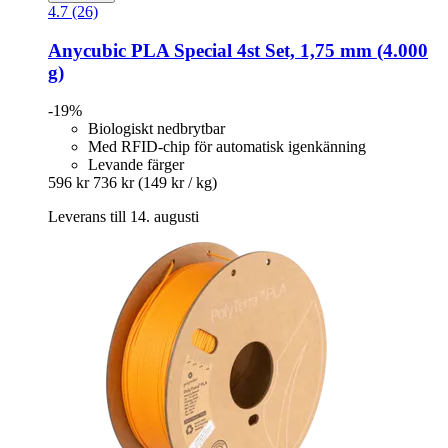
4.7 (26)
Anycubic
PLA Special 4st Set, 1,75 mm (4.000
g)
-19%
Biologiskt nedbrytbar
Med RFID-chip för automatisk igenkänning
Levande färger
596 kr
736 kr
(149 kr / kg)
Leverans till 14. augusti