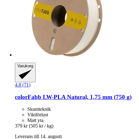
Varukorg
4.8 (71)
colorFabb
LW-​PLA Natural, 1,75 mm (750 g)
Skumteknik
Viktförlust
Matt yta
379 kr
(505 kr / kg)
Leverans till 14. augusti