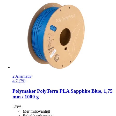
2 Alternativ
4.7 (79)
Polymaker
PolyTerra PLA Sapphire Blue, 1,75
mm / 1000 g
-25%
Mer miljövänligt
Enkel bearbetning