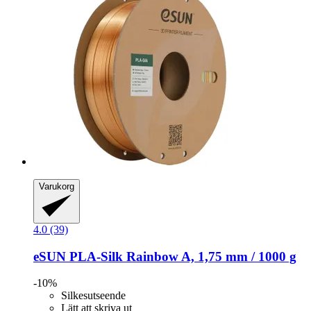
Varukorg
4.0 (39)
eSUN
PLA-​Silk Rainbow A, 1,75 mm / 1000 g
-10%
Silkesutseende
Lätt att skriva ut