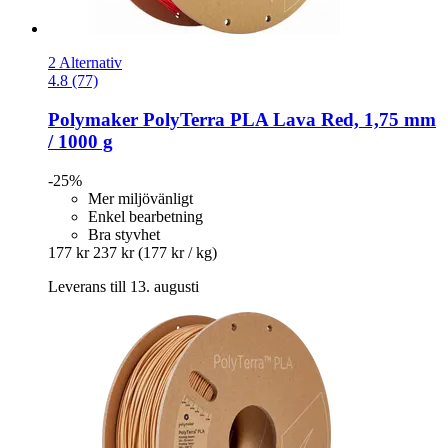
2 Alternativ
4.8 (77)
Polymaker
PolyTerra PLA Lava Red, 1,75 mm
/ 1000 g
-25%
Mer miljövänligt
Enkel bearbetning
Bra styvhet
177 kr
237 kr
(177 kr / kg)
Leverans till 13. augusti