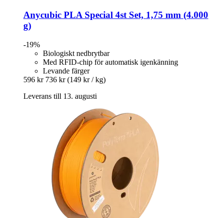
Anycubic
PLA Special 4st Set, 1,75 mm (4.000
g)
-19%
Biologiskt nedbrytbar
Med RFID-chip för automatisk igenkänning
Levande färger
596 kr
736 kr
(149 kr / kg)
Leverans till 13. augusti