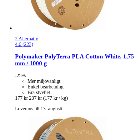
2 Alternativ
4.6 (223)
Polymaker
PolyTerra PLA Cotton White, 1,75
mm / 1000 g
-25%
Mer miljövänligt
Enkel bearbetning
Bra styvhet
177 kr
237 kr
(177 kr / kg)
Leverans till 13. augusti