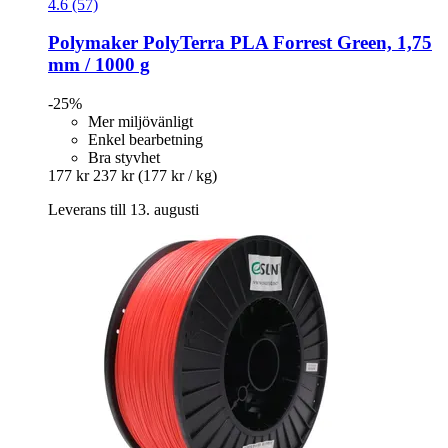
4.6 (57)
Polymaker
PolyTerra PLA Forrest Green, 1,75
mm / 1000 g
-25%
Mer miljövänligt
Enkel bearbetning
Bra styvhet
177 kr
237 kr
(177 kr / kg)
Leverans till 13. augusti