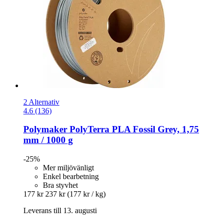
2 Alternativ
4.6 (136)
Polymaker
PolyTerra PLA Fossil Grey, 1,75
mm / 1000 g
-25%
Mer miljövänligt
Enkel bearbetning
Bra styvhet
177 kr
237 kr
(177 kr / kg)
Leverans till 13. augusti