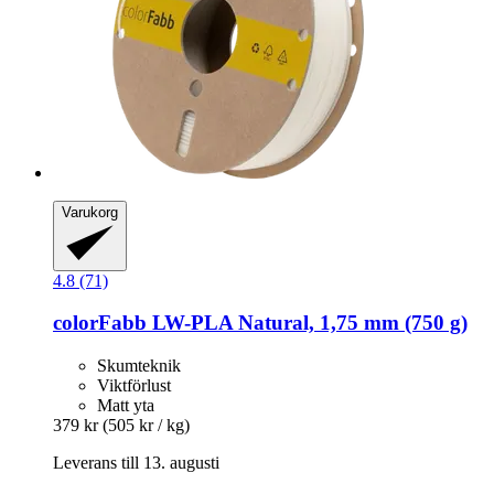
Varukorg
4.8 (71)
colorFabb
LW-​PLA Natural, 1,75 mm (750 g)
Skumteknik
Viktförlust
Matt yta
379 kr
(505 kr / kg)
Leverans till 13. augusti