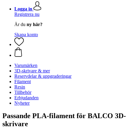
Logga in
Registrera nu
Är du
ny här?
Skapa konto
Varumärken
3D-skrivare & mer
Reservdelar & uppgraderingar
Filament
Resin
Tillbehör
Erbjudanden
Nyheter
Passande PLA-filament för BALCO 3D-
skrivare