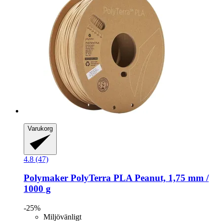
Varukorg
4.8 (47)
Polymaker
PolyTerra PLA Peanut, 1,75 mm /
1000 g
-25%
Miljövänligt