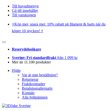
Till huvudmenyn
Gå till innehållet
Till varukorgen
⚡️Köp mer, spara mer: 10% rabatt på filament & harts när du
köper 10 stycken! ⚡️
Reservdelssökare
Sverige: Fri standardfrakt
från 1 099 kr
Mer än 11.100 produkter
Hjälp
Var är min beställning?
Returnerar
Fraktkostnader
Betalningsalternativ
Kontakt
Alla hjälpämnen