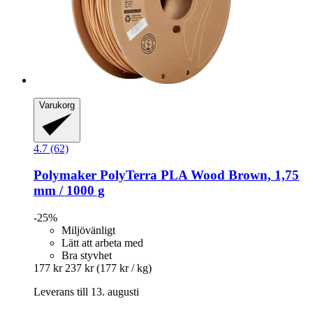
Varukorg
4.7 (62)
Polymaker
PolyTerra PLA Wood Brown, 1,75
mm / 1000 g
-25%
Miljövänligt
Lätt att arbeta med
Bra styvhet
177 kr
237 kr
(177 kr / kg)
Leverans till 13. augusti