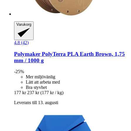
Varukorg
4.8 (42)
Polymaker
PolyTerra PLA Earth Brown, 1,75
mm / 1000 g
-25%
Mer miljövänlig
Lätt att arbeta med
Bra styvhet
177 kr
237 kr
(177 kr / kg)
Leverans till 13. augusti