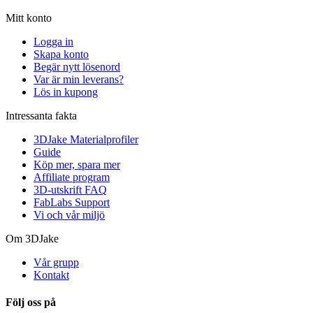
Mitt konto
Logga in
Skapa konto
Begär nytt lösenord
Var är min leverans?
Lös in kupong
Intressanta fakta
3DJake Materialprofiler
Guide
Köp mer, spara mer
Affiliate program
3D-utskrift FAQ
FabLabs Support
Vi och vår miljö
Om 3DJake
Vår grupp
Kontakt
Följ oss på