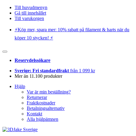
Till huvudmenyn
Gå till innehållet
Till varukorgen
⚡️Köp mer, spara mer: 10% rabatt på filament & harts när du
köper 10 stycken! ⚡️
Reservdelssökare
Sverige: Fri standardfrakt
från 1 099 kr
Mer än 11.100 produkter
Hjälp
Var är min beställning?
Returnerar
Fraktkostnader
Betalningsalternativ
Kontakt
Alla hjälpämnen