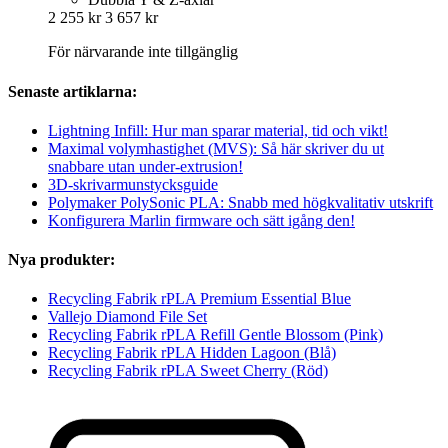
2 255 kr
3 657 kr
För närvarande inte tillgänglig
Senaste artiklarna:
Lightning Infill: Hur man sparar material, tid och vikt!
Maximal volymhastighet (MVS): Så här skriver du ut
snabbare utan under-extrusion!
3D-skrivarmunstycksguide
Polymaker PolySonic PLA: Snabb med högkvalitativ utskrift
Konfigurera Marlin firmware och sätt igång den!
Nya produkter:
Recycling Fabrik rPLA Premium Essential Blue
Vallejo Diamond File Set
Recycling Fabrik rPLA Refill Gentle Blossom (Pink)
Recycling Fabrik rPLA Hidden Lagoon (Blå)
Recycling Fabrik rPLA Sweet Cherry (Röd)