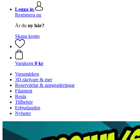
Logga in
Registrera nu
Är du
ny här?
Skapa konto
Varukorg
0 kr
Varumärken
3D-skrivare & mer
Reservdelar & uppgraderingar
Filament
Resin
Tillbehör
Erbjudanden
Nyheter