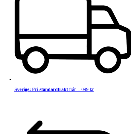
Sverige: Fri standardfrakt
från 1 099 kr