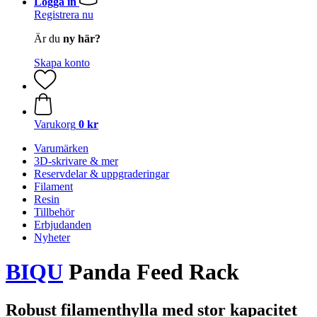
Logga in
Registrera nu
Är du
ny här?
Skapa konto
Varukorg
0 kr
Varumärken
3D-skrivare & mer
Reservdelar & uppgraderingar
Filament
Resin
Tillbehör
Erbjudanden
Nyheter
BIQU
Panda Feed Rack
Robust filamenthylla med stor kapacitet