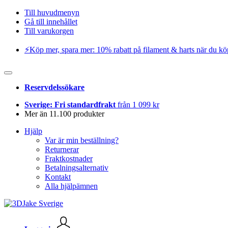
Till huvudmenyn
Gå till innehållet
Till varukorgen
⚡️Köp mer, spara mer: 10% rabatt på filament & harts när du kö
Reservdelssökare
Sverige: Fri standardfrakt
från 1 099 kr
Mer än 11.100 produkter
Hjälp
Var är min beställning?
Returnerar
Fraktkostnader
Betalningsalternativ
Kontakt
Alla hjälpämnen