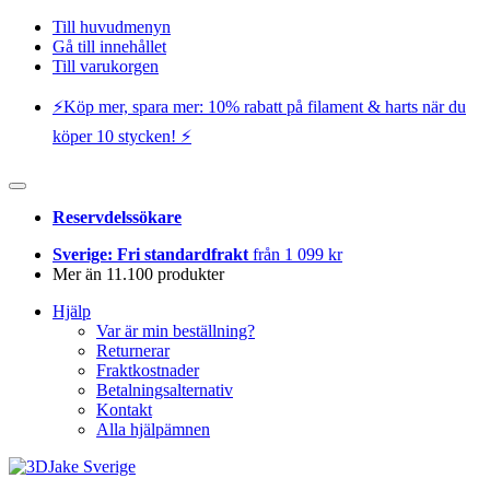
Till huvudmenyn
Gå till innehållet
Till varukorgen
⚡️Köp mer, spara mer: 10% rabatt på filament & harts när du
köper 10 stycken! ⚡️
Reservdelssökare
Sverige: Fri standardfrakt
från 1 099 kr
Mer än 11.100 produkter
Hjälp
Var är min beställning?
Returnerar
Fraktkostnader
Betalningsalternativ
Kontakt
Alla hjälpämnen