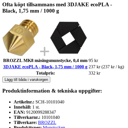
Ofta köpt tillsammans med 3DJAKE ecoPLA -
Black, 1,75 mm / 1000 g
BROZZL MK8 mäsingsmunstycke, 0,4 mm
95 kr
3DJAKE ecoPLA - Black, 1,75 mm / 1000 g
237 kr
(237 kr / kg)
Totalpris:
332 kr
Lägg till båda i varukorgen
Produktinformation & tekniska uppgifter:
Artikelnr.:
SCH-10101040
Innehåll:
1 st.
EAN:
9120099288347
Tillverkarnr.:
10101040
Tillverkare:
BROZZL
Produkttyper:
Munstycken