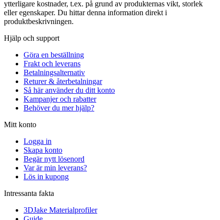
ytterligare kostnader, t.ex. på grund av produkternas vikt, storlek
eller egenskaper. Du hittar denna information direkt i
produktbeskrivningen.
Hjälp och support
Göra en beställning
Frakt och leverans
Betalningsalternativ
Returer & återbetalningar
Så här använder du ditt konto
Kampanjer och rabatter
Behöver du mer hjälp?
Mitt konto
Logga in
Skapa konto
Begär nytt lösenord
Var är min leverans?
Lös in kupong
Intressanta fakta
3DJake Materialprofiler
Guide