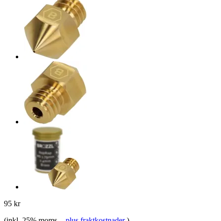
95 kr
(inkl. 25% moms.
-
plus fraktkostnader
)