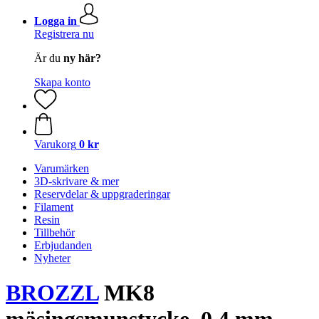
Logga in
Registrera nu
Är du
ny här?
Skapa konto
Varukorg
0 kr
Varumärken
3D-skrivare & mer
Reservdelar & uppgraderingar
Filament
Resin
Tillbehör
Erbjudanden
Nyheter
BROZZL
MK8