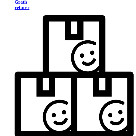
Gratis
returer