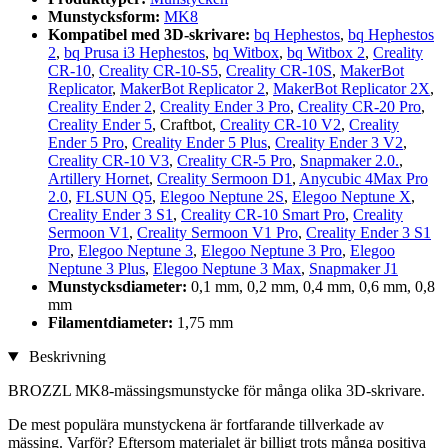
Munstycksform:
MK8
Kompatibel med 3D-skrivare:
bq Hephestos
,
bq Hephestos
2
,
bq Prusa i3 Hephestos
,
bq Witbox
,
bq Witbox 2
,
Creality
CR-10
,
Creality CR-10-S5
,
Creality CR-10S
,
MakerBot
Replicator
,
MakerBot Replicator 2
,
MakerBot Replicator 2X
,
Creality Ender 2
,
Creality Ender 3 Pro
,
Creality CR-20 Pro
,
Creality Ender 5
, Craftbot,
Creality CR-10 V2
,
Creality
Ender 5 Pro
,
Creality Ender 5 Plus
,
Creality Ender 3 V2
,
Creality CR-10 V3
,
Creality CR-5 Pro
,
Snapmaker 2.0.
,
Artillery Hornet
,
Creality Sermoon D1
,
Anycubic 4Max Pro
2.0
,
FLSUN Q5
,
Elegoo Neptune 2S
,
Elegoo Neptune X
,
Creality Ender 3 S1
,
Creality CR-10 Smart Pro
,
Creality
Sermoon V1
,
Creality Sermoon V1 Pro
,
Creality Ender 3 S1
Pro
,
Elegoo Neptune 3
,
Elegoo Neptune 3 Pro
,
Elegoo
Neptune 3 Plus
,
Elegoo Neptune 3 Max
,
Snapmaker J1
Munstycksdiameter:
0,1 mm, 0,2 mm, 0,4 mm, 0,6 mm, 0,8
mm
Filamentdiameter:
1,75 mm
Beskrivning
BROZZL MK8-mässingsmunstycke för många olika 3D-skrivare.
De mest populära munstyckena är fortfarande tillverkade av
mässing. Varför? Eftersom materialet är billigt trots många positiva