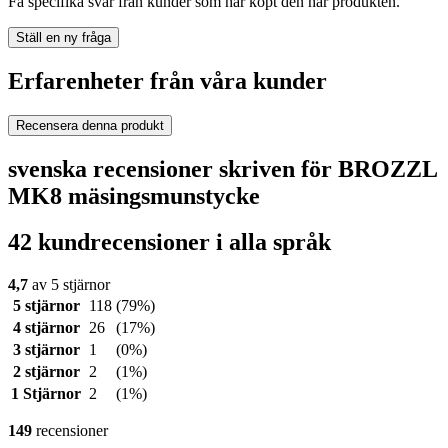
Få specifika svar från kunder som har köpt den här produkten.
Ställ en ny fråga
Erfarenheter från våra kunder
Recensera denna produkt
svenska recensioner skriven för BROZZL
MK8 mäsingsmunstycke
42 kundrecensioner i alla språk
4,7
av 5 stjärnor
5 stjärnor
118
(79%)
4 stjärnor
26
(17%)
3 stjärnor
1
(0%)
2 stjärnor
2
(1%)
1 Stjärnor
2
(1%)
149
recensioner