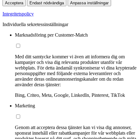
Acceptera
Endast nödvändiga
Anpassa inställningar
Integritetspolicy
Individuella sekretessinställningar
Marknadsföring per Customer-Match
Med ditt samtycke kommer vi även att informera dig om
kampanjer och visa dig relevanta produkter utanför vår
webbplats. För detta ändamål synkroniserar vi dina krypterade
personuppgifter med följande externa leverantörer och
använder deras onlineannonseringskanaler om du redan
använder deras tjänster:
Bing, Criteo, Meta, Google, LinkedIn, Pinterest, TikTok
Marketing
Genom att acceptera dessa tjänster kan vi visa dig annonser,
sponsrat innehåll eller rabattkampanjer för vår webbplats eller
produkter baserat på ditt surf- och shoppingbeteende och mäta