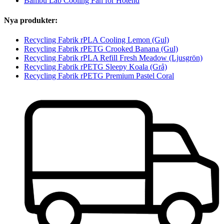
Bambu Lab Cooling Fan for Hotend
Nya produkter:
Recycling Fabrik rPLA Cooling Lemon (Gul)
Recycling Fabrik rPETG Crooked Banana (Gul)
Recycling Fabrik rPLA Refill Fresh Meadow (Ljusgrön)
Recycling Fabrik rPETG Sleepy Koala (Grå)
Recycling Fabrik rPETG Premium Pastel Coral