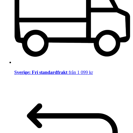
Sverige: Fri standardfrakt
från 1 099 kr