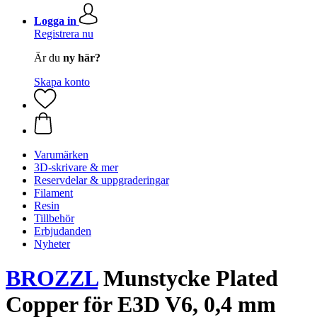
Logga in
Registrera nu
Är du
ny här?
Skapa konto
Varumärken
3D-skrivare & mer
Reservdelar & uppgraderingar
Filament
Resin
Tillbehör
Erbjudanden
Nyheter
BROZZL
Munstycke Plated
Copper för E3D V6, 0,4 mm