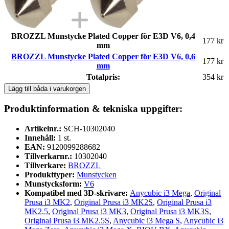
BROZZL Munstycke Plated Copper för E3D V6, 0,4
177 kr
mm
BROZZL Munstycke Plated Copper för E3D V6, 0,6
177 kr
mm
Totalpris:
354 kr
Lägg till båda i varukorgen
Produktinformation & tekniska uppgifter:
Artikelnr.:
SCH-10302040
Innehåll:
1 st.
EAN:
9120099288682
Tillverkarnr.:
10302040
Tillverkare:
BROZZL
Produkttyper:
Munstycken
Munstycksform:
V6
Kompatibel med 3D-skrivare:
Anycubic i3 Mega
,
Original
Prusa i3 MK2
,
Original Prusa i3 MK2S
,
Original Prusa i3
MK2.5
,
Original Prusa i3 MK3
,
Original Prusa i3 MK3S
,
Original Prusa i3 MK2.5S
,
Anycubic i3 Mega S
,
Anycubic i3