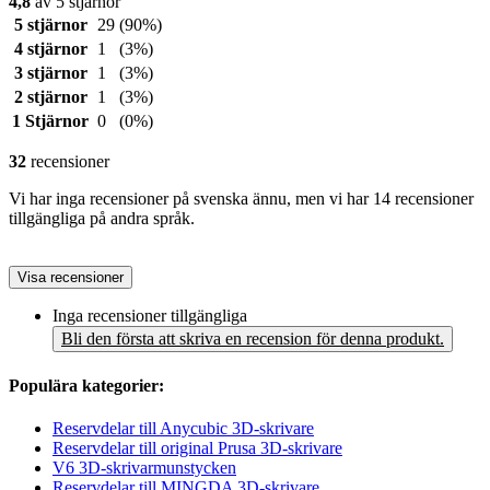
4,8
av 5 stjärnor
5 stjärnor
29
(90%)
4 stjärnor
1
(3%)
3 stjärnor
1
(3%)
2 stjärnor
1
(3%)
1 Stjärnor
0
(0%)
32
recensioner
Vi har inga recensioner på svenska ännu, men vi har 14 recensioner
tillgängliga på andra språk.
Visa recensioner
Inga recensioner tillgängliga
Bli den första att skriva en recension för denna produkt.
Populära kategorier:
Reservdelar till Anycubic 3D-skrivare
Reservdelar till original Prusa 3D-skrivare
V6 3D-skrivarmunstycken
Reservdelar till MINGDA 3D-skrivare