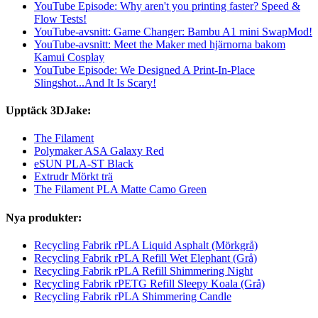
YouTube Episode: Why aren't you printing faster? Speed &
Flow Tests!
YouTube-avsnitt: Game Changer: Bambu A1 mini SwapMod!
YouTube-avsnitt: Meet the Maker med hjärnorna bakom
Kamui Cosplay
YouTube Episode: We Designed A Print-In-Place
Slingshot...And It Is Scary!
Upptäck 3DJake:
The Filament
Polymaker ASA Galaxy Red
eSUN PLA-ST Black
Extrudr Mörkt trä
The Filament PLA Matte Camo Green
Nya produkter:
Recycling Fabrik rPLA Liquid Asphalt (Mörkgrå)
Recycling Fabrik rPLA Refill Wet Elephant (Grå)
Recycling Fabrik rPLA Refill Shimmering Night
Recycling Fabrik rPETG Refill Sleepy Koala (Grå)
Recycling Fabrik rPLA Shimmering Candle