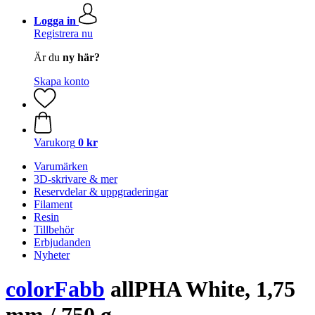
Logga in
Registrera nu
Är du
ny här?
Skapa konto
Varukorg
0 kr
Varumärken
3D-skrivare & mer
Reservdelar & uppgraderingar
Filament
Resin
Tillbehör
Erbjudanden
Nyheter
colorFabb
allPHA White, 1,75