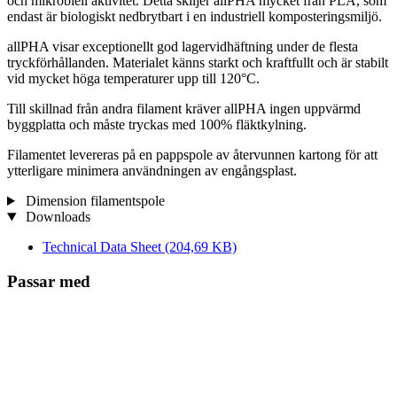
och mikrobiell aktivitet. Detta skiljer allPHA mycket från PLA, som
endast är biologiskt nedbrytbart i en industriell komposteringsmiljö.
allPHA visar exceptionellt god lagervidhäftning under de flesta
tryckförhållanden. Materialet känns starkt och kraftfullt och är stabilt
vid mycket höga temperaturer upp till 120°C.
Till skillnad från andra filament kräver allPHA ingen uppvärmd
byggplatta och måste tryckas med 100% fläktkylning.
Filamentet levereras på en pappspole av återvunnen kartong för att
ytterligare minimera användningen av engångsplast.
Dimension filamentspole
Downloads
Technical Data Sheet
(204,69 KB)
Passar med