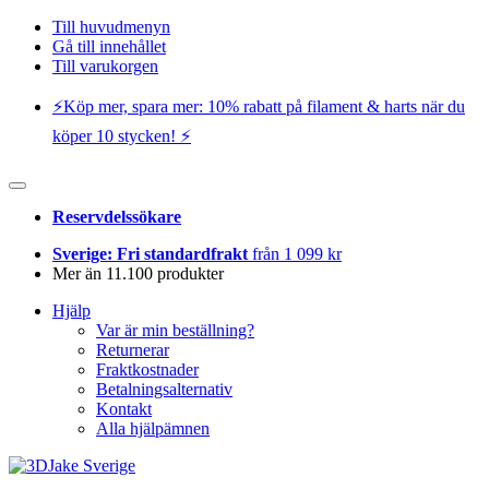
Till huvudmenyn
Gå till innehållet
Till varukorgen
⚡️Köp mer, spara mer: 10% rabatt på filament & harts när du
köper 10 stycken! ⚡️
Reservdelssökare
Sverige: Fri standardfrakt
från 1 099 kr
Mer än 11.100 produkter
Hjälp
Var är min beställning?
Returnerar
Fraktkostnader
Betalningsalternativ
Kontakt
Alla hjälpämnen