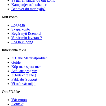
Så här använder du ditt konto
Kampanjer och rabatter
Behöver du mer hjälp?
Mitt konto
Logga in
Skapa konto
Begär nytt lösenord
Var är min leverans?
Lös in kupong
Intressanta fakta
3DJake Materialprofiler
Guide
Köp mer, spara mer
Affiliate program
3D-utskrift FAQ
FabLabs Support
Vi och vår miljö
Om 3DJake
Vår grupp
Kontakt