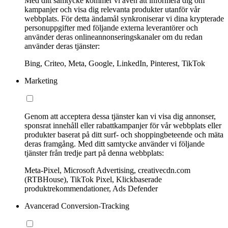
Med ditt samtycke kommer vi även att informera dig om
kampanjer och visa dig relevanta produkter utanför vår
webbplats. För detta ändamål synkroniserar vi dina krypterade
personuppgifter med följande externa leverantörer och
använder deras onlineannonseringskanaler om du redan
använder deras tjänster:
Bing, Criteo, Meta, Google, LinkedIn, Pinterest, TikTok
Marketing
Genom att acceptera dessa tjänster kan vi visa dig annonser,
sponsrat innehåll eller rabattkampanjer för vår webbplats eller
produkter baserat på ditt surf- och shoppingbeteende och mäta
deras framgång. Med ditt samtycke använder vi följande
tjänster från tredje part på denna webbplats:
Meta-Pixel, Microsoft Advertising, creativecdn.com
(RTBHouse), TikTok Pixel, Klickbaserade
produktrekommendationer, Ads Defender
Avancerad Conversion-Tracking