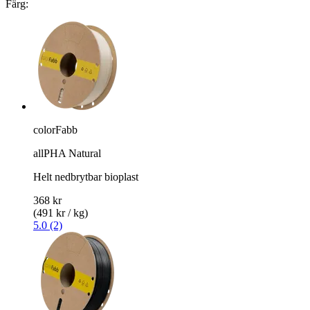
Färg:
colorFabb
allPHA Natural
Helt nedbrytbar bioplast
368 kr
(491 kr / kg)
5.0 (2)