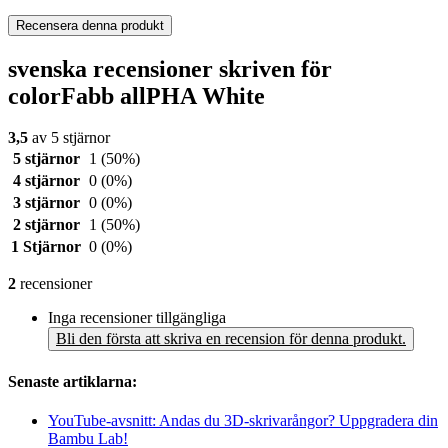
Recensera denna produkt
svenska recensioner skriven för
colorFabb allPHA White
3,5
av 5 stjärnor
5 stjärnor
1
(50%)
4 stjärnor
0
(0%)
3 stjärnor
0
(0%)
2 stjärnor
1
(50%)
1 Stjärnor
0
(0%)
2
recensioner
Inga recensioner tillgängliga
Bli den första att skriva en recension för denna produkt.
Senaste artiklarna:
YouTube-avsnitt: Andas du 3D-skrivarångor? Uppgradera din
Bambu Lab!