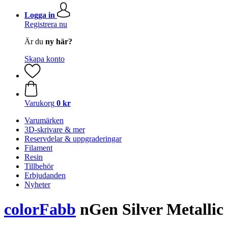
Logga in
Registrera nu
Är du
ny här?
Skapa konto
Varukorg
0 kr
Varumärken
3D-skrivare & mer
Reservdelar & uppgraderingar
Filament
Resin
Tillbehör
Erbjudanden
Nyheter
colorFabb
nGen Silver Metallic