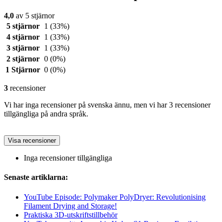
4,0
av 5 stjärnor
5 stjärnor
1
(33%)
4 stjärnor
1
(33%)
3 stjärnor
1
(33%)
2 stjärnor
0
(0%)
1 Stjärnor
0
(0%)
3
recensioner
Vi har inga recensioner på svenska ännu, men vi har 3 recensioner
tillgängliga på andra språk.
Visa recensioner
Inga recensioner tillgängliga
Senaste artiklarna:
YouTube Episode: Polymaker PolyDryer: Revolutionising
Filament Drying and Storage!
Praktiska 3D-utskriftstillbehör