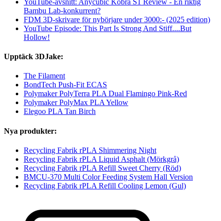
YouTube-avsnitt: Anycubic Kobra S1 Review - En riktig
Bambu Lab-konkurrent?
FDM 3D-skrivare för nybörjare under 3000:- (2025 edition)
YouTube Episode: This Part Is Strong And Stiff....But
Hollow!
Upptäck 3DJake:
The Filament
BondTech Push-Fit ECAS
Polymaker PolyTerra PLA Dual Flamingo Pink-Red
Polymaker PolyMax PLA Yellow
Elegoo PLA Tan Birch
Nya produkter:
Recycling Fabrik rPLA Shimmering Night
Recycling Fabrik rPLA Liquid Asphalt (Mörkgrå)
Recycling Fabrik rPLA Refill Sweet Cherry (Röd)
BMCU-370 Multi Color Feeding System Hall Version
Recycling Fabrik rPLA Refill Cooling Lemon (Gul)