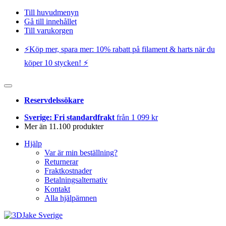
Till huvudmenyn
Gå till innehållet
Till varukorgen
⚡️Köp mer, spara mer: 10% rabatt på filament & harts när du
köper 10 stycken! ⚡️
Reservdelssökare
Sverige: Fri standardfrakt
från 1 099 kr
Mer än 11.100 produkter
Hjälp
Var är min beställning?
Returnerar
Fraktkostnader
Betalningsalternativ
Kontakt
Alla hjälpämnen