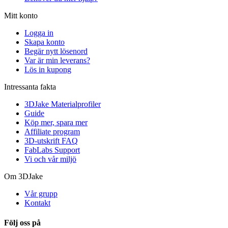
Mitt konto
Logga in
Skapa konto
Begär nytt lösenord
Var är min leverans?
Lös in kupong
Intressanta fakta
3DJake Materialprofiler
Guide
Köp mer, spara mer
Affiliate program
3D-utskrift FAQ
FabLabs Support
Vi och vår miljö
Om 3DJake
Vår grupp
Kontakt
Följ oss på