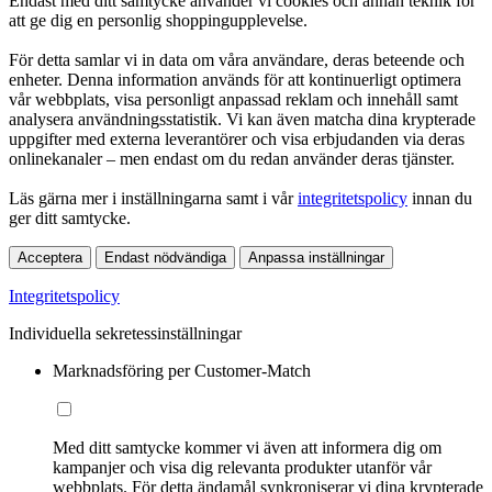
Endast med ditt samtycke använder vi cookies och annan teknik för
att ge dig en personlig shoppingupplevelse.
För detta samlar vi in data om våra användare, deras beteende och
enheter. Denna information används för att kontinuerligt optimera
vår webbplats, visa personligt anpassad reklam och innehåll samt
analysera användningsstatistik. Vi kan även matcha dina krypterade
uppgifter med externa leverantörer och visa erbjudanden via deras
onlinekanaler – men endast om du redan använder deras tjänster.
Läs gärna mer i inställningarna samt i vår
integritetspolicy
innan du
ger ditt samtycke.
Acceptera
Endast nödvändiga
Anpassa inställningar
Integritetspolicy
Individuella sekretessinställningar
Marknadsföring per Customer-Match
Med ditt samtycke kommer vi även att informera dig om
kampanjer och visa dig relevanta produkter utanför vår
webbplats. För detta ändamål synkroniserar vi dina krypterade