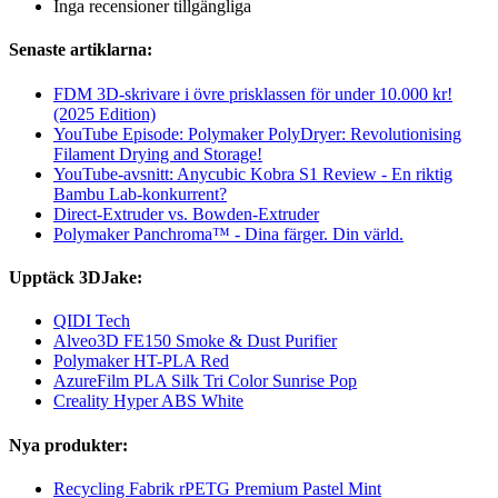
Inga recensioner tillgängliga
Senaste artiklarna:
FDM 3D-skrivare i övre prisklassen för under 10.000 kr!
(2025 Edition)
YouTube Episode: Polymaker PolyDryer: Revolutionising
Filament Drying and Storage!
YouTube-avsnitt: Anycubic Kobra S1 Review - En riktig
Bambu Lab-konkurrent?
Direct-Extruder vs. Bowden-Extruder
Polymaker Panchroma™ - Dina färger. Din värld.
Upptäck 3DJake:
QIDI Tech
Alveo3D FE150 Smoke & Dust Purifier
Polymaker HT-PLA Red
AzureFilm PLA Silk Tri Color Sunrise Pop
Creality Hyper ABS White
Nya produkter:
Recycling Fabrik rPETG Premium Pastel Mint