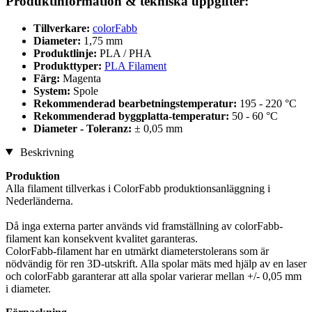
Produktinformation & tekniska uppgifter:
Tillverkare:
colorFabb
Diameter:
1,75 mm
Produktlinje:
PLA / PHA
Produkttyper:
PLA Filament
Färg:
Magenta
System:
Spole
Rekommenderad bearbetningstemperatur:
195 - 220 °C
Rekommenderad byggplatta-temperatur:
50 - 60 °C
Diameter - Toleranz:
± 0,05 mm
Beskrivning
Produktion
Alla filament tillverkas i ColorFabb produktionsanläggning i
Nederländerna.
Då inga externa parter används vid framställning av colorFabb-
filament kan konsekvent kvalitet garanteras.
ColorFabb-filament har en utmärkt diameterstolerans som är
nödvändig för ren 3D-utskrift. Alla spolar mäts med hjälp av en laser
och colorFabb garanterar att alla spolar varierar mellan +/- 0,05 mm
i diameter.