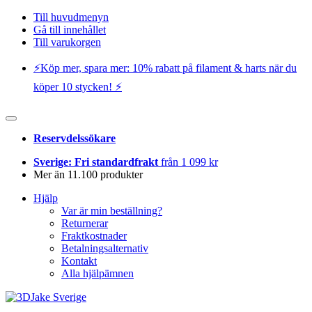
Till huvudmenyn
Gå till innehållet
Till varukorgen
⚡️Köp mer, spara mer: 10% rabatt på filament & harts när du
köper 10 stycken! ⚡️
Reservdelssökare
Sverige: Fri standardfrakt
från 1 099 kr
Mer än 11.100 produkter
Hjälp
Var är min beställning?
Returnerar
Fraktkostnader
Betalningsalternativ
Kontakt
Alla hjälpämnen