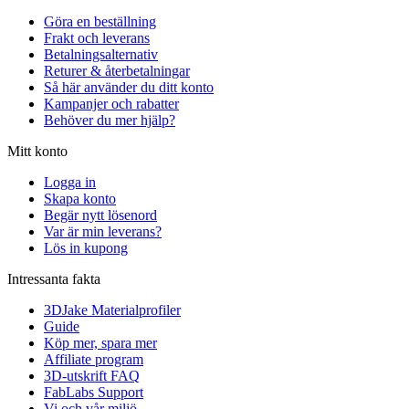
Göra en beställning
Frakt och leverans
Betalningsalternativ
Returer & återbetalningar
Så här använder du ditt konto
Kampanjer och rabatter
Behöver du mer hjälp?
Mitt konto
Logga in
Skapa konto
Begär nytt lösenord
Var är min leverans?
Lös in kupong
Intressanta fakta
3DJake Materialprofiler
Guide
Köp mer, spara mer
Affiliate program
3D-utskrift FAQ
FabLabs Support
Vi och vår miljö