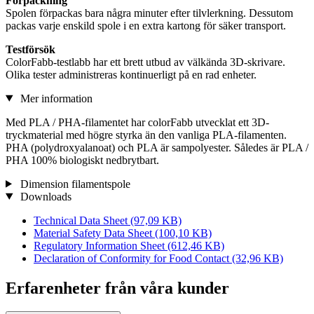
Förpackning
Spolen förpackas bara några minuter efter tilvlerkning. Dessutom
packas varje enskild spole i en extra kartong för säker transport.
Testförsök
ColorFabb-testlabb har ett brett utbud av välkända 3D-skrivare.
Olika tester administreras kontinuerligt på en rad enheter.
Mer information
Med PLA / PHA-filamentet har colorFabb utvecklat ett 3D-
tryckmaterial med högre styrka än den vanliga PLA-filamenten.
PHA (polydroxyalanoat) och PLA är sampolyester. Således är PLA /
PHA 100% biologiskt nedbrytbart.
Dimension filamentspole
Downloads
Technical Data Sheet
(97,09 KB)
Material Safety Data Sheet
(100,10 KB)
Regulatory Information Sheet
(612,46 KB)
Declaration of Conformity for Food Contact
(32,96 KB)
Erfarenheter från våra kunder