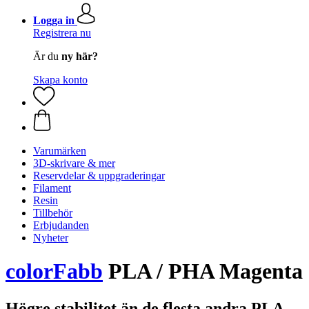
Logga in
Registrera nu
Är du
ny här?
Skapa konto
Varumärken
3D-skrivare & mer
Reservdelar & uppgraderingar
Filament
Resin
Tillbehör
Erbjudanden
Nyheter
colorFabb
PLA / PHA Magenta
Högre stabilitet än de flesta andra PLA-