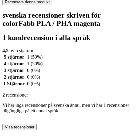
Recensera denna produkt
svenska recensioner skriven för
colorFabb PLA / PHA magenta
1 kundrecension i alla språk
4,5
av 5 stjärnor
5 stjärnor
1
(50%)
4 stjärnor
1
(50%)
3 stjärnor
0
(0%)
2 stjärnor
0
(0%)
1 Stjärnor
0
(0%)
2
recensioner
Vi har inga recensioner på svenska ännu, men vi har 1 recensioner
tillgängliga på ett annat språk.
Visa recensioner