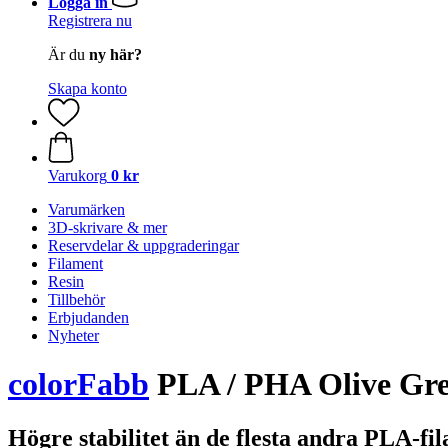
Logga in
Registrera nu
Är du
ny här?
Skapa konto
Varukorg
0 kr
Varumärken
3D-skrivare & mer
Reservdelar & uppgraderingar
Filament
Resin
Tillbehör
Erbjudanden
Nyheter
colorFabb
PLA / PHA Olive Gr
Högre stabilitet än de flesta andra PLA-fi