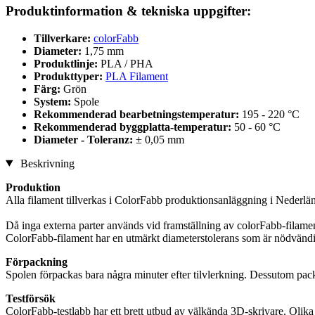
Produktinformation & tekniska uppgifter:
Tillverkare:
colorFabb
Diameter:
1,75 mm
Produktlinje:
PLA / PHA
Produkttyper:
PLA Filament
Färg:
Grön
System:
Spole
Rekommenderad bearbetningstemperatur:
195 - 220 °C
Rekommenderad byggplatta-temperatur:
50 - 60 °C
Diameter - Toleranz:
± 0,05 mm
Beskrivning
Produktion
Alla filament tillverkas i ColorFabb produktionsanläggning i Nederlä
Då inga externa parter används vid framställning av colorFabb-filamen
ColorFabb-filament har en utmärkt diameterstolerans som är nödvändig f
Förpackning
Spolen förpackas bara några minuter efter tilvlerkning. Dessutom packa
Testförsök
ColorFabb-testlabb har ett brett utbud av välkända 3D-skrivare. Olika t