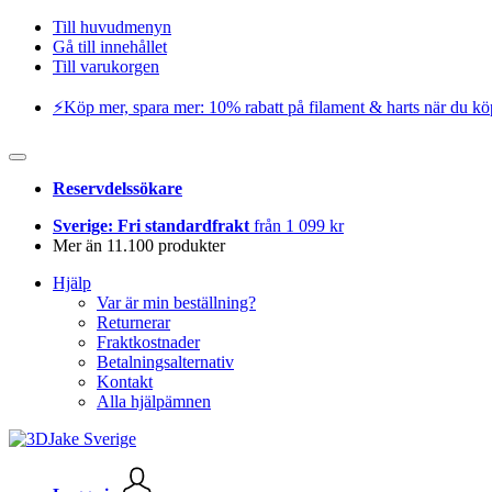
Till huvudmenyn
Gå till innehållet
Till varukorgen
⚡️Köp mer, spara mer: 10% rabatt på filament & harts när du kö
Reservdelssökare
Sverige: Fri standardfrakt
från 1 099 kr
Mer än 11.100 produkter
Hjälp
Var är min beställning?
Returnerar
Fraktkostnader
Betalningsalternativ
Kontakt
Alla hjälpämnen