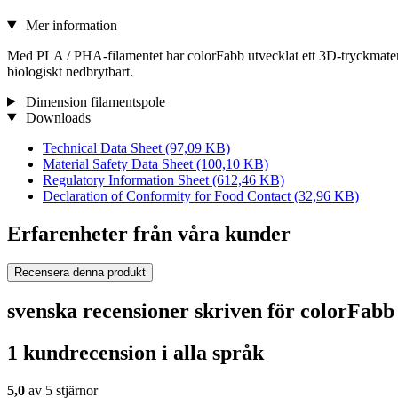
Mer information
Med PLA / PHA-filamentet har colorFabb utvecklat ett 3D-tryckmate
biologiskt nedbrytbart.
Dimension filamentspole
Downloads
Technical Data Sheet
(97,09 KB)
Material Safety Data Sheet
(100,10 KB)
Regulatory Information Sheet
(612,46 KB)
Declaration of Conformity for Food Contact
(32,96 KB)
Erfarenheter från våra kunder
Recensera denna produkt
svenska recensioner skriven för colorFab
1 kundrecension i alla språk
5,0
av 5 stjärnor