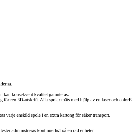
nderna.
t kan konsekvent kvalitet garanteras.
ör ren 3D-utskrift. Alla spolar mäts med hjälp av en laser och colorFab
s varje enskild spole i en extra kartong för säker transport.
ester administreras kontinuerligt på en rad enheter.