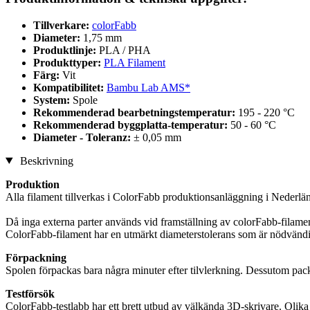
Tillverkare:
colorFabb
Diameter:
1,75 mm
Produktlinje:
PLA / PHA
Produkttyper:
PLA Filament
Färg:
Vit
Kompatibilitet:
Bambu Lab AMS*
System:
Spole
Rekommenderad bearbetningstemperatur:
195 - 220 °C
Rekommenderad byggplatta-temperatur:
50 - 60 °C
Diameter - Toleranz:
± 0,05 mm
Beskrivning
Produktion
Alla filament tillverkas i ColorFabb produktionsanläggning i Nederlä
Då inga externa parter används vid framställning av colorFabb-filamen
ColorFabb-filament har en utmärkt diameterstolerans som är nödvändig f
Förpackning
Spolen förpackas bara några minuter efter tilvlerkning. Dessutom packa
Testförsök
ColorFabb-testlabb har ett brett utbud av välkända 3D-skrivare. Olika t