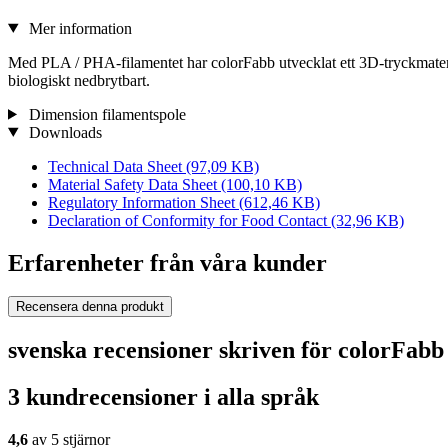
Mer information
Med PLA / PHA-filamentet har colorFabb utvecklat ett 3D-tryckmate
biologiskt nedbrytbart.
Dimension filamentspole
Downloads
Technical Data Sheet
(97,09 KB)
Material Safety Data Sheet
(100,10 KB)
Regulatory Information Sheet
(612,46 KB)
Declaration of Conformity for Food Contact
(32,96 KB)
Erfarenheter från våra kunder
Recensera denna produkt
svenska recensioner skriven för colorFa
3 kundrecensioner i alla språk
4,6
av 5 stjärnor