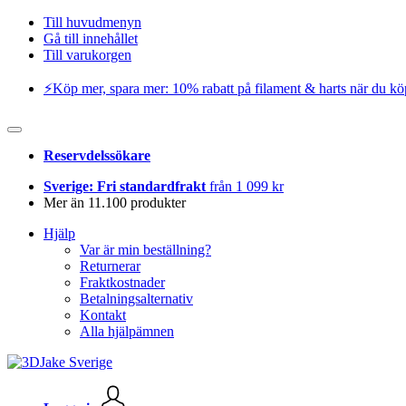
Till huvudmenyn
Gå till innehållet
Till varukorgen
⚡️Köp mer, spara mer: 10% rabatt på filament & harts när du kö
Reservdelssökare
Sverige: Fri standardfrakt
från 1 099 kr
Mer än 11.100 produkter
Hjälp
Var är min beställning?
Returnerar
Fraktkostnader
Betalningsalternativ
Kontakt
Alla hjälpämnen