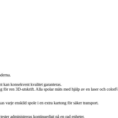
nderna.
t kan konsekvent kvalitet garanteras.
ör ren 3D-utskrift. Alla spolar mäts med hjälp av en laser och colorFab
s varje enskild spole i en extra kartong för säker transport.
ester administreras kontinuerligt på en rad enheter.