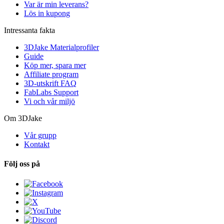
Var är min leverans?
Lös in kupong
Intressanta fakta
3DJake Materialprofiler
Guide
Köp mer, spara mer
Affiliate program
3D-utskrift FAQ
FabLabs Support
Vi och vår miljö
Om 3DJake
Vår grupp
Kontakt
Följ oss på