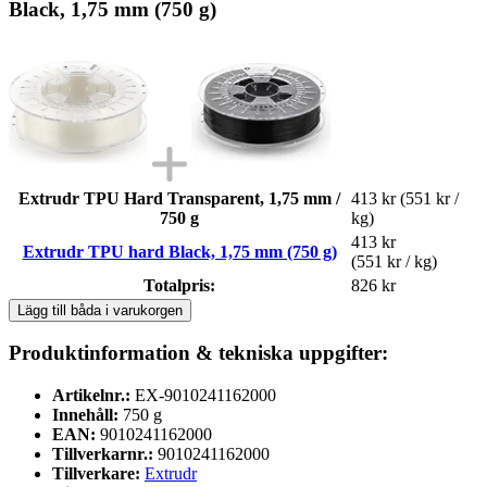
Black, 1,75 mm (750 g)
Extrudr TPU Hard Transparent, 1,75 mm /
413 kr
(551 kr /
750 g
kg)
413 kr
Extrudr TPU hard Black, 1,75 mm (750 g)
(551 kr / kg)
Totalpris:
826 kr
Lägg till båda i varukorgen
Produktinformation & tekniska uppgifter:
Artikelnr.:
EX-9010241162000
Innehåll:
750 g
EAN:
9010241162000
Tillverkarnr.:
9010241162000
Tillverkare:
Extrudr