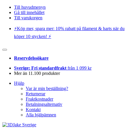
Till huvudmenyn
Gå till innehållet
Till varukorgen
⚡️Köp mer, spara mer: 10% rabatt på filament & harts när du
köper 10 stycken! ⚡️
Reservdelssökare
Sverige: Fri standardfrakt
från 1 099 kr
Mer än 11.100 produkter
Hjälp
Var är min beställning?
Returnerar
Fraktkostnader
Betalningsalternativ
Kontakt
Alla hjälpämnen