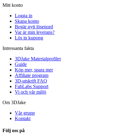
Mitt konto
Logga in
Skapa konto
Begär nytt lösenord
Var är min leverans?
Lös in kupong
Intressanta fakta
3DJake Materialprofiler
Guide
Köp mer, spara mer
Affiliate program
3D-utskrift FAQ
FabLabs Support
Vi och vår miljö
Om 3DJake
Vår grupp
Kontakt
Följ oss på