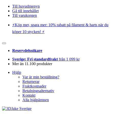
Till huvudmenyn
Gå till innehållet
Till varukorgen
⚡️Köp mer, spara mer: 10% rabatt på filament & harts när du
köper 10 stycken! ⚡️
Reservdelssökare
Sverige: Fri standardfrakt
från 1 099 kr
Mer än 11.100 produkter
Hjälp
Var är min beställning?
Returnerar
Fraktkostnader
Betalningsalternativ
Kontakt
Alla hjälpämnen