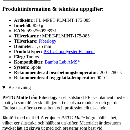
Produktinformation & tekniska uppgifter:
Artikelnr.:
FL-MPET-PLMINT-175-085
Innehåll:
850 g
EAN:
5902560998931
Tillverkarnr.:
MPET-PLMINT-175-085
Tillverkare:
Fiberlogy
Diameter:
1,75 mm
Produkttyper:
PET / Copolyester Filament
Färg:
Turkos
Kompatibilitet:
Bambu Lab AMS*
System:
Spole
Rekommenderad bearbetningstemperatur:
260 - 280 °C
Rekommenderad byggplatta-temperatur:
90 °C
Beskrivning
PETG Matte från Fiberlogy
är ett slitstarkt PETG-filament med en
matt yta som döljer skiktlinjerna i utskrivna modeller och ger de
färdiga utskrifterna ett stilrent och professionellt utseende.
Jämfört med matt PLA erbjuder
PETG Matte
högre hållfasthet,
vilket ger slitstarka och hållbara utskrifter. Materialet är dessutom
mycket lätt att skriva ut med och presterar som bäst vid