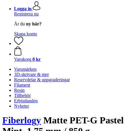
Logga in
Registrera nu
Är du
ny här?
Skapa konto
Varukorg
0 kr
Varumärken
3D-skrivare & mer
Reservdelar & uppgraderingar
Filament
Resin
Tillbehör
Erbjudanden
Nyheter
Fiberlogy
Matte PET-G Pastel