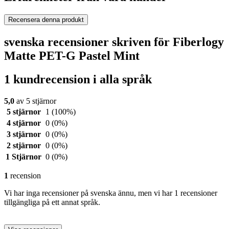
Recensera denna produkt
svenska recensioner skriven för Fiberlogy
Matte PET-G Pastel Mint
1 kundrecension i alla språk
5,0
av 5 stjärnor
5 stjärnor
1
(100%)
4 stjärnor
0
(0%)
3 stjärnor
0
(0%)
2 stjärnor
0
(0%)
1 Stjärnor
0
(0%)
1
recension
Vi har inga recensioner på svenska ännu, men vi har 1 recensioner
tillgängliga på ett annat språk.