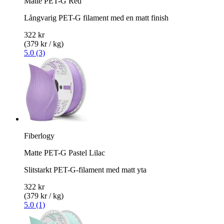
Matte PET-G Red
Långvarig PET-G filament med en matt finish
322 kr
(379 kr / kg)
5.0 (3)
Fiberlogy
Matte PET-G Pastel Lilac
Slitstarkt PET-G-filament med matt yta
322 kr
(379 kr / kg)
5.0 (1)