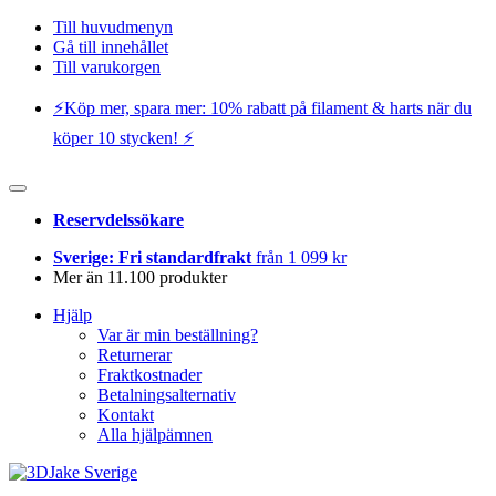
Till huvudmenyn
Gå till innehållet
Till varukorgen
⚡️Köp mer, spara mer: 10% rabatt på filament & harts när du
köper 10 stycken! ⚡️
Reservdelssökare
Sverige: Fri standardfrakt
från 1 099 kr
Mer än 11.100 produkter
Hjälp
Var är min beställning?
Returnerar
Fraktkostnader
Betalningsalternativ
Kontakt
Alla hjälpämnen