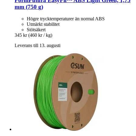
FormFutura
EasyFil™ ABS Light Green, 1,75
mm (750 g)
Högre trycktemperaturer än normal ABS
Utmärkt stabilitet
Stötsäkert
345 kr
(460 kr / kg)
Leverans till 13. augusti