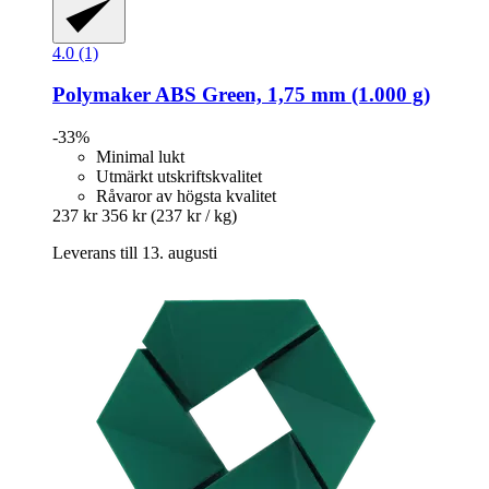
4.0 (1)
Polymaker
ABS Green, 1,75 mm (1.000 g)
-33%
Minimal lukt
Utmärkt utskriftskvalitet
Råvaror av högsta kvalitet
237 kr
356 kr
(237 kr / kg)
Leverans till 13. augusti