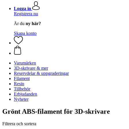
Logga in
Registrera nu
Är du
ny här?
Skapa konto
Varumärken
3D-skrivare & mer
Reservdelar & uppgraderingar
Filament
Resin
Tillbehör
Erbjudanden
Nyheter
Grönt ABS-filament för 3D-skrivare
Filtrera och sortera