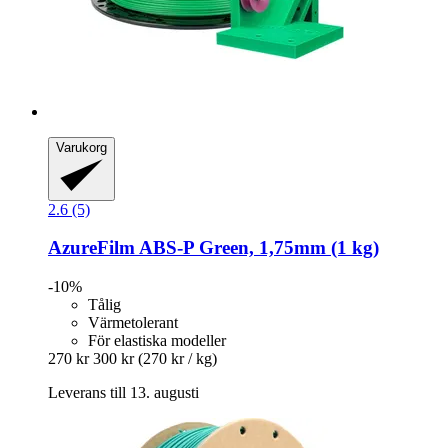
Varukorg
2.6 (5)
AzureFilm
ABS-​P Green, 1,75mm (1 kg)
-10%
Tålig
Värmetolerant
För elastiska modeller
270 kr
300 kr
(270 kr / kg)
Leverans till 13. augusti