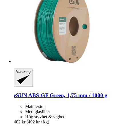
Varukorg
eSUN
ABS-​GF Green, 1,75 mm / 1000 g
Matt textur
Med glasfiber
Hög styvhet & seghet
402 kr
(402 kr / kg)