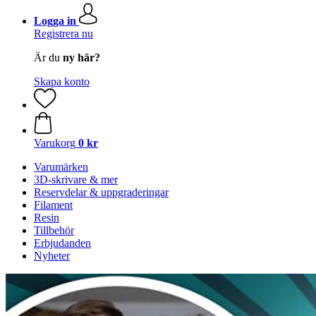
Logga in
Registrera nu
Är du
ny här?
Skapa konto
Varukorg
0 kr
Varumärken
3D-skrivare & mer
Reservdelar & uppgraderingar
Filament
Resin
Tillbehör
Erbjudanden
Nyheter