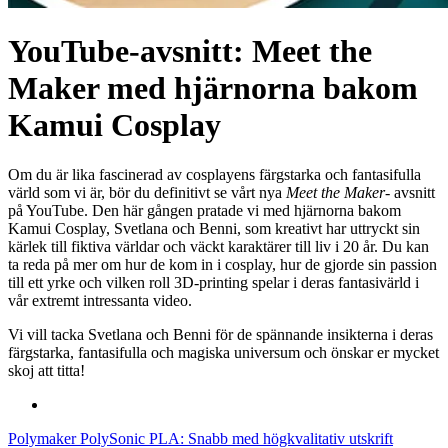
YouTube-avsnitt: Meet the
Maker med hjärnorna bakom
Kamui Cosplay
Om du är lika fascinerad av cosplayens färgstarka och fantasifulla
värld som vi är, bör du definitivt se vårt nya
Meet the Maker-
avsnitt
på YouTube. Den här gången pratade vi med hjärnorna bakom
Kamui Cosplay, Svetlana och Benni, som kreativt har uttryckt sin
kärlek till fiktiva världar och väckt karaktärer till liv i 20 år. Du kan
ta reda på mer om hur de kom in i cosplay, hur de gjorde sin passion
till ett yrke och vilken roll 3D-printing spelar i deras fantasivärld i
vår extremt intressanta video.
Vi vill tacka Svetlana och Benni för de spännande insikterna i deras
färgstarka, fantasifulla och magiska universum och önskar er mycket
skoj att titta!
Polymaker PolySonic PLA: Snabb med högkvalitativ utskrift