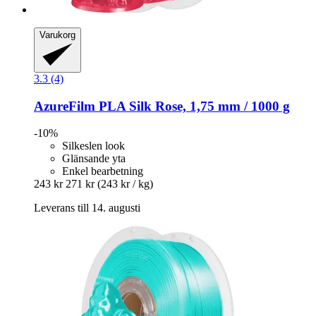
Varukorg
3.3 (4)
AzureFilm
PLA Silk Rose, 1,75 mm / 1000 g
-10%
Silkeslen look
Glänsande yta
Enkel bearbetning
243 kr
271 kr
(243 kr / kg)
Leverans till 14. augusti