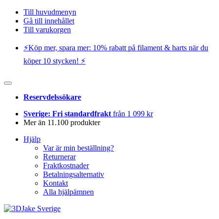
Till huvudmenyn
Gå till innehållet
Till varukorgen
⚡️Köp mer, spara mer: 10% rabatt på filament & harts när du
köper 10 stycken! ⚡️
Reservdelssökare
Sverige: Fri standardfrakt
från 1 099 kr
Mer än 11.100 produkter
Hjälp
Var är min beställning?
Returnerar
Fraktkostnader
Betalningsalternativ
Kontakt
Alla hjälpämnen