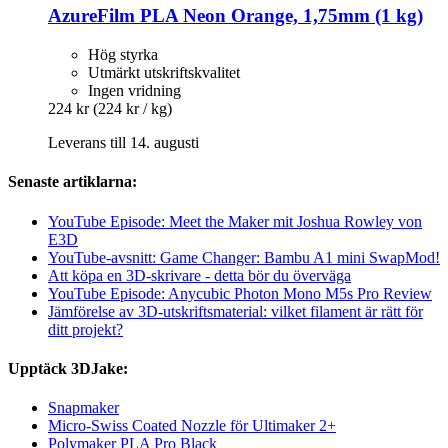
AzureFilm
PLA Neon Orange, 1,75mm (1 kg)
Hög styrka
Utmärkt utskriftskvalitet
Ingen vridning
224 kr
(224 kr / kg)
Leverans till 14. augusti
Senaste artiklarna:
YouTube Episode: Meet the Maker mit Joshua Rowley von
E3D
YouTube-avsnitt: Game Changer: Bambu A1 mini SwapMod!
Att köpa en 3D-skrivare - detta bör du överväga
YouTube Episode: Anycubic Photon Mono M5s Pro Review
Jämförelse av 3D-utskriftsmaterial: vilket filament är rätt för
ditt projekt?
Upptäck 3DJake:
Snapmaker
Micro-Swiss Coated Nozzle för Ultimaker 2+
Polymaker PLA Pro Black