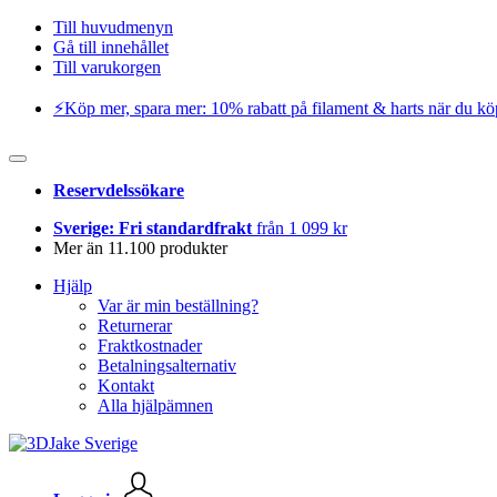
Till huvudmenyn
Gå till innehållet
Till varukorgen
⚡️Köp mer, spara mer: 10% rabatt på filament & harts när du kö
Reservdelssökare
Sverige: Fri standardfrakt
från 1 099 kr
Mer än 11.100 produkter
Hjälp
Var är min beställning?
Returnerar
Fraktkostnader
Betalningsalternativ
Kontakt
Alla hjälpämnen