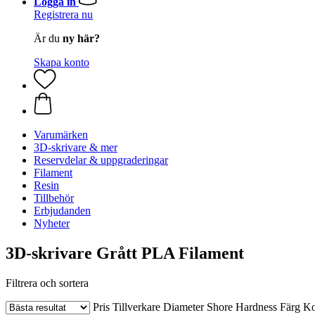
Logga in
Registrera nu
Är du
ny här?
Skapa konto
Varumärken
3D-skrivare & mer
Reservdelar & uppgraderingar
Filament
Resin
Tillbehör
Erbjudanden
Nyheter
3D-skrivare Grått PLA Filament
Filtrera och sortera
Pris
Tillverkare
Diameter
Shore Hardness
Färg
Ko